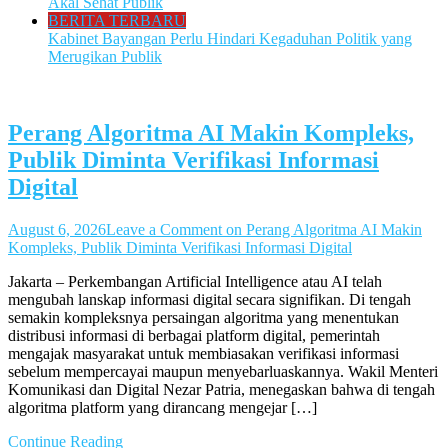
Akal Sehat Publik
BERITA TERBARU
Kabinet Bayangan Perlu Hindari Kegaduhan Politik yang
Merugikan Publik
Perang Algoritma AI Makin Kompleks,
Publik Diminta Verifikasi Informasi
Digital
August 6, 2026
Leave a Comment
on Perang Algoritma AI Makin
Kompleks, Publik Diminta Verifikasi Informasi Digital
Jakarta – Perkembangan Artificial Intelligence atau AI telah
mengubah lanskap informasi digital secara signifikan. Di tengah
semakin kompleksnya persaingan algoritma yang menentukan
distribusi informasi di berbagai platform digital, pemerintah
mengajak masyarakat untuk membiasakan verifikasi informasi
sebelum mempercayai maupun menyebarluaskannya. Wakil Menteri
Komunikasi dan Digital Nezar Patria, menegaskan bahwa di tengah
algoritma platform yang dirancang mengejar […]
Continue Reading