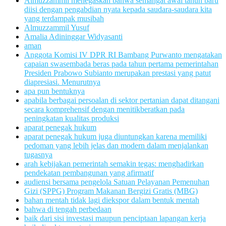
Almuzzammil menegaskan bahwa semangat awal tahun baru
diisi dengan pengabdian nyata kepada saudara-saudara kita
yang terdampak musibah
Almuzzammil Yusuf
Amalia Adininggar Widyasanti
aman
Anggota Komisi IV DPR RI Bambang Purwanto mengatakan
capaian swasembada beras pada tahun pertama pemerintahan
Presiden Prabowo Subianto merupakan prestasi yang patut
diapresiasi. Menurutnya
apa pun bentuknya
apabila berbagai persoalan di sektor pertanian dapat ditangani
secara komprehensif dengan menitikberatkan pada
peningkatan kualitas produksi
aparat penegak hukum
aparat penegak hukum juga diuntungkan karena memiliki
pedoman yang lebih jelas dan modern dalam menjalankan
tugasnya
arah kebijakan pemerintah semakin tegas: menghadirkan
pendekatan pembangunan yang afirmatif
audiensi bersama pengelola Satuan Pelayanan Pemenuhan
Gizi (SPPG) Program Makanan Bergizi Gratis (MBG)
bahan mentah tidak lagi diekspor dalam bentuk mentah
bahwa di tengah perbedaan
baik dari sisi investasi maupun penciptaan lapangan kerja