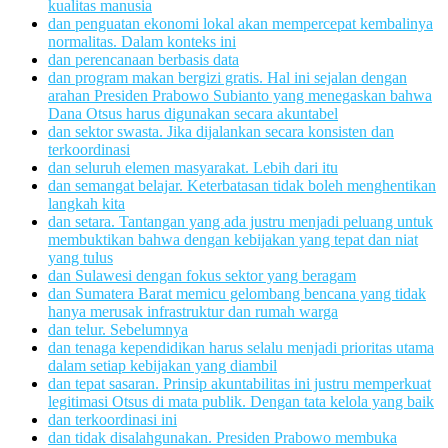
kualitas manusia
dan penguatan ekonomi lokal akan mempercepat kembalinya
normalitas. Dalam konteks ini
dan perencanaan berbasis data
dan program makan bergizi gratis. Hal ini sejalan dengan
arahan Presiden Prabowo Subianto yang menegaskan bahwa
Dana Otsus harus digunakan secara akuntabel
dan sektor swasta. Jika dijalankan secara konsisten dan
terkoordinasi
dan seluruh elemen masyarakat. Lebih dari itu
dan semangat belajar. Keterbatasan tidak boleh menghentikan
langkah kita
dan setara. Tantangan yang ada justru menjadi peluang untuk
membuktikan bahwa dengan kebijakan yang tepat dan niat
yang tulus
dan Sulawesi dengan fokus sektor yang beragam
dan Sumatera Barat memicu gelombang bencana yang tidak
hanya merusak infrastruktur dan rumah warga
dan telur. Sebelumnya
dan tenaga kependidikan harus selalu menjadi prioritas utama
dalam setiap kebijakan yang diambil
dan tepat sasaran. Prinsip akuntabilitas ini justru memperkuat
legitimasi Otsus di mata publik. Dengan tata kelola yang baik
dan terkoordinasi ini
dan tidak disalahgunakan. Presiden Prabowo membuka