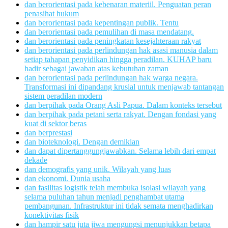
dan berorientasi pada kebenaran materiil. Penguatan peran
penasihat hukum
dan berorientasi pada kepentingan publik. Tentu
dan berorientasi pada pemulihan di masa mendatang.
dan berorientasi pada peningkatan kesejahteraan rakyat
dan berorientasi pada perlindungan hak asasi manusia dalam
setiap tahapan penyidikan hingga peradilan. KUHAP baru
hadir sebagai jawaban atas kebutuhan zaman
dan berorientasi pada perlindungan hak warga negara.
Transformasi ini dipandang krusial untuk menjawab tantangan
sistem peradilan modern
dan berpihak pada Orang Asli Papua. Dalam konteks tersebut
dan berpihak pada petani serta rakyat. Dengan fondasi yang
kuat di sektor beras
dan berprestasi
dan bioteknologi. Dengan demikian
dan dapat dipertanggungjawabkan. Selama lebih dari empat
dekade
dan demografis yang unik. Wilayah yang luas
dan ekonomi. Dunia usaha
dan fasilitas logistik telah membuka isolasi wilayah yang
selama puluhan tahun menjadi penghambat utama
pembangunan. Infrastruktur ini tidak semata menghadirkan
konektivitas fisik
dan hampir satu juta jiwa mengungsi menunjukkan betapa