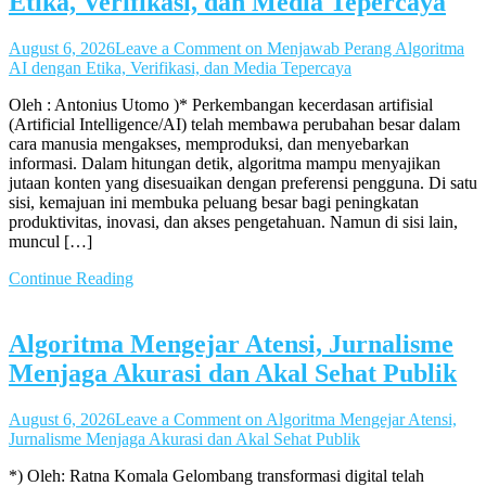
Etika, Verifikasi, dan Media Tepercaya
August 6, 2026
Leave a Comment
on Menjawab Perang Algoritma
AI dengan Etika, Verifikasi, dan Media Tepercaya
Oleh : Antonius Utomo )* Perkembangan kecerdasan artifisial
(Artificial Intelligence/AI) telah membawa perubahan besar dalam
cara manusia mengakses, memproduksi, dan menyebarkan
informasi. Dalam hitungan detik, algoritma mampu menyajikan
jutaan konten yang disesuaikan dengan preferensi pengguna. Di satu
sisi, kemajuan ini membuka peluang besar bagi peningkatan
produktivitas, inovasi, dan akses pengetahuan. Namun di sisi lain,
muncul […]
Continue Reading
Algoritma Mengejar Atensi, Jurnalisme
Menjaga Akurasi dan Akal Sehat Publik
August 6, 2026
Leave a Comment
on Algoritma Mengejar Atensi,
Jurnalisme Menjaga Akurasi dan Akal Sehat Publik
*) Oleh: Ratna Komala Gelombang transformasi digital telah