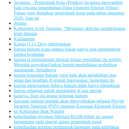
Jayapura – Pemerintah Kota (Pemkot) Jayapura menyambut
baik rencana penambahan Dana Otonomi Khusus (Otsus)
Papua yang disiapkan pemerintah pusat pada tahun anggaran
2026. Saat ini
Jepang
Kabupaten Aceh Tamiang. “Meskipun aktivitas pembelajaran
telah dimulai
Kalimantan
Kamis (1/1). Desy menjelaskan
karena hukum acara pidana bukan hanya soal menghukum
pelaku kejahatan
karena ia bertentangan dengan tujuan pemulihan itu sendiri.
Menolak provokasi bukan berarti meniadakan perbedaan
pandangan. Sebaliknya
karena kepastian hukum yang baik akan melahirkan rasa
aman dan keadilan di tengah masyarakat. Sementara itu
karena menegaskan bahwa hukum tidak hanya ditegakkan
karena sebagian masih mengungsi di luar daerah
katanya. Dari sisi aparat penegak hukum
kawasan industri tematik akan diproyeksikan sebagai Proyek
Strategis Nasional (PSN) maupun Kawasan Ekonomi Khusus
ke Kabupaten Biak Numfor
keberhasilan investasi hilirisasi Rp100 triliun ini sangat
bergantung pada sinergi antara pemerintah pusat
keberhasilan tersebut berdampak langsung pada kebijakan