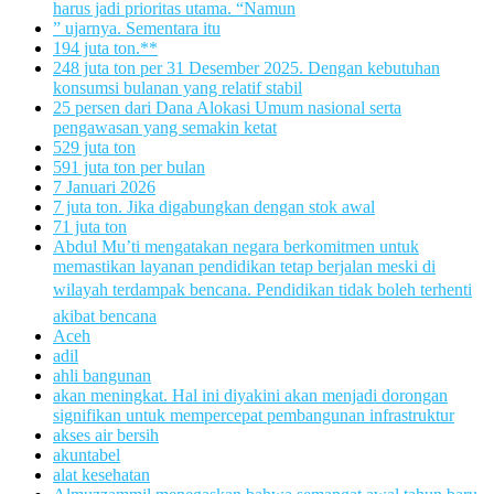
harus jadi prioritas utama. “Namun
” ujarnya. Sementara itu
194 juta ton.**
248 juta ton per 31 Desember 2025. Dengan kebutuhan
konsumsi bulanan yang relatif stabil
25 persen dari Dana Alokasi Umum nasional serta
pengawasan yang semakin ketat
529 juta ton
591 juta ton per bulan
7 Januari 2026
7 juta ton. Jika digabungkan dengan stok awal
71 juta ton
Abdul Mu’ti mengatakan negara berkomitmen untuk
memastikan layanan pendidikan tetap berjalan meski di
wilayah terdampak bencana. Pendidikan tidak boleh terhenti
akibat bencana
Aceh
adil
ahli bangunan
akan meningkat. Hal ini diyakini akan menjadi dorongan
signifikan untuk mempercepat pembangunan infrastruktur
akses air bersih
akuntabel
alat kesehatan