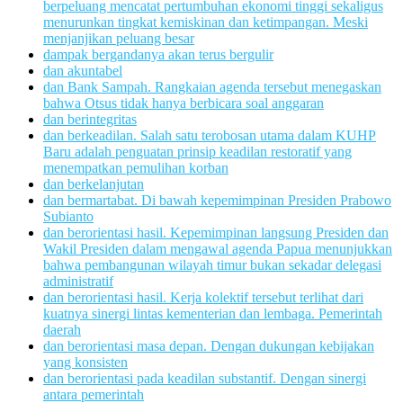
berpeluang mencatat pertumbuhan ekonomi tinggi sekaligus
menurunkan tingkat kemiskinan dan ketimpangan. Meski
menjanjikan peluang besar
dampak bergandanya akan terus bergulir
dan akuntabel
dan Bank Sampah. Rangkaian agenda tersebut menegaskan
bahwa Otsus tidak hanya berbicara soal anggaran
dan berintegritas
dan berkeadilan. Salah satu terobosan utama dalam KUHP
Baru adalah penguatan prinsip keadilan restoratif yang
menempatkan pemulihan korban
dan berkelanjutan
dan bermartabat. Di bawah kepemimpinan Presiden Prabowo
Subianto
dan berorientasi hasil. Kepemimpinan langsung Presiden dan
Wakil Presiden dalam mengawal agenda Papua menunjukkan
bahwa pembangunan wilayah timur bukan sekadar delegasi
administratif
dan berorientasi hasil. Kerja kolektif tersebut terlihat dari
kuatnya sinergi lintas kementerian dan lembaga. Pemerintah
daerah
dan berorientasi masa depan. Dengan dukungan kebijakan
yang konsisten
dan berorientasi pada keadilan substantif. Dengan sinergi
antara pemerintah