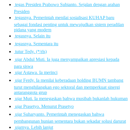
 tegas Presiden Prabowo Subianto. Sejalan dengan arahan
Presiden
 tegasnya. Pemerintah menilai sosialisasi KUHAP baru
sebagai fondasi penting untuk mewujudkan sistem peradilan
pidana yang modern
 tegasnya. Selain itu
 tegasnya. Sementara itu
 tutur Tedy. (*/rls)
 ujar Abdul Muti. Ia juga menyampaikan apresiasi kepada
para siswa
 ujar Astawa. Ia merinci
 ujar Ferdy. Ia menilai keberadaan holding BUMN tambang
turut menghilangkan ego sektoral dan memperkuat sinergi
antaranggota grup
 ujar Muti. Ia menegaskan bahwa musibah bukanlah hukuman
 ujar Prasetyo. Menurut Prasetyo
 ujar Suharyanto. Pemerintah menegaskan bahwa
pembangunan hunian sementara bukan sekadar solusi darurat
 ujarnya. Lebih lanjut