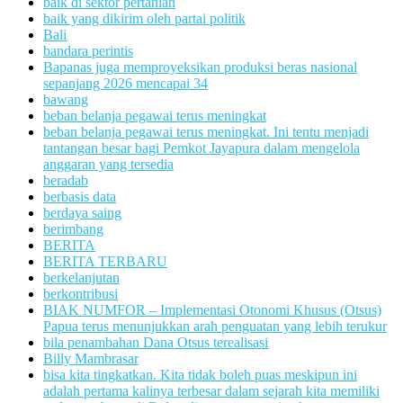
baik di sektor pertanian
baik yang dikirim oleh partai politik
Bali
bandara perintis
Bapanas juga memproyeksikan produksi beras nasional
sepanjang 2026 mencapai 34
bawang
beban belanja pegawai terus meningkat
beban belanja pegawai terus meningkat. Ini tentu menjadi
tantangan besar bagi Pemkot Jayapura dalam mengelola
anggaran yang tersedia
beradab
berbasis data
berdaya saing
berimbang
BERITA
BERITA TERBARU
berkelanjutan
berkontribusi
BIAK NUMFOR – Implementasi Otonomi Khusus (Otsus)
Papua terus menunjukkan arah penguatan yang lebih terukur
bila penambahan Dana Otsus terealisasi
Billy Mambrasar
bisa kita tingkatkan. Kita tidak boleh puas meskipun ini
adalah pertama kalinya terbesar dalam sejarah kita memiliki