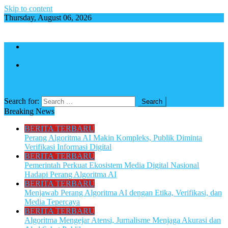
Skip to content
Thursday, August 06, 2026
Apresiasi Upaya Pemerintah Rangkul Pihak Swasta
Kembangkan UMKM
Kesuksesan Program MBG Berdampak Positif Bagi
Perekonomian Daerah
site mode button
Search for:
Breaking News
BERITA TERBARU
Perang Algoritma AI Makin Kompleks, Publik Diminta
Verifikasi Informasi Digital
BERITA TERBARU
Pemerintah Perkuat Ekosistem Media Digital Nasional
Hadapi Perang Algoritma AI
BERITA TERBARU
Menjawab Perang Algoritma AI dengan Etika, Verifikasi, dan
Media Tepercaya
BERITA TERBARU
Algoritma Mengejar Atensi, Jurnalisme Menjaga Akurasi dan