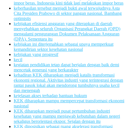
impor beras. Indonesia kini tidak lagi melakukan impor beras
keberhasilan tersebut menjadi bukti awal terwujudnya Asta
Cita Presiden Prabowo di sektor pangan nasional. Bambang
optimistis
kebijakan efisiensi anggaran yang diterapkan di daerah
menyebabkan seluruh Organisasi Perangkat Daerah (OPD)
mengalami pengurangan Dokumen Pelaksanaan Anggaran
(DPA). Sementara itu
kebijakan ini diterjemahkan sebagai upaya memperkuat
kemandirian sektor kesehatan nasional
kebijakan yang progresif
kecil
kegiatan pendidikan tetap dapat berjalan dengan baik demi
mencetak generasi yang berkarakter
kehadiran KEK diharapkan menjadi katalis transformasi
ekonomi regional. Aktivitas industri yang terintegrasi dengan
rantai pasok lokal akan mendorong tumbuhnya usaha kecil
dan menengah
kejelasan akses terhadap bantuan hukum
KEK diharapkan mampu mempercepat transformasi ekonomi
nasional
KEK diharapkan menjadi pusat pertumbuhan industri
kesehatan yang mampu menjawab kebutuhan dalam negeri
sekaligus berorientasi ekspor. Sejalan dengan itu
KEK diposisikan sebagai ruang akselerasi transformasi