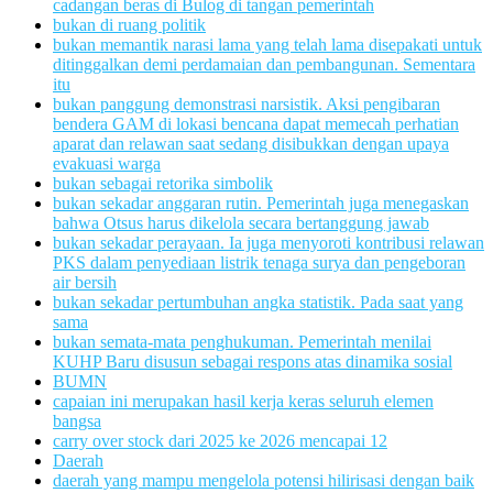
cadangan beras di Bulog di tangan pemerintah
bukan di ruang politik
bukan memantik narasi lama yang telah lama disepakati untuk
ditinggalkan demi perdamaian dan pembangunan. Sementara
itu
bukan panggung demonstrasi narsistik. Aksi pengibaran
bendera GAM di lokasi bencana dapat memecah perhatian
aparat dan relawan saat sedang disibukkan dengan upaya
evakuasi warga
bukan sebagai retorika simbolik
bukan sekadar anggaran rutin. Pemerintah juga menegaskan
bahwa Otsus harus dikelola secara bertanggung jawab
bukan sekadar perayaan. Ia juga menyoroti kontribusi relawan
PKS dalam penyediaan listrik tenaga surya dan pengeboran
air bersih
bukan sekadar pertumbuhan angka statistik. Pada saat yang
sama
bukan semata-mata penghukuman. Pemerintah menilai
KUHP Baru disusun sebagai respons atas dinamika sosial
BUMN
capaian ini merupakan hasil kerja keras seluruh elemen
bangsa
carry over stock dari 2025 ke 2026 mencapai 12
Daerah
daerah yang mampu mengelola potensi hilirisasi dengan baik