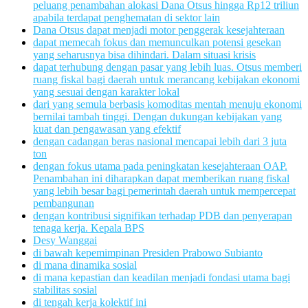
peluang penambahan alokasi Dana Otsus hingga Rp12 triliun
apabila terdapat penghematan di sektor lain
Dana Otsus dapat menjadi motor penggerak kesejahteraan
dapat memecah fokus dan memunculkan potensi gesekan
yang seharusnya bisa dihindari. Dalam situasi krisis
dapat terhubung dengan pasar yang lebih luas. Otsus memberi
ruang fiskal bagi daerah untuk merancang kebijakan ekonomi
yang sesuai dengan karakter lokal
dari yang semula berbasis komoditas mentah menuju ekonomi
bernilai tambah tinggi. Dengan dukungan kebijakan yang
kuat dan pengawasan yang efektif
dengan cadangan beras nasional mencapai lebih dari 3 juta
ton
dengan fokus utama pada peningkatan kesejahteraan OAP.
Penambahan ini diharapkan dapat memberikan ruang fiskal
yang lebih besar bagi pemerintah daerah untuk mempercepat
pembangunan
dengan kontribusi signifikan terhadap PDB dan penyerapan
tenaga kerja. Kepala BPS
Desy Wanggai
di bawah kepemimpinan Presiden Prabowo Subianto
di mana dinamika sosial
di mana kepastian dan keadilan menjadi fondasi utama bagi
stabilitas sosial
di tengah kerja kolektif ini