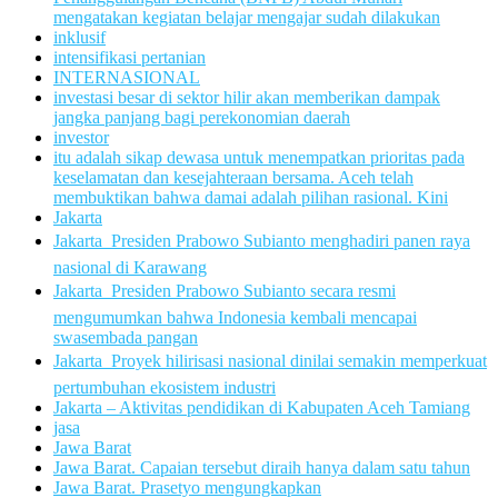
mengatakan kegiatan belajar mengajar sudah dilakukan
inklusif
intensifikasi pertanian
INTERNASIONAL
investasi besar di sektor hilir akan memberikan dampak
jangka panjang bagi perekonomian daerah
investor
itu adalah sikap dewasa untuk menempatkan prioritas pada
keselamatan dan kesejahteraan bersama. Aceh telah
membuktikan bahwa damai adalah pilihan rasional. Kini
Jakarta
Jakarta  Presiden Prabowo Subianto menghadiri panen raya
nasional di Karawang
Jakarta  Presiden Prabowo Subianto secara resmi
mengumumkan bahwa Indonesia kembali mencapai
swasembada pangan
Jakarta  Proyek hilirisasi nasional dinilai semakin memperkuat
pertumbuhan ekosistem industri
Jakarta – Aktivitas pendidikan di Kabupaten Aceh Tamiang
jasa
Jawa Barat
Jawa Barat. Capaian tersebut diraih hanya dalam satu tahun
Jawa Barat. Prasetyo mengungkapkan