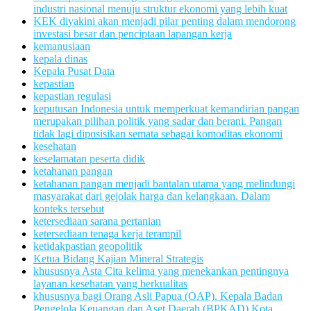
industri nasional menuju struktur ekonomi yang lebih kuat
KEK diyakini akan menjadi pilar penting dalam mendorong
investasi besar dan penciptaan lapangan kerja
kemanusiaan
kepala dinas
Kepala Pusat Data
kepastian
kepastian regulasi
keputusan Indonesia untuk memperkuat kemandirian pangan
merupakan pilihan politik yang sadar dan berani. Pangan
tidak lagi diposisikan semata sebagai komoditas ekonomi
kesehatan
keselamatan peserta didik
ketahanan pangan
ketahanan pangan menjadi bantalan utama yang melindungi
masyarakat dari gejolak harga dan kelangkaan. Dalam
konteks tersebut
ketersediaan sarana pertanian
ketersediaan tenaga kerja terampil
ketidakpastian geopolitik
Ketua Bidang Kajian Mineral Strategis
khususnya Asta Cita kelima yang menekankan pentingnya
layanan kesehatan yang berkualitas
khususnya bagi Orang Asli Papua (OAP). Kepala Badan
Pengelola Keuangan dan Aset Daerah (BPKAD) Kota