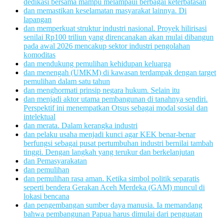
dedikasi bersama mampu melampaui berbagai keterbatasan
dan memastikan keselamatan masyarakat lainnya. Di
lapangan
dan memperkuat struktur industri nasional. Proyek hilirisasi
senilai Rp100 triliun yang direncanakan akan mulai dibangun
pada awal 2026 mencakup sektor industri pengolahan
komoditas
dan mendukung pemulihan kehidupan keluarga
dan menengah (UMKM) di kawasan terdampak dengan target
pemulihan dalam satu tahun
dan menghormati prinsip negara hukum. Selain itu
dan menjadi aktor utama pembangunan di tanahnya sendiri.
Perspektif ini menempatkan Otsus sebagai modal sosial dan
intelektual
dan merata. Dalam kerangka industri
dan pelaku usaha menjadi kunci agar KEK benar-benar
berfungsi sebagai pusat pertumbuhan industri bernilai tambah
tinggi. Dengan langkah yang terukur dan berkelanjutan
dan Pemasyarakatan
dan pemulihan
dan pemulihan rasa aman. Ketika simbol politik separatis
seperti bendera Gerakan Aceh Merdeka (GAM) muncul di
lokasi bencana
dan pengembangan sumber daya manusia. Ia memandang
bahwa pembangunan Papua harus dimulai dari penguatan