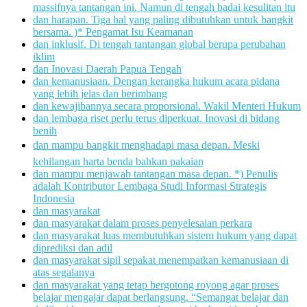
massifnya tantangan ini. Namun di tengah badai kesulitan itu
dan harapan. Tiga hal yang paling dibutuhkan untuk bangkit
bersama. )* Pengamat Isu Keamanan
dan inklusif. Di tengah tantangan global berupa perubahan
iklim
dan Inovasi Daerah Papua Tengah
dan kemanusiaan. Dengan kerangka hukum acara pidana
yang lebih jelas dan berimbang
dan kewajibannya secara proporsional. Wakil Menteri Hukum
dan lembaga riset perlu terus diperkuat. Inovasi di bidang
benih
dan mampu bangkit menghadapi masa depan. Meski
kehilangan harta benda bahkan pakaian
dan mampu menjawab tantangan masa depan. *) Penulis
adalah Kontributor Lembaga Studi Informasi Strategis
Indonesia
dan masyarakat
dan masyarakat dalam proses penyelesaian perkara
dan masyarakat luas membutuhkan sistem hukum yang dapat
diprediksi dan adil
dan masyarakat sipil sepakat menempatkan kemanusiaan di
atas segalanya
dan masyarakat yang tetap bergotong royong agar proses
belajar mengajar dapat berlangsung. “Semangat belajar dan