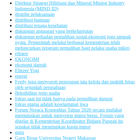
Direktur Strategi Hilirisasi dan Mineral Mining Industry
Indonesia (MIND ID)
disiplin pelaksanaan
distribusi bantuan
distribusi tenaga kesehatan
dukungan anggaran yang berkelanjutan
dukungan terhadap pemulihan sosial-ekonomi juga tampak
nyata. Pemerintah melalui berbagai kementerian telah
meluncurkan program pemulihan bagi pelaku usaha mikro
efisien
EKONOMI
ekonomi daerah
Eliezer Yogi
energi
Ferdy juga menyoroti penerapan tata kelola dan praktik hijau
oleh sejumlah perusahaan
fleksibilitas jenis usaha
fokus saat ini tidak hanya pada pemulihan darurat
fokus utama adalah keselamatan jiwa
Forum Neraca Komoditas Tahun 2026 secara mufakat
memutuskan untuk menyetop impor beras. Forum yang
digelar di Kementerian Koordinator Bidang Pangan itu
sepakat tidak menetapkan kuota impor
guru
Guru Besar Universitas Negeri Makassar