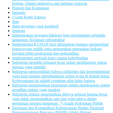
korban. Dalam pidatonya saat melepas relawan
Hukum dan Keamanan
humanis
I Gusti Ketut Astawa
ikan
iklim investasi yang kondusif
Imigrasi
implementasi investasi hilirisasi juga menghadapi sejumlah
tantangan. Kesiapan infrastruktur
implementasi KUHAP baru diharapkan mampu memperkuat
kepercayaan publik serta memastikan penegakan hukum
berjalan lebih profesional dan berkeadilan.
implementasi menjadi kunci utama keberhasilan
Indonesia memiliki peluang besar untuk membangun sistem
pangan yang mandiri
Indonesia menunjukkan bahwa solidaritas dan kepemimpinan
yang kuat mampu menghadirkan solusi nyata di tengah krisis.
Kebersamaan ini adalah cerminan nilai luhur bangsa
Indonesia menunjukkan keseriusan dalam membangun sistem
peradilan pidana yang modern
Indonesia sedang meneguhkan dirinya sebagai bangsa besar
yang tidak meninggalkan satu pun wilayahnya dalam
perjalanan menuju kemajuan. *) Analis Kebijakan Publik
Informasi dan Komunikasi Kebencanaan Badan Nasional
Penanggulangan Bencana (BNPB) Abdul Muhari