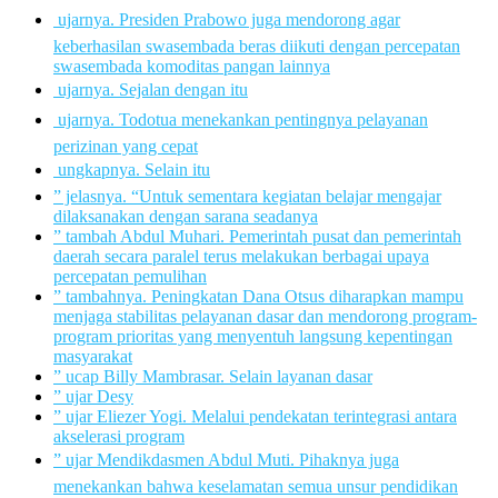
 ujarnya. Presiden Prabowo juga mendorong agar
keberhasilan swasembada beras diikuti dengan percepatan
swasembada komoditas pangan lainnya
 ujarnya. Sejalan dengan itu
 ujarnya. Todotua menekankan pentingnya pelayanan
perizinan yang cepat
 ungkapnya. Selain itu
” jelasnya. “Untuk sementara kegiatan belajar mengajar
dilaksanakan dengan sarana seadanya
” tambah Abdul Muhari. Pemerintah pusat dan pemerintah
daerah secara paralel terus melakukan berbagai upaya
percepatan pemulihan
” tambahnya. Peningkatan Dana Otsus diharapkan mampu
menjaga stabilitas pelayanan dasar dan mendorong program-
program prioritas yang menyentuh langsung kepentingan
masyarakat
” ucap Billy Mambrasar. Selain layanan dasar
” ujar Desy
” ujar Eliezer Yogi. Melalui pendekatan terintegrasi antara
akselerasi program
” ujar Mendikdasmen Abdul Muti. Pihaknya juga
menekankan bahwa keselamatan semua unsur pendidikan