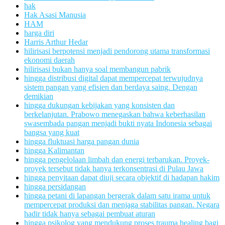
hak
Hak Asasi Manusia
HAM
harga diri
Harris Arthur Hedar
hilirisasi berpotensi menjadi pendorong utama transformasi
ekonomi daerah
hilirisasi bukan hanya soal membangun pabrik
hingga distribusi digital dapat mempercepat terwujudnya
sistem pangan yang efisien dan berdaya saing. Dengan
demikian
hingga dukungan kebijakan yang konsisten dan
berkelanjutan. Prabowo menegaskan bahwa keberhasilan
swasembada pangan menjadi bukti nyata Indonesia sebagai
bangsa yang kuat
hingga fluktuasi harga pangan dunia
hingga Kalimantan
hingga pengelolaan limbah dan energi terbarukan. Proyek-
proyek tersebut tidak hanya terkonsentrasi di Pulau Jawa
hingga penyitaan dapat diuji secara objektif di hadapan hakim
hingga persidangan
hingga petani di lapangan bergerak dalam satu irama untuk
mempercepat produksi dan menjaga stabilitas pangan. Negara
hadir tidak hanya sebagai pembuat aturan
hingga psikolog yang mendukung proses trauma healing bagi