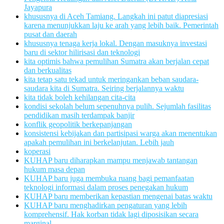
Jayapura
khususnya di Aceh Tamiang. Langkah ini patut diapresiasi
karena menunjukkan laju ke arah yang lebih baik. Pemerintah
pusat dan daerah
khususnya tenaga kerja lokal. Dengan masuknya investasi
baru di sektor hilirisasi dan teknologi
kita optimis bahwa pemulihan Sumatra akan berjalan cepat
dan berkualitas
kita tetap satu tekad untuk meringankan beban saudara-
saudara kita di Sumatra. Seiring berjalannya waktu
kita tidak boleh kehilangan cita-cita
kondisi sekolah belum sepenuhnya pulih. Sejumlah fasilitas
pendidikan masih terdampak banjir
konflik geopolitik berkepanjangan
konsistensi kebijakan dan partisipasi warga akan menentukan
apakah pemulihan ini berkelanjutan. Lebih jauh
koperasi
KUHAP baru diharapkan mampu menjawab tantangan
hukum masa depan
KUHAP baru juga membuka ruang bagi pemanfaatan
teknologi informasi dalam proses penegakan hukum
KUHAP baru memberikan kepastian mengenai batas waktu
KUHAP baru menghadirkan pengaturan yang lebih
komprehensif. Hak korban tidak lagi diposisikan secara
marginal