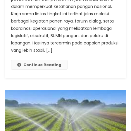
Daerah,
dalam memperkuat ketahanan pangan nasional.
Dan
Kerja sama lintas tingkat ini terlihat jelas melalui
Petani
Wujudkan
berbagai kegiatan panen raya, forum dialog, serta
Ketahanan
koordinasi operasional yang melibatkan lembaga
Pangan
legislatif, eksekutif, BUMN pangan, dan pelaku di
Nasional
lapangan. Hasilnya tercermin pada capaian produksi
yang lebih stabil, […]
Continue Reading