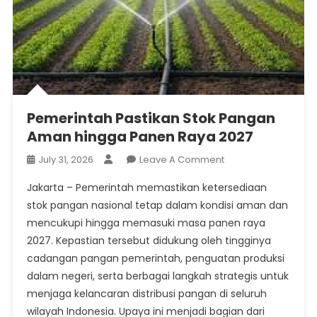
Pemerintah Pastikan Stok Pangan
Aman hingga Panen Raya 2027
On
July 31, 2026
Leave A Comment
Pemerintah
Jakarta – Pemerintah memastikan ketersediaan
Pastikan
stok pangan nasional tetap dalam kondisi aman dan
Stok
mencukupi hingga memasuki masa panen raya
Pangan
2027. Kepastian tersebut didukung oleh tingginya
Aman
Hingga
cadangan pangan pemerintah, penguatan produksi
Panen
dalam negeri, serta berbagai langkah strategis untuk
Raya
menjaga kelancaran distribusi pangan di seluruh
2027
wilayah Indonesia. Upaya ini menjadi bagian dari