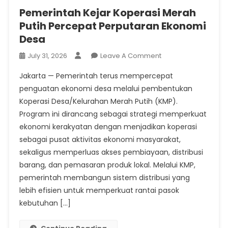
Pemerintah Kejar Koperasi Merah
Putih Percepat Perputaran Ekonomi
Desa
On
July 31, 2026
Leave A Comment
Pemerintah
Jakarta — Pemerintah terus mempercepat
Kejar
penguatan ekonomi desa melalui pembentukan
Koperasi
Koperasi Desa/Kelurahan Merah Putih (KMP).
Merah
Program ini dirancang sebagai strategi memperkuat
Putih
Percepat
ekonomi kerakyatan dengan menjadikan koperasi
Perputaran
sebagai pusat aktivitas ekonomi masyarakat,
Ekonomi
sekaligus memperluas akses pembiayaan, distribusi
Desa
barang, dan pemasaran produk lokal. Melalui KMP,
pemerintah membangun sistem distribusi yang
lebih efisien untuk memperkuat rantai pasok
kebutuhan […]