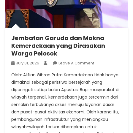
Jembatan Garuda dan Makna
Kemerdekaan yang Dirasakan
Warga Pelosok
On
July 31, 2026
Leave A Comment
Jembatan
Oleh: Alifian Gibran Putra Kemerdekaan tidak hanya
Garuda
dimaknai sebagai peristiwa bersejarah yang
Dan
diperingati setiap bulan Agustus. Bagi masyarakat di
Makna
wilayah terpencil, kemerdekaan juga tercermin dari
Kemerdekaan
Yang
semakin terbukanya akses menuju layanan dasar
Dirasakan
dan pusat-pusat aktivitas ekonomi. Oleh karena itu,
Warga
pembangunan infrastruktur yang menjangkau
Pelosok
wilayah-wilayah terluar diharapkan untuk