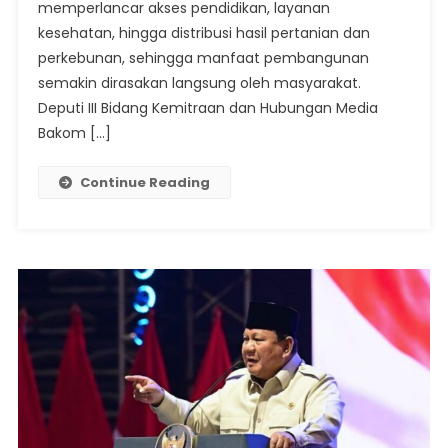
Ke-
memperlancar akses pendidikan, layanan
81
kesehatan, hingga distribusi hasil pertanian dan
Bagi
perkebunan, sehingga manfaat pembangunan
Warga
semakin dirasakan langsung oleh masyarakat.
Desa
Deputi III Bidang Kemitraan dan Hubungan Media
Terisolasi
Bakom […]
Continue Reading