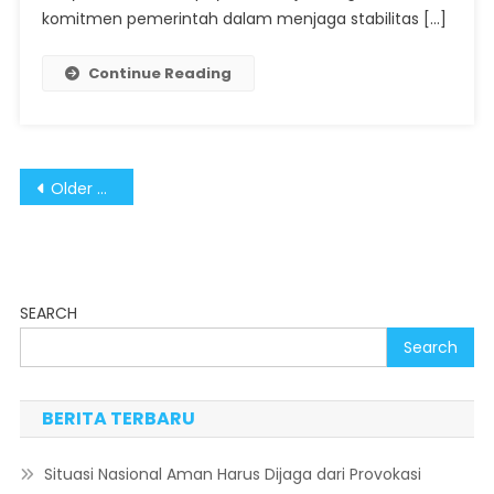
komitmen pemerintah dalam menjaga stabilitas […]
Continue Reading
Posts
Older posts
navigation
SEARCH
Search
BERITA TERBARU
Situasi Nasional Aman Harus Dijaga dari Provokasi