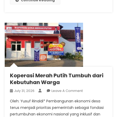
Continue Reading
Koperasi Merah Putih Tumbuh dari
Kebutuhan Warga
On
July 31, 2026
Leave A Comment
Koperasi
Oleh: Yusuf Rinaldi* Pembangunan ekonomi desa
Merah
terus menjadi prioritas pemerintah sebagai fondasi
Putih
pertumbuhan ekonomi nasional yang inklusif dan
Tumbuh