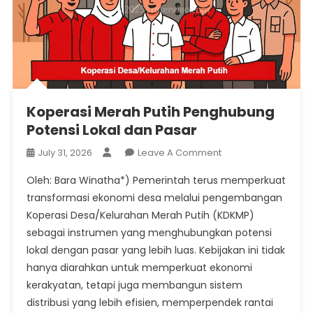
Koperasi Merah Putih Penghubung
Potensi Lokal dan Pasar
On
July 31, 2026
Leave A Comment
Koperasi
Oleh: Bara Winatha*) Pemerintah terus memperkuat
Merah
transformasi ekonomi desa melalui pengembangan
Putih
Koperasi Desa/Kelurahan Merah Putih (KDKMP)
Penghubung
sebagai instrumen yang menghubungkan potensi
Potensi
Lokal
lokal dengan pasar yang lebih luas. Kebijakan ini tidak
Dan
hanya diarahkan untuk memperkuat ekonomi
Pasar
kerakyatan, tetapi juga membangun sistem
distribusi yang lebih efisien, memperpendek rantai