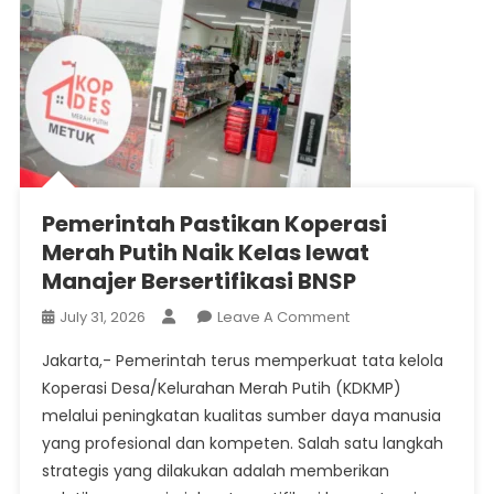
Pemerintah Pastikan Koperasi
Merah Putih Naik Kelas lewat
Manajer Bersertifikasi BNSP
On
July 31, 2026
Leave A Comment
Pemerintah
Jakarta,- Pemerintah terus memperkuat tata kelola
Pastikan
Koperasi Desa/Kelurahan Merah Putih (KDKMP)
Koperasi
melalui peningkatan kualitas sumber daya manusia
Merah
yang profesional dan kompeten. Salah satu langkah
Putih
Naik
strategis yang dilakukan adalah memberikan
Kelas