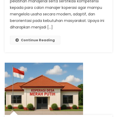
pelatihan manajerial serta sertifikasi kompetensi
Lewat
kepada para calon manajer koperasi agar mampu
Manajer
mengelola usaha secara modern, adaptif, dan
Bersertifikasi
berorientasi pada kebutuhan masyarakat. Upaya ini
BNSP
diharapkan menjadi […]
Continue Reading