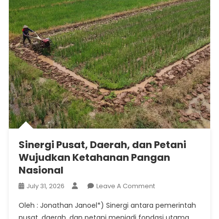
Sinergi Pusat, Daerah, dan Petani
Wujudkan Ketahanan Pangan
Nasional
On
July 31, 2026
Leave A Comment
Sinergi
Oleh : Jonathan Janoel*) Sinergi antara pemerintah
Pusat,
pusat, daerah, dan petani menjadi fondasi utama