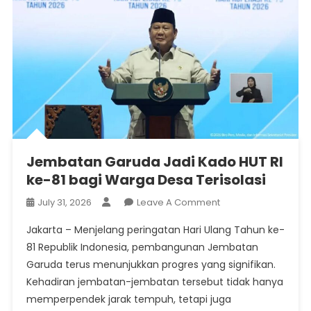
Jembatan Garuda Jadi Kado HUT RI
ke-81 bagi Warga Desa Terisolasi
On
July 31, 2026
Leave A Comment
Jembatan
Jakarta – Menjelang peringatan Hari Ulang Tahun ke-
Garuda
81 Republik Indonesia, pembangunan Jembatan
Jadi
Garuda terus menunjukkan progres yang signifikan.
Kado
Kehadiran jembatan-jembatan tersebut tidak hanya
HUT
RI
memperpendek jarak tempuh, tetapi juga