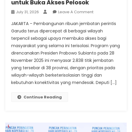
untuk Buka Akses Pelosok
On
July 31, 2026
Leave A Comment
Pemerintah
JAKARTA – Pembangunan ribuan jembatan perintis
Percepat
Garuda terus dipercepat di berbagai wilayah
Pembangunan
terpencil sebagai upaya membuka akses bagi
Jembatan
masyarakat yang selama ini terisolasi. Program yang
Garuda
Untuk
direncanakan Presiden Prabowo Subianto pada 28
Buka
November 2025 ini menyasar 2.838 titik jembatan
Akses
yang tersebar di 38 provinsi, dengan prioritas pada
Pelosok
wilayah-wilayah berketerisolasian tinggi dan
kebutuhan konektivitas yang mendesak. Deputi […]
Continue Reading