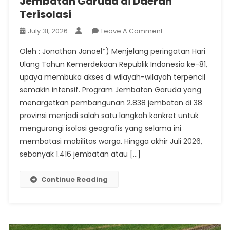
Jembatan Garuda di Daerah
Terisolasi
On
July 31, 2026
Leave A Comment
HUT
Oleh : Jonathan Janoel*) Menjelang peringatan Hari
RI
Ulang Tahun Kemerdekaan Republik Indonesia ke-81,
Ke-
upaya membuka akses di wilayah-wilayah terpencil
81
semakin intensif. Program Jembatan Garuda yang
Jadi
Momentum
menargetkan pembangunan 2.838 jembatan di 38
Percepatan
provinsi menjadi salah satu langkah konkret untuk
Pembangunan
mengurangi isolasi geografis yang selama ini
Jembatan
membatasi mobilitas warga. Hingga akhir Juli 2026,
Garuda
sebanyak 1.416 jembatan atau […]
Di
Daerah
Continue Reading
Terisolasi