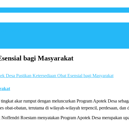
ngkan UMKM
mian Daerah
Esensial bagi Masyarakat
ek Desa Pastikan Ketersediaan Obat Esensial bagi Masyarakat
di tingkat akar rumput dengan meluncurkan Program Apotek Desa sebagai
es obat-obatan, terutama di wilayah-wilayah terpencil, perdesaan, dan d
pt Noffendri Roestam menyatakan Program Apotek Desa merupakan upa