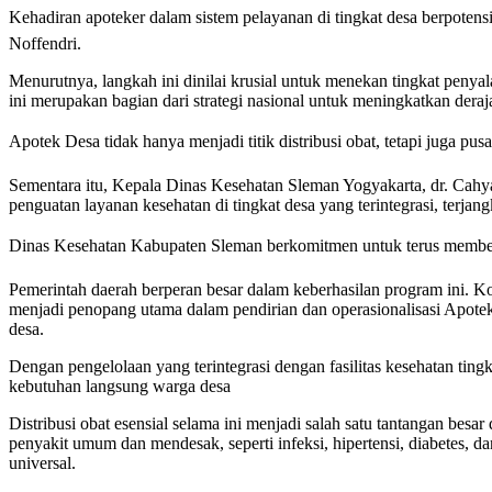
Kehadiran apoteker dalam sistem pelayanan di tingkat desa berpote
Noffendri.
Menurutnya, langkah ini dinilai krusial untuk menekan tingkat pe
ini merupakan bagian dari strategi nasional untuk meningkatkan deraj
Apotek Desa tidak hanya menjadi titik distribusi obat, tetapi juga p
Sementara itu, Kepala Dinas Kesehatan Sleman Yogyakarta, dr. Cah
penguatan layanan kesehatan di tingkat desa yang terintegrasi, terjan
Dinas Kesehatan Kabupaten Sleman berkomitmen untuk terus memberik
Pemerintah daerah berperan besar dalam keberhasilan program ini. Kola
menjadi penopang utama dalam pendirian dan operasionalisasi Apotek 
desa.
Dengan pengelolaan yang terintegrasi dengan fasilitas kesehatan tin
kebutuhan langsung warga desa
Distribusi obat esensial selama ini menjadi salah satu tantangan be
penyakit umum dan mendesak, seperti infeksi, hipertensi, diabetes, 
universal.