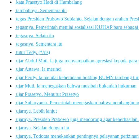
 kata Prasetyo Hadi di Hambalang
 tambahnya. Sementara itu
 tegas Presiden Prabowo Subianto. Sejalan dengan arahan Pres
 tegasnya. Pemerintah menilai sosialisasi KUHAP baru sebaga
 tegasnya. Selain itu
 tegasnya. Sementara itu
 tutur Tedy. (*/rls)
 ujar Abdul Muti. Ia juga menyampaikan apresiasi kepada para
 ujar Astawa. Ia merinci
 ujar Ferdy. Ia menilai keberadaan holding BUMN tambang tur
 ujar Muti. Ia menegaskan bahwa musibah bukanlah hukuman
 ujar Prasetyo. Menurut Prasetyo
 ujar Suharyanto. Pemerintah menegaskan bahwa pembangunan 
 ujarnya. Lebih lanjut
 ujarnya. Presiden Prabowo juga mendorong agar keberhasila
 ujarnya. Sejalan dengan itu
 ujarnya. Todotua menekankan pentingnya pelayanan perizinan