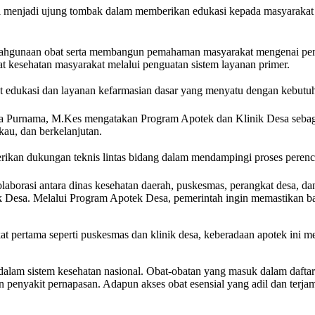
nsi menjadi ujung tombak dalam memberikan edukasi kepada masyarakat
nyalahgunaan obat serta membangun pemahaman masyarakat mengenai pe
at kesehatan masyarakat melalui penguatan sistem layanan primer.
usat edukasi dan layanan kefarmasian dasar yang menyatu dengan kebutuha
ya Purnama, M.Kes mengatakan Program Apotek dan Klinik Desa sebag
gkau, dan berkelanjutan.
an dukungan teknis lintas bidang dalam mendampingi proses perencana
borasi antara dinas kesehatan daerah, puskesmas, perangkat desa, dan m
Desa. Melalui Program Apotek Desa, pemerintah ingin memastikan bahwa
gkat pertama seperti puskesmas dan klinik desa, keberadaan apotek ini 
sar dalam sistem kesehatan nasional. Obat-obatan yang masuk dalam daft
dan penyakit pernapasan. Adapun akses obat esensial yang adil dan ter