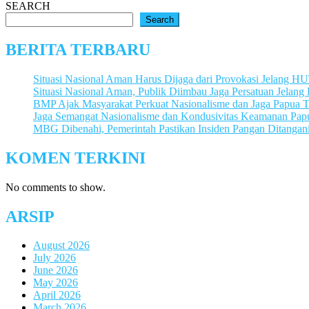
SEARCH
Search
BERITA TERBARU
Situasi Nasional Aman Harus Dijaga dari Provokasi Jelang H
Situasi Nasional Aman, Publik Diimbau Jaga Persatuan Jelan
BMP Ajak Masyarakat Perkuat Nasionalisme dan Jaga Papua
Jaga Semangat Nasionalisme dan Kondusivitas Keamanan Pa
MBG Dibenahi, Pemerintah Pastikan Insiden Pangan Ditangani
KOMEN TERKINI
No comments to show.
ARSIP
August 2026
July 2026
June 2026
May 2026
April 2026
March 2026