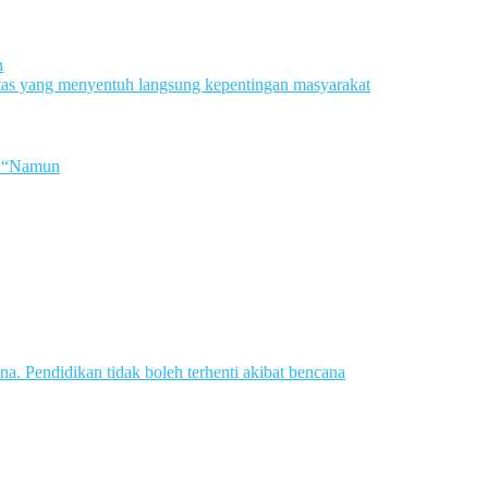
n
tas yang menyentuh langsung kepentingan masyarakat
a. “Namun
 Pendidikan tidak boleh terhenti akibat bencana