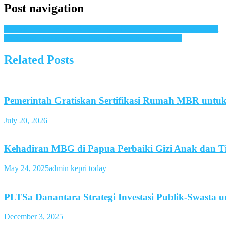
Post navigation
Apotek Desa Pastikan Ketersediaan Obat Esensial bagi Masyarakat
Deregulasi Impor Perkuat Daya Saing Industri Nasional
Related Posts
Pemerintah Gratiskan Sertifikasi Rumah MBR untu
July 20, 2026
Kehadiran MBG di Papua Perbaiki Gizi Anak dan 
May 24, 2025
admin kepri today
PLTSa Danantara Strategi Investasi Publik-Swasta 
December 3, 2025