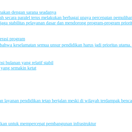
sanakan dengan sarana seadanya
h secara paralel terus melakukan berbagai upaya percepatan pemuliha
ga stabilitas pelayanan dasar dan mendorong program-program priori
lerasi program
bahwa keselamatan semua unsur pendidikan harus jadi prioritas utam
 bulanan yang relatif stabil
 yang semakin ketat
ayanan pendidikan tetap berjalan meski di wilayah terdampak bencana.
fikan untuk mempercepat pembangunan infrastruktur