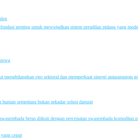
iden
i fondasi penting untuk mewujudkan sistem peradilan pidana yang mod
 siswa
ut menghilangkan ego sektoral dan memperkuat sinergi antaranggota g
hunian sementara bukan sekadar solusi darurat
n swasembada beras diikuti dengan percepatan swasembada komoditas p
 yang cepat