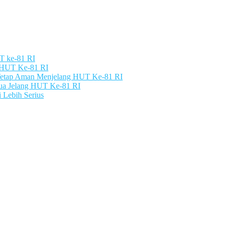
UT ke-81 RI
g HUT Ke-81 RI
 Tetap Aman Menjelang HUT Ke-81 RI
pua Jelang HUT Ke-81 RI
 Lebih Serius