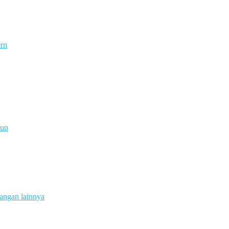
ern
rup
angan lainnya