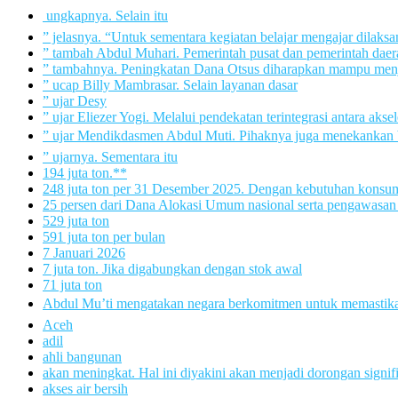
 ungkapnya. Selain itu
” jelasnya. “Untuk sementara kegiatan belajar mengajar dilak
” tambah Abdul Muhari. Pemerintah pusat dan pemerintah daera
” tambahnya. Peningkatan Dana Otsus diharapkan mampu menja
” ucap Billy Mambrasar. Selain layanan dasar
” ujar Desy
” ujar Eliezer Yogi. Melalui pendekatan terintegrasi antara akse
” ujar Mendikdasmen Abdul Muti. Pihaknya juga menekankan 
” ujarnya. Sementara itu
194 juta ton.**
248 juta ton per 31 Desember 2025. Dengan kebutuhan konsumsi
25 persen dari Dana Alokasi Umum nasional serta pengawasan
529 juta ton
591 juta ton per bulan
7 Januari 2026
7 juta ton. Jika digabungkan dengan stok awal
71 juta ton
Abdul Mu’ti mengatakan negara berkomitmen untuk memastikan l
Aceh
adil
ahli bangunan
akan meningkat. Hal ini diyakini akan menjadi dorongan signi
akses air bersih