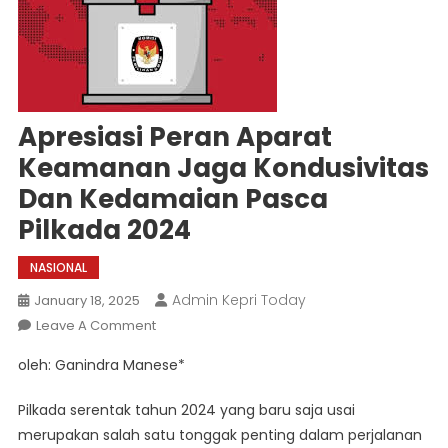
Apresiasi Peran Aparat
Keamanan Jaga Kondusivitas
Dan Kedamaian Pasca
Pilkada 2024
NASIONAL
Admin Kepri Today
January 18, 2025
On
Leave A Comment
Apresiasi
oleh: Ganindra Manese*
Peran
Aparat
Pilkada serentak tahun 2024 yang baru saja usai
Keamanan
merupakan salah satu tonggak penting dalam perjalanan
Jaga