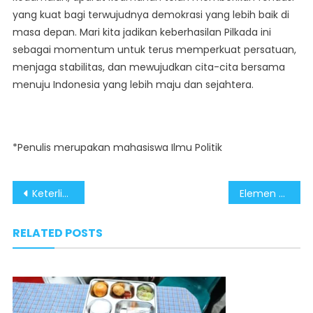
yang kuat bagi terwujudnya demokrasi yang lebih baik di
masa depan. Mari kita jadikan keberhasilan Pilkada ini
sebagai momentum untuk terus memperkuat persatuan,
menjaga stabilitas, dan mewujudkan cita-cita bersama
menuju Indonesia yang lebih maju dan sejahtera.
*Penulis merupakan mahasiswa Ilmu Politik
Post
Keterlibatan Pelaku UMKM Maksimalkan Dampak Positif Program MBG
Elemen Masyarakat Terima dan Hormati Hasil Pilkada 2024
navigation
RELATED POSTS