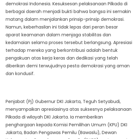
demokrasi Indonesia. Kesuksesan pelaksanaan Pilkada di
Kondusivitas
berbagai daerah menjadi bukti bahwa bangsa ini semakin
Dan
Kedamaian
matang dalam menjalankan prinsip-prinsip demokrasi.
Pasca
Namun, keberhasilan ini tidak lepas dari peran besar
Pilkada
aparat keamanan dalam menjaga stabilitas dan
2024
kedamaian selama proses tersebut berlangsung. Apresiasi
terhadap mereka yang berkontribusi adalah bentuk
pengakuan atas kerja keras dan dedikasi yang telah
diberikan demi terwujudnya pesta demokrasi yang aman
dan kondusif.
Penjabat (Pj) Gubernur DKI Jakarta, Teguh Setyabudi,
menyampaikan apresiasinya atas suksesnya pelaksanaan
Pilkada di wilayah DKI Jakarta. Ia memberikan
penghargaan kepada Komisi Pemilihan Umum (KPU) DKI
Jakarta, Badan Pengawas Pemilu (Bawaslu), Dewan