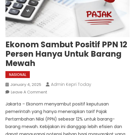
Ekonom Sambut Positif PPN 12
Persen Hanya Untuk Barang
Mewah
NASIONAL
Admin Kepri Today
January 4, 2025
On
Leave A Comment
Ekonom
Jakarta – Ekonom menyambut positif keputusan
Sambut
pemerintah yang hanya menerapkan tarif Pajak
Positif
Pertambahan Nilai (PPN) sebesar 12% untuk barang-
PPN
barang mewah. Kebijakan ini dianggap lebih efisien dan
12
Persen
dapat mengurangi potensi beban bagi masyarakat yang