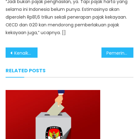
“Jadi bukan pajak penghasilan, ya. Tapi pajak harta yang
selama ini Indonesia belum punya. Estimasinya akan
diperoleh Rp81,6 triliun sekali penerapan pajak kekayaan.
OECD dan G20 kan mendorong pemberlakuan pajak
kekayaan juga,” ucapnya. []
Post
Kenaikan PPN 12 Persen Hanya untuk Barang dan Jasa Mewah
Pemerintahan Presiden Prabowo Rancang Holding UMKM Demi Perkuat Ekonomi Kerakyatan
navigation
RELATED POSTS