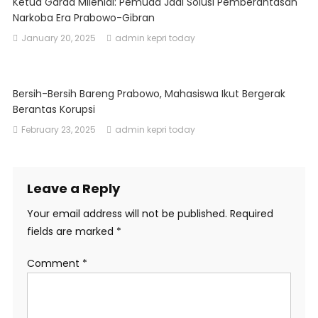
Ketua Garda Milenial: Pemuda Jadi Solusi Pemberantasan
Narkoba Era Prabowo-Gibran
January 20, 2025
admin kepri today
Bersih-Bersih Bareng Prabowo, Mahasiswa Ikut Bergerak
Berantas Korupsi
February 23, 2025
admin kepri today
Leave a Reply
Your email address will not be published.
Required
fields are marked
*
Comment
*