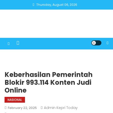
Skip
Thursday, August 06, 2026
to
content
Keberhasilan Pemerintah
Blokir 993.114 Konten Judi
Online
NASIONAL
Admin Kepri Today
February 22, 2025