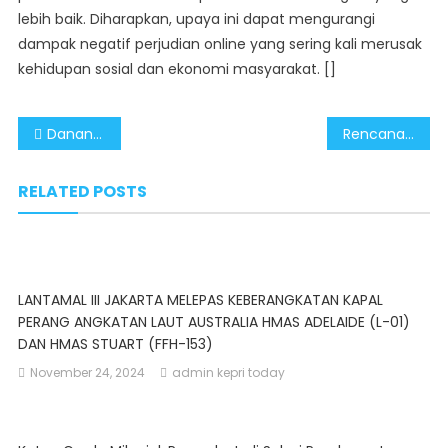
lebih baik. Diharapkan, upaya ini dapat mengurangi
dampak negatif perjudian online yang sering kali merusak
kehidupan sosial dan ekonomi masyarakat. []
Post
Danantara Diharapkan Mampu Jadi Kekuatan Baru Ekonomi Indonesia
Rencana Pemerintah Terbitkan PP Berantas Judi Online Banjir Dukungan
navigation
RELATED POSTS
LANTAMAL III JAKARTA MELEPAS KEBERANGKATAN KAPAL
PERANG ANGKATAN LAUT AUSTRALIA HMAS ADELAIDE (L-01)
DAN HMAS STUART (FFH-153)
November 24, 2024
admin kepri today