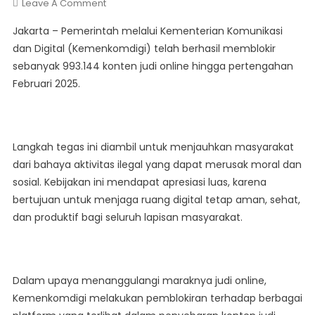
On
Leave A Comment
Keberhasilan
Jakarta – Pemerintah melalui Kementerian Komunikasi
Pemerintah
dan Digital (Kemenkomdigi) telah berhasil memblokir
Blokir
sebanyak 993.144 konten judi online hingga pertengahan
993.114
Februari 2025.
Konten
Judi
Online
Langkah tegas ini diambil untuk menjauhkan masyarakat
dari bahaya aktivitas ilegal yang dapat merusak moral dan
sosial. Kebijakan ini mendapat apresiasi luas, karena
bertujuan untuk menjaga ruang digital tetap aman, sehat,
dan produktif bagi seluruh lapisan masyarakat.
Dalam upaya menanggulangi maraknya judi online,
Kemenkomdigi melakukan pemblokiran terhadap berbagai