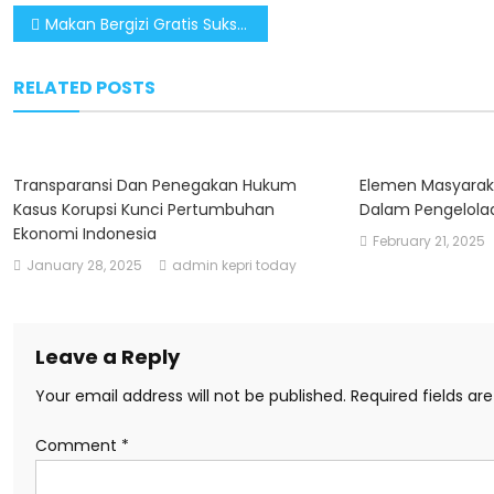
Post
Makan Bergizi Gratis Sukses, Pemerintahan Prabowo-Gibran Raih Dukungan Besar
navigation
RELATED POSTS
Transparansi Dan Penegakan Hukum
Elemen Masyaraka
Kasus Korupsi Kunci Pertumbuhan
Dalam Pengelola
Ekonomi Indonesia
February 21, 2025
January 28, 2025
admin kepri today
Leave a Reply
Your email address will not be published.
Required fields a
Comment
*