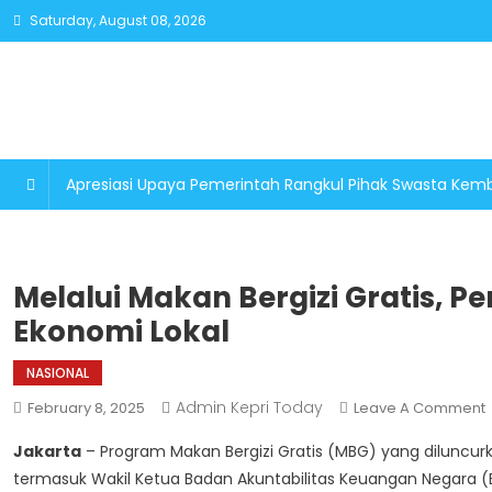
Skip
Saturday, August 08, 2026
to
content
Apresiasi Upaya Pemerintah Rangkul Pihak Swasta K
Melalui Makan Bergizi Gratis,
Ekonomi Lokal
NASIONAL
Admin Kepri Today
February 8, 2025
Leave A Comment
M
Jakarta
– Program Makan Bergizi Gratis (MBG) yang diluncurk
termasuk Wakil Ketua Badan Akuntabilitas Keuangan Negara (
B