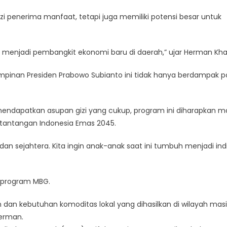
ratis,
i penerima manfaat, tetapi juga memiliki potensi besar untuk
Pemerintah
Dukung
Pertumbuhan
a menjadi pembangkit ekonomi baru di daerah,” ujar Herman Kha
Ekonomi
okal
inan Presiden Prabowo Subianto ini tidak hanya berdampak po
mendapatkan asupan gizi yang cukup, program ini diharapkan
tantangan Indonesia Emas 2045.
an sejahtera. Kita ingin anak-anak saat ini tumbuh menjadi ind
.
 program MBG.
dan kebutuhan komoditas lokal yang dihasilkan di wilayah mas
Herman.