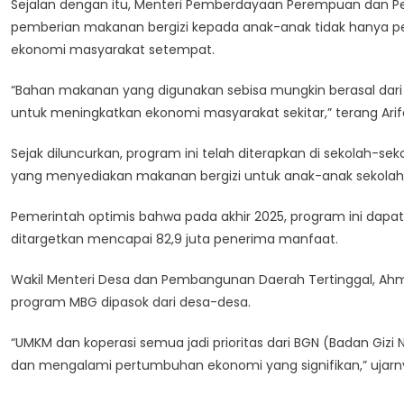
Sejalan dengan itu, Menteri Pemberdayaan Perempuan dan Pe
pemberian makanan bergizi kepada anak-anak tidak hanya pen
ekonomi masyarakat setempat.
“Bahan makanan yang digunakan sebisa mungkin berasal dari
untuk meningkatkan ekonomi masyarakat sekitar,” terang Arif
Sejak diluncurkan, program ini telah diterapkan di sekolah-seko
yang menyediakan makanan bergizi untuk anak-anak sekolah 
Pemerintah optimis bahwa pada akhir 2025, program ini dap
ditargetkan mencapai 82,9 juta penerima manfaat.
Wakil Menteri Desa dan Pembangunan Daerah Tertinggal, Ahm
program MBG dipasok dari desa-desa.
“UMKM dan koperasi semua jadi prioritas dari BGN (Badan Giz
dan mengalami pertumbuhan ekonomi yang signifikan,” ujarn