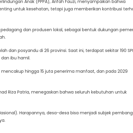
rlindungan Anak (PPPA), Arifah Fauzi, menyampaikan bahwa
ting untuk kesehatan, tetapi juga memberikan kontribusi ter
 pedagang dan produsen lokal, sebagai bentuk dukungan pemer
ah.
lah dan posyandu di 26 provinsi. Saat ini, terdapat sekitar 190 S
dan ibu hamil.
at mencakup hingga 15 juta penerima manfaat, dan pada 2029
ad Riza Patria, menegaskan bahwa seluruh kebutuhan untuk
i Nasional). Harapannya, desa-desa bisa menjadi subjek pemban
ya.