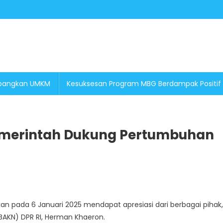
embangkan UMKM
Kesuksesan Program MBG Berdampak Positif
 Pemerintah Dukung Pertumbuhan
On
elalui
an pada 6 Januari 2025 mendapat apresiasi dari berbagai pihak,
Makan
BAKN) DPR RI, Herman Khaeron.
ergizi