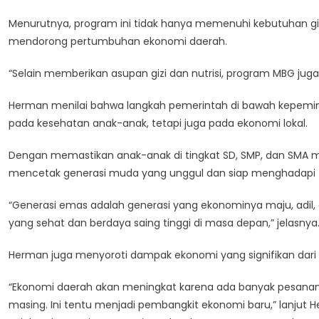
G
Menurutnya, program ini tidak hanya memenuhi kebutuhan giz
mendorong pertumbuhan ekonomi daerah.
“Selain memberikan asupan gizi dan nutrisi, program MBG jug
L
Herman menilai bahwa langkah pemerintah di bawah kepemimp
pada kesehatan anak-anak, tetapi juga pada ekonomi lokal.
Dengan memastikan anak-anak di tingkat SD, SMP, dan SMA 
mencetak generasi muda yang unggul dan siap menghadapi 
“Generasi emas adalah generasi yang ekonominya maju, adil, d
yang sehat dan berdaya saing tinggi di masa depan,” jelasnya
Herman juga menyoroti dampak ekonomi yang signifikan dari
“Ekonomi daerah akan meningkat karena ada banyak pesanan 
masing. Ini tentu menjadi pembangkit ekonomi baru,” lanjut 