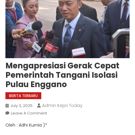
Mengapresiasi Gerak Cepat
Pemerintah Tangani Isolasi
Pulau Enggano
BERITA TERBARU
Admin Kepri Today
July 3, 2025
On
Leave A Comment
Mengapresiasi
Oleh : Adhi Kurnia )*
Gerak
Cepat