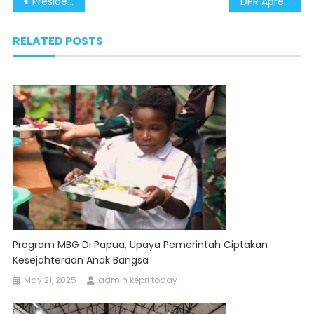
Post
Presiden Prabowo Hadirkan Solusi Nyata untuk Pulau Enggano
DPR Apresiasi Sinergi Gerak Cepat Atasi Masalah di Pulau Enggano
navigation
RELATED POSTS
Program MBG Di Papua, Upaya Pemerintah Ciptakan
Kesejahteraan Anak Bangsa
May 21, 2025
admin kepri today