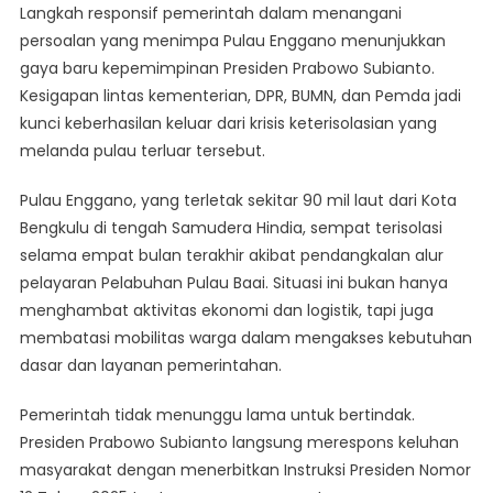
Langkah responsif pemerintah dalam menangani
Pemerintah
persoalan yang menimpa Pulau Enggano menunjukkan
Tangani
gaya baru kepemimpinan Presiden Prabowo Subianto.
Isolasi
Kesigapan lintas kementerian, DPR, BUMN, dan Pemda jadi
Pulau
Enggano
kunci keberhasilan keluar dari krisis keterisolasian yang
melanda pulau terluar tersebut.
Pulau Enggano, yang terletak sekitar 90 mil laut dari Kota
Bengkulu di tengah Samudera Hindia, sempat terisolasi
selama empat bulan terakhir akibat pendangkalan alur
pelayaran Pelabuhan Pulau Baai. Situasi ini bukan hanya
menghambat aktivitas ekonomi dan logistik, tapi juga
membatasi mobilitas warga dalam mengakses kebutuhan
dasar dan layanan pemerintahan.
Pemerintah tidak menunggu lama untuk bertindak.
Presiden Prabowo Subianto langsung merespons keluhan
masyarakat dengan menerbitkan Instruksi Presiden Nomor