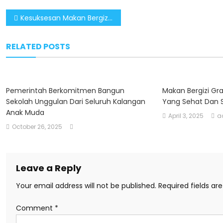
Post
Kesuksesan Makan Bergizi Gratis Membutuhkan Dukungan Semua Pihak
navigation
RELATED POSTS
Pemerintah Berkomitmen Bangun
Makan Bergizi G
Sekolah Unggulan Dari Seluruh Kalangan
Yang Sehat Dan 
Anak Muda
April 3, 2025
a
October 26, 2025
Leave a Reply
Your email address will not be published.
Required fields a
Comment
*