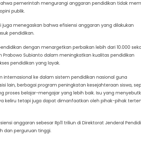
bahwa pemerintah mengurangi anggaran pendidikan tidak memil
ini publik.
i juga menegaskan bahwa efisiensi anggaran yang dilakukan
suk pendidikan.
endidikan dengan menargetkan perbaikan lebih dari 10.000 sek
n Prabowo Subianto dalam meningkatkan kualitas pendidikan
es pendidikan yang layak.
m internasional ke dalam sistem pendidikan nasional guna
sisi lain, berbagai program peningkatan kesejahteraan siswa, sep
g proses belajar-mengajar yang lebih baik. Isu yang menyebut
keliru tetapi juga dapat dimanfaatkan oleh pihak-pihak terte
i anggaran sebesar Rp11 triliun di Direktorat Jenderal Pendid
 dan perguruan tinggi.