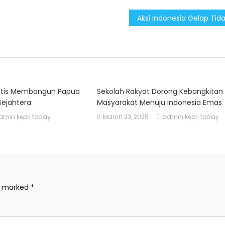
ratis Membangun Papua
Sekolah Rakyat Dorong Kebangkitan
Sejahtera
Masyarakat Menuju Indonesia Emas
dmin kepri today
March 23, 2025
admin kepri today
re marked
*