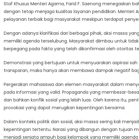
Staf Khusus Menteri Agama, Farid F. Saenong menegaskan ba
dengan tetap menjaga kualitas layanan pendidikan. Menter
pelayanan terbaik bagi masyarakat meskipun terdapat penyes
Dengan adanya klarifikasi dari berbagai pihak, aksi massa yan
memiliki agenda terselubung. Masyarakat diimbau untuk tidak
berpegang pada fakta yang telah dikonfirmasi oleh otoritas ter
Demonstrasi yang bertujuan untuk menyuarakan aspirasi sah se
transparan, maka hanya akan membawa dampak negatif bagi s
Pergerakan mahasiswa dan elemen masyarakat dalam menyam
pada informasi yang valid. Propaganda yang membesar-besar
dan bahkan konflik sosial yang lebih luas. Oleh karena itu, p
provokasi yang dapat merugikan kepentingan bersama.
Dalam konteks politik dan sosial, aksi massa sering kali menja
kepentingan tertentu. Narasi yang dibangun dengan tujuan 
menjadi senjata ampuh bagi kelompok yang memiliki agenda po