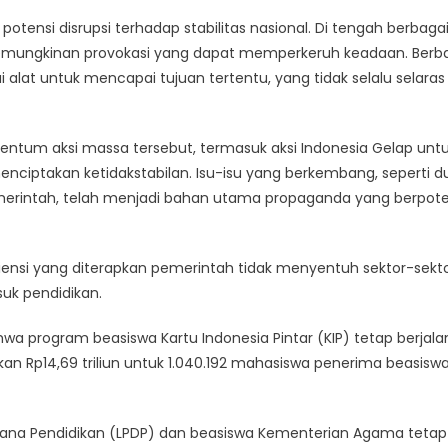
Kepentingan
otensi disrupsi terhadap stabilitas nasional. Di tengah berbagai
Menunggangi
kemungkinan provokasi yang dapat memperkeruh keadaan. Berb
Aksi
i alat untuk mencapai tujuan tertentu, yang tidak selalu selaras
Indonesia
Gelap
um aksi massa tersebut, termasuk aksi Indonesia Gelap unt
iptakan ketidakstabilan. Isu-isu yang berkembang, seperti 
merintah, telah menjadi bahan utama propaganda yang berpote
iensi yang diterapkan pemerintah tidak menyentuh sektor-sekt
uk pendidikan.
wa program beasiswa Kartu Indonesia Pintar (KIP) tetap berjala
 Rp14,69 triliun untuk 1.040.192 mahasiswa penerima beasiswa
a Dana Pendidikan (LPDP) dan beasiswa Kementerian Agama tetap