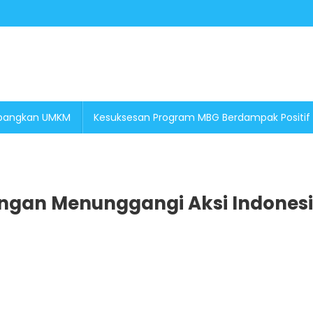
embangkan UMKM
Kesuksesan Program MBG Berdampak Positif
gan Menunggangi Aksi Indones
On
Mewaspadai
Kelompok