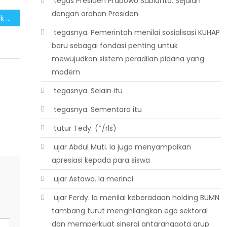
 tegas Presiden Prabowo Subianto. Sejalan
dengan arahan Presiden
Aksi Indonesia Gelap Tidak Relevan, Masyarakat Diminta Tidak Terpengaruh
 tegasnya. Pemerintah menilai sosialisasi KUHAP
baru sebagai fondasi penting untuk
mewujudkan sistem peradilan pidana yang
modern
 tegasnya. Selain itu
 tegasnya. Sementara itu
 tutur Tedy. (*/rls)
 ujar Abdul Muti. Ia juga menyampaikan
apresiasi kepada para siswa
 ujar Astawa. Ia merinci
 ujar Ferdy. Ia menilai keberadaan holding BUMN
tambang turut menghilangkan ego sektoral
dan memperkuat sinergi antaranggota grup