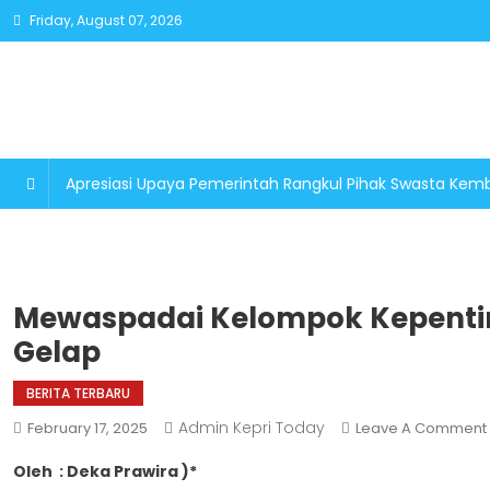
Skip
Friday, August 07, 2026
to
content
Apresiasi Upaya Pemerintah Rangkul Pihak Swasta K
Mewaspadai Kelompok Kepentin
Gelap
BERITA TERBARU
Admin Kepri Today
February 17, 2025
Leave A Comment
Oleh : Deka Prawira )*