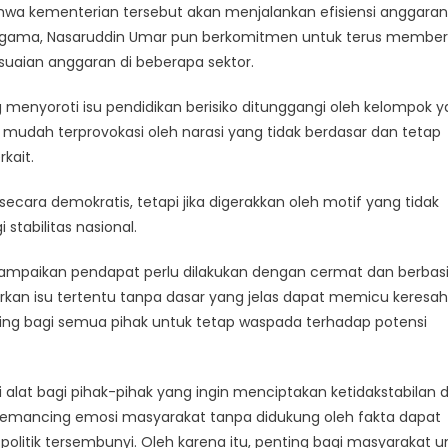
hwa kementerian tersebut akan menjalankan efisiensi anggaran
i Agama, Nasaruddin Umar pun berkomitmen untuk terus member
uaian anggaran di beberapa sektor.
g menyoroti isu pendidikan berisiko ditunggangi oleh kelompok 
 mudah terprovokasi oleh narasi yang tidak berdasar dan tetap
kait.
cara demokratis, tetapi jika digerakkan oleh motif yang tidak
tabilitas nasional.
paikan pendapat perlu dilakukan dengan cermat dan berbas
kan isu tertentu tanpa dasar yang jelas dapat memicu keresa
enting bagi semua pihak untuk tetap waspada terhadap potensi
di alat bagi pihak-pihak yang ingin menciptakan ketidakstabilan 
memancing emosi masyarakat tanpa didukung oleh fakta dapat
litik tersembunyi. Oleh karena itu, penting bagi masyarakat u