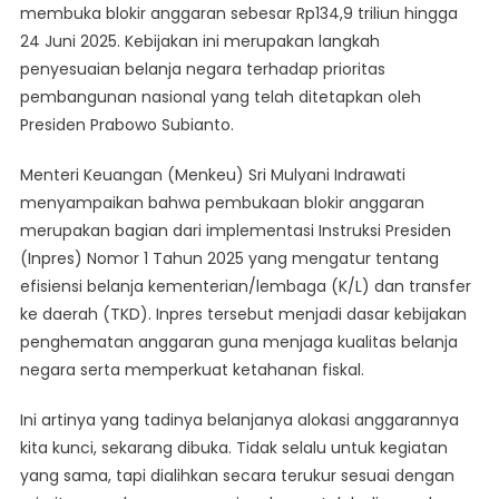
membuka blokir anggaran sebesar Rp134,9 triliun hingga
Blokir
24 Juni 2025. Kebijakan ini merupakan langkah
Anggaran
penyesuaian belanja negara terhadap prioritas
Demi
Realisasi
pembangunan nasional yang telah ditetapkan oleh
Program
Presiden Prabowo Subianto.
Perlindungan
Sosial
Menteri Keuangan (Menkeu) Sri Mulyani Indrawati
menyampaikan bahwa pembukaan blokir anggaran
merupakan bagian dari implementasi Instruksi Presiden
(Inpres) Nomor 1 Tahun 2025 yang mengatur tentang
efisiensi belanja kementerian/lembaga (K/L) dan transfer
ke daerah (TKD). Inpres tersebut menjadi dasar kebijakan
penghematan anggaran guna menjaga kualitas belanja
negara serta memperkuat ketahanan fiskal.
Ini artinya yang tadinya belanjanya alokasi anggarannya
kita kunci, sekarang dibuka. Tidak selalu untuk kegiatan
yang sama, tapi dialihkan secara terukur sesuai dengan