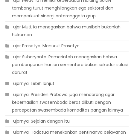
 ujar Ferdy. Ia menilai keberadaan holding BUMN
tambang turut menghilangkan ego sektoral dan
memperkuat sinergi antaranggota grup
 ujar Muti. Ia menegaskan bahwa musibah bukanlah
hukuman
 ujar Prasetyo. Menurut Prasetyo
 ujar Suharyanto. Pemerintah menegaskan bahwa
pembangunan hunian sementara bukan sekadar solusi
darurat
 ujarnya. Lebih lanjut
 ujarnya. Presiden Prabowo juga mendorong agar
keberhasilan swasembada beras diikuti dengan
percepatan swasembada komoditas pangan lainnya
 ujarnya. Sejalan dengan itu
 ujarnya. Todotua menekankan pentingnya pelayanan