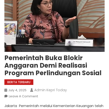
Pemerintah Buka Blokir
Anggaran Demi Realisasi
Program Perlindungan Sosial
BERITA TERBARU
Admin Kepri Today
July 4, 2025
On
Leave A Comment
Pemerintah
Jakarta  Pemerintah melalui Kementerian Keuangan telah
Buka