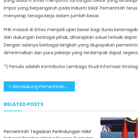
yang dialami Sritex menyoroti tantangan besar yang dihadapi i
impor yang berpengaruh pada industri lokal. Pemerintah teru
menyerap tenaga kerja dalam jumlah besar.
PHK massal di Sritex menjadi ujian besar bagi dunia ketenaga
dan dukungan berbagai pihak, diharapkan solusi terbaik dap
Dengan adanya berbagai langkah yang diupayakan pemerintah 
diminimalkan dan para pekerja yang terdampak dapat segera 
*) Penulis adalah Kontributor Lembaga Studi Informasi Strateg
Post
Mendukung Pemerintah Lindungi Industri Padat Karya Demi Cegah PHK
navigation
RELATED POSTS
Pemerintah Tegaskan Perlindungan HAM