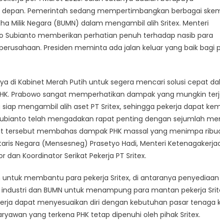
erja
ke depan. Pemerintah sedang mempertimbangkan berbagai ske
i
 Milik Negara (BUMN) dalam mengambil alih Sritex. Menteri
ai
wo Subianto memberikan perhatian penuh terhadap nasib para
n perusahaan. Presiden meminta ada jalan keluar yang baik bagi 
ya di Kabinet Merah Putih untuk segera mencari solusi cepat d
 PHK. Prabowo sangat memperhatikan dampak yang mungkin terj
g siap mengambil alih aset PT Sritex, sehingga pekerja dapat kem
Subianto telah mengadakan rapat penting dengan sejumlah men
 Rapat tersebut membahas dampak PHK massal yang menimpa ribu
taris Negara (Mensesneg) Prasetyo Hadi, Menteri Ketenagakerja
r dan Koordinator Serikat Pekerja PT Sritex.
untuk membantu para pekerja Sritex, di antaranya penyediaan
or industri dan BUMN untuk menampung para mantan pekerja Srit
pekerja dapat menyesuaikan diri dengan kebutuhan pasar tenaga k
awan yang terkena PHK tetap dipenuhi oleh pihak Sritex.