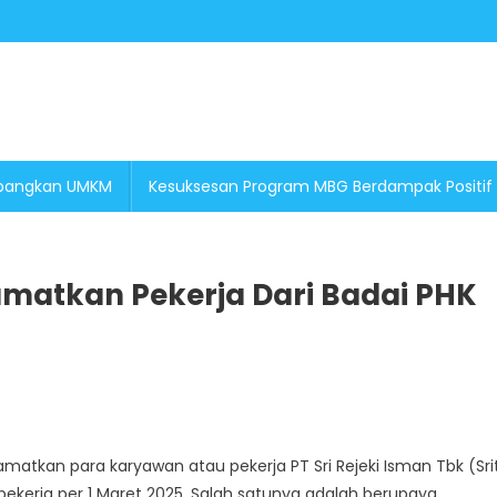
embangkan UMKM
Kesuksesan Program MBG Berdampak Positif
matkan Pekerja Dari Badai PHK
erintah
atkan
MN
atkan para karyawan atau pekerja PT Sri Rejeki Isman Tbk (Sri
amatkan
ekerja per 1 Maret 2025. Salah satunya adalah berupaya