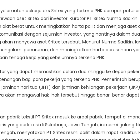
nyelamatan pekerja eks Sritex yang terkena PHK dampak putusa
waan aset Sritex dari investor. Kurator PT Sritex Nurma Sadikin
lat berat untuk meningkatkan harta pailit dan menjaga aset 
n komunikasi dengan sejumlah investor, yang nantinya dalam dua
kan menyewa aset Sritex tersebut. Menurut Nurma Sadikin, l
ak mengalami penurunan, dan meningkatkan harta perusahaan ya
erapan tenaga kerja yang sebelumnya terkena PHK.
rator yang dapat memastikan dalam dua minggu ke depan peker
ketenangan bagi para pekerja yang terkena PHK. Pemerintah ber
 jaminan hari tua (JHT) dan jaminan kehilangan pekerjaan (JKP)
nya akan mengawal hak-hak tersebut hingga benar-benar dapat
an pabrik tekstil PT Sritex masuk ke areal pabrik, tempat di man
s yang berlokasi di Sukoharjo, Jawa Tengah, ini resmi gulung ti
ah, menyatakan PT Sritex resmi pailit dalam rapat kreditur. Kr