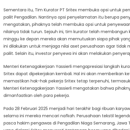
Sementara itu, Tim Kurator PT Sritex membuka opsi untuk pe
pailit Pengadilan. Nantinya opsi penyelamatan itu berupa penye
mengatakan, pihaknya telah membuka opsi untuk penyewaan a
nilainya tidak turun. Sejauh ini, tim kurator telah membangu
minggu ke depan mereka akan memutuskan siapa pihak yang a
ini dilakukan untuk menjaga nilai aset perusahaan agar tid
pailit. Selain itu, investor penyewa ini akan melakukan peny
Menteri Ketenagakerjaan Yassierli mengapresiasi langkah ku
Sritex dapat dipekerjakan kembali. Hal ini akan memberikan 
memastikan hak-hak pekerja Sritex tetap terpenuhi, termasuk
Menteri Ketenagakerjaan Yassierli mengatakan bahwa pihak
dimanfaatkan oleh para pekerja.
Pada 28 Februari 2025 menjadi hari terakhir bagi ribuan karyaw
selama ini mereka mencari nafkah. Perusahaan tekstil legendari
pasca hakim pengawas di Pengadilan Niaga Semarang, Jawa Teng