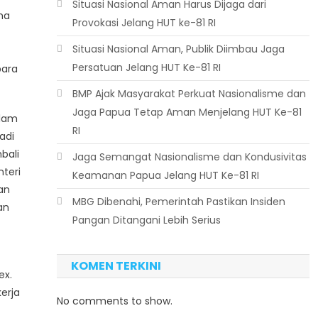
Situasi Nasional Aman Harus Dijaga dari
ma
Provokasi Jelang HUT ke-81 RI
Situasi Nasional Aman, Publik Diimbau Jaga
Persatuan Jelang HUT Ke-81 RI
para
BMP Ajak Masyarakat Perkuat Nasionalisme dan
Jaga Papua Tetap Aman Menjelang HUT Ke-81
alam
RI
adi
bali
Jaga Semangat Nasionalisme dan Kondusivitas
teri
Keamanan Papua Jelang HUT Ke-81 RI
an
MBG Dibenahi, Pemerintah Pastikan Insiden
an
Pangan Ditangani Lebih Serius
KOMEN TERKINI
ex.
erja
No comments to show.