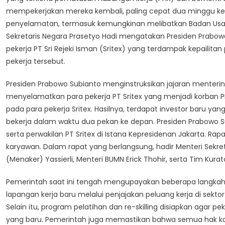
Pek
mempekerjakan mereka kembali, paling cepat dua minggu 
Dar
penyelamatan, termasuk kemungkinan melibatkan Badan Usaha
Bad
PHK
Sekretaris Negara Prasetyo Hadi mengatakan Presiden Prabo
pekerja PT Sri Rejeki Isman (Sritex) yang terdampak kepailita
pekerja tersebut.
Presiden Prabowo Subianto menginstruksikan jajaran menterin
menyelamatkan para pekerja PT Sritex yang menjadi korban
pada para pekerja Sritex. Hasilnya, terdapat investor baru yan
bekerja dalam waktu dua pekan ke depan. Presiden Prabowo 
serta perwakilan PT Sritex di Istana Kepresidenan Jakarta.
karyawan. Dalam rapat yang berlangsung, hadir Menteri Sekre
(Menaker) Yassierli, Menteri BUMN Erick Thohir, serta Tim Kurato
Pemerintah saat ini tengah mengupayakan beberapa langkah 
lapangan kerja baru melalui penjajakan peluang kerja di sekt
Selain itu, program pelatihan dan re-skilling disiapkan agar 
yang baru. Pemerintah juga memastikan bahwa semua hak kary