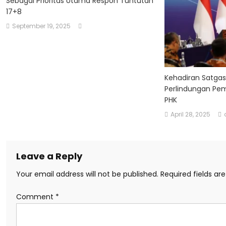
Sebagai Prioritas Utama Respon Tuntutan
17+8
September 19, 2025
Kehadiran Satgas
Perlindungan Pe
PHK
April 28, 2025
Leave a Reply
Your email address will not be published.
Required fields a
Comment
*