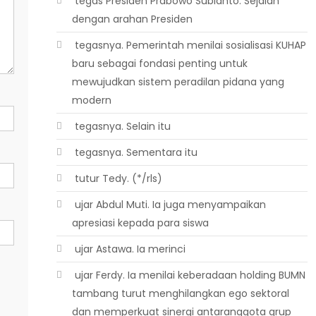
 tegas Presiden Prabowo Subianto. Sejalan
dengan arahan Presiden
 tegasnya. Pemerintah menilai sosialisasi KUHAP
baru sebagai fondasi penting untuk
mewujudkan sistem peradilan pidana yang
modern
 tegasnya. Selain itu
 tegasnya. Sementara itu
 tutur Tedy. (*/rls)
 ujar Abdul Muti. Ia juga menyampaikan
apresiasi kepada para siswa
 ujar Astawa. Ia merinci
 ujar Ferdy. Ia menilai keberadaan holding BUMN
tambang turut menghilangkan ego sektoral
dan memperkuat sinergi antaranggota grup