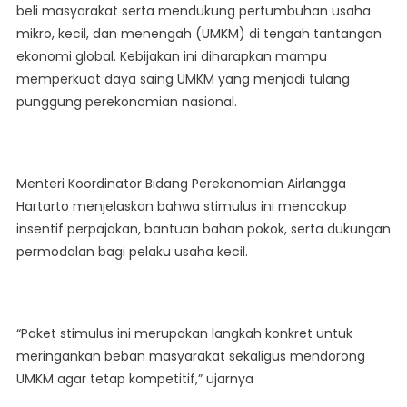
beli masyarakat serta mendukung pertumbuhan usaha
Stimulus
mikro, kecil, dan menengah (UMKM) di tengah tantangan
Ekonomi
Untuk
ekonomi global. Kebijakan ini diharapkan mampu
Dukung
memperkuat daya saing UMKM yang menjadi tulang
Daya
punggung perekonomian nasional.
Saing
UMKM
Menteri Koordinator Bidang Perekonomian Airlangga
Hartarto menjelaskan bahwa stimulus ini mencakup
insentif perpajakan, bantuan bahan pokok, serta dukungan
permodalan bagi pelaku usaha kecil.
“Paket stimulus ini merupakan langkah konkret untuk
meringankan beban masyarakat sekaligus mendorong
UMKM agar tetap kompetitif,” ujarnya