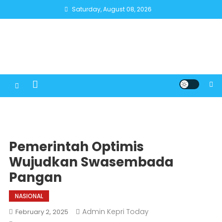
Skip
Saturday, August 08, 2026
to
content
Pemerintah Optimis
Wujudkan Swasembada
Pangan
NASIONAL
Admin Kepri Today
February 2, 2025