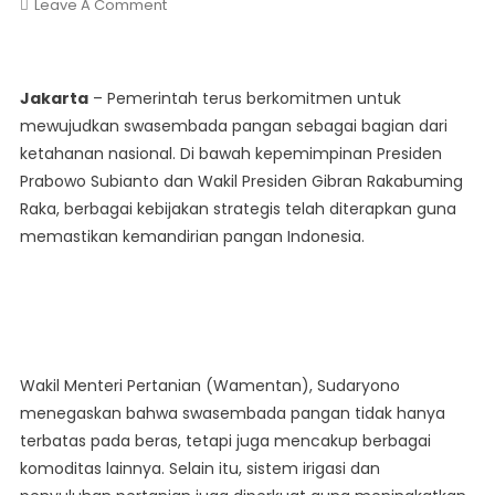
On
Leave A Comment
Pemerintah
Optimis
Wujudkan
Jakarta
– Pemerintah terus berkomitmen untuk
Swasembada
mewujudkan swasembada pangan sebagai bagian dari
Pangan
ketahanan nasional. Di bawah kepemimpinan Presiden
Prabowo Subianto dan Wakil Presiden Gibran Rakabuming
Raka, berbagai kebijakan strategis telah diterapkan guna
memastikan kemandirian pangan Indonesia.
Wakil Menteri Pertanian (Wamentan), Sudaryono
menegaskan bahwa swasembada pangan tidak hanya
terbatas pada beras, tetapi juga mencakup berbagai
komoditas lainnya. Selain itu, sistem irigasi dan