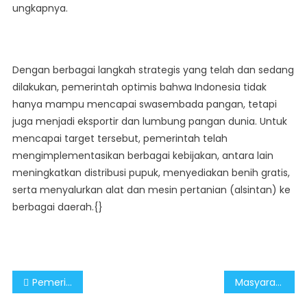
ungkapnya.
Dengan berbagai langkah strategis yang telah dan sedang
dilakukan, pemerintah optimis bahwa Indonesia tidak
hanya mampu mencapai swasembada pangan, tetapi
juga menjadi eksportir dan lumbung pangan dunia. Untuk
mencapai target tersebut, pemerintah telah
mengimplementasikan berbagai kebijakan, antara lain
meningkatkan distribusi pupuk, menyediakan benih gratis,
serta menyalurkan alat dan mesin pertanian (alsintan) ke
berbagai daerah.{}
Post
Pemerintah Lakukan Sejumlah Langkah Strategis Wujudkan Swasembada Pangan
Masyarakat Perlu Aktif Cegah Radikalisme Untuk Wujudkan Indonesia Emas