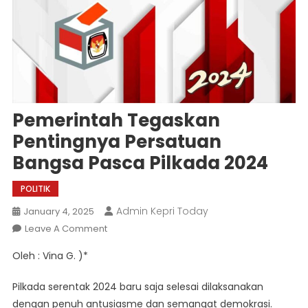
Pemerintah Tegaskan
Pentingnya Persatuan
Bangsa Pasca Pilkada 2024
POLITIK
Admin Kepri Today
January 4, 2025
On
Leave A Comment
Pemerintah
Oleh : Vina G. )*
Tegaskan
Pentingnya
Pilkada serentak 2024 baru saja selesai dilaksanakan
Persatuan
dengan penuh antusiasme dan semangat demokrasi.
Bangsa