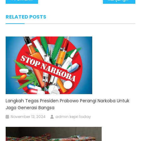
navigation
RELATED POSTS
Langkah Tegas Presiden Prabowo Perangi Narkoba Untuk
Jaga Generasi Bangsa
November 13, 2024
admin kepri today