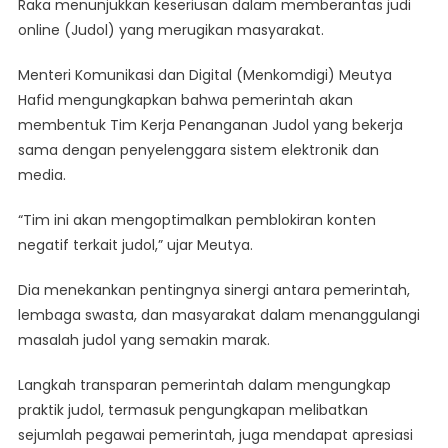
Raka menunjukkan keseriusan dalam memberantas judi
Dan
online (Judol) yang merugikan masyarakat.
Wakil
Presiden
Menteri Komunikasi dan Digital (Menkomdigi) Meutya
Gibran
Serius
Hafid mengungkapkan bahwa pemerintah akan
Perangi
membentuk Tim Kerja Penanganan Judol yang bekerja
Judi
sama dengan penyelenggara sistem elektronik dan
Online
media.
“Tim ini akan mengoptimalkan pemblokiran konten
negatif terkait judol,” ujar Meutya.
Dia menekankan pentingnya sinergi antara pemerintah,
lembaga swasta, dan masyarakat dalam menanggulangi
masalah judol yang semakin marak.
Langkah transparan pemerintah dalam mengungkap
praktik judol, termasuk pengungkapan melibatkan
sejumlah pegawai pemerintah, juga mendapat apresiasi