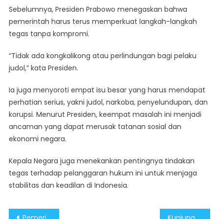
Sebelumnya, Presiden Prabowo menegaskan bahwa
pemerintah harus terus memperkuat langkah-langkah
tegas tanpa kompromi.
“Tidak ada kongkalikong atau perlindungan bagi pelaku
judol,” kata Presiden.
Ia juga menyoroti empat isu besar yang harus mendapat
perhatian serius, yakni judol, narkoba, penyelundupan, dan
korupsi. Menurut Presiden, keempat masalah ini menjadi
ancaman yang dapat merusak tatanan sosial dan
ekonomi negara.
Kepala Negara juga menekankan pentingnya tindakan
tegas terhadap pelanggaran hukum ini untuk menjaga
stabilitas dan keadilan di Indonesia.
Post
Pemerintahan Presiden Prabowo dan Wakil Presiden Gibran Serius Perangi Judi Online
Kunjungan Presiden Prabowo ke Tiongkok Perkuat Diplomasi dan Wujudkan Program Prioritas Indonesia