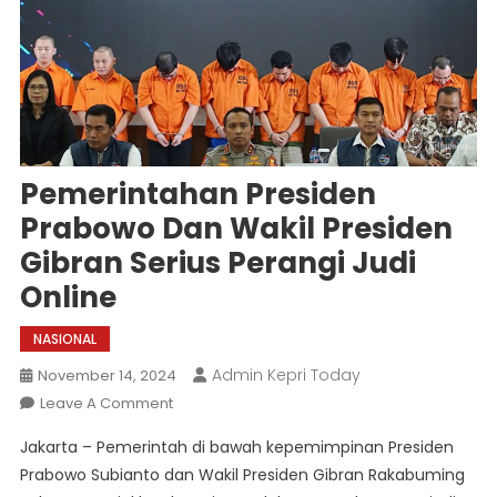
Pemerintahan Presiden
Prabowo Dan Wakil Presiden
Gibran Serius Perangi Judi
Online
NASIONAL
Admin Kepri Today
November 14, 2024
On
Leave A Comment
Pemerintahan
Jakarta – Pemerintah di bawah kepemimpinan Presiden
Presiden
Prabowo Subianto dan Wakil Presiden Gibran Rakabuming
Prabowo