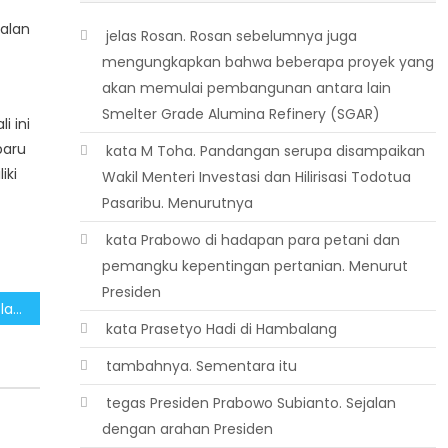
jalan
 jelas Rosan. Rosan sebelumnya juga
mengungkapkan bahwa beberapa proyek yang
akan memulai pembangunan antara lain
Smelter Grade Alumina Refinery (SGAR)
i ini
baru
 kata M Toha. Pandangan serupa disampaikan
iki
Wakil Menteri Investasi dan Hilirisasi Todotua
Pasaribu. Menurutnya
 kata Prabowo di hadapan para petani dan
pemangku kepentingan pertanian. Menurut
Presiden
Pemerintah Menjamin Kelancaran Momen Libur Tahun Baru 2025
 kata Prasetyo Hadi di Hambalang
 tambahnya. Sementara itu
 tegas Presiden Prabowo Subianto. Sejalan
dengan arahan Presiden