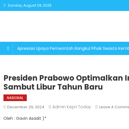
Skip
Sunday, August 09, 2026
to
content
Apresiasi Upaya Pemerintah Rangkul Pihak Swasta K
Presiden Prabowo Optimalkan I
Sambut Libur Tahun Baru
NASIONAL
Admin Kepri Today
December 29, 2024
Leave A Comme
Oleh : Gavin Asadit )*