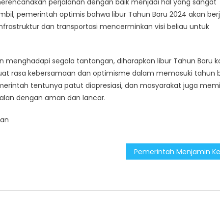
 merencanakan perjalanan dengan baik menjadi hal yang sangat
mbil, pemerintah optimis bahwa libur Tahun Baru 2024 akan ber
rastruktur dan transportasi mencerminkan visi beliau untuk
apan menghadapi segala tantangan, diharapkan libur Tahun Baru kal
uat rasa kebersamaan dan optimisme dalam memasuki tahun 
emerintah tentunya patut diapresiasi, dan masyarakat juga memil
jalan dengan aman dan lancar.
tan