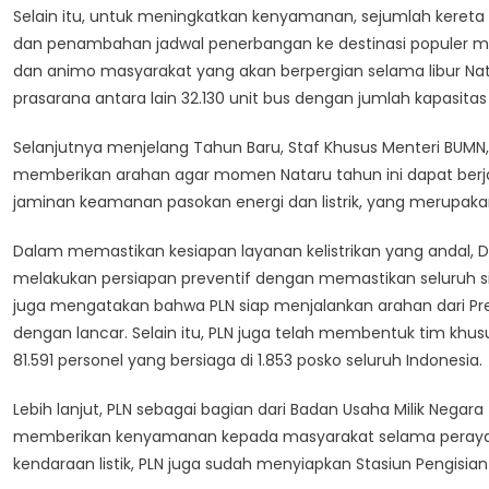
Selain itu, untuk meningkatkan kenyamanan, sejumlah kereta ap
dan penambahan jadwal penerbangan ke destinasi populer m
dan animo masyarakat yang akan berpergian selama libur Na
prasarana antara lain 32.130 unit bus dengan jumlah kapasitas
Selanjutnya menjelang Tahun Baru, Staf Khusus Menteri BUMN
memberikan arahan agar momen Nataru tahun ini dapat berj
jaminan keamanan pasokan energi dan listrik, yang merupakan
Dalam memastikan kesiapan layanan kelistrikan yang andal,
melakukan persiapan preventif dengan memastikan seluruh sist
juga mengatakan bahwa PLN siap menjalankan arahan dari Pre
dengan lancar. Selain itu, PLN juga telah membentuk tim khu
81.591 personel yang bersiaga di 1.853 posko seluruh Indonesia.
Lebih lanjut, PLN sebagai bagian dari Badan Usaha Milik Neg
memberikan kenyamanan kepada masyarakat selama perayaan
kendaraan listik, PLN juga sudah menyiapkan Stasiun Pengisian