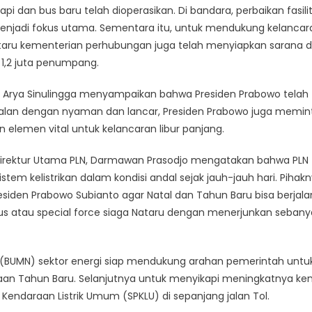
i dan bus baru telah dioperasikan. Di bandara, perbaikan fasili
enjadi fokus utama. Sementara itu, untuk mendukung kelancar
taru kementerian perhubungan juga telah menyiapkan sarana 
 1,2 juta penumpang.
, Arya Sinulingga menyampaikan bahwa Presiden Prabowo telah
alan dengan nyaman dan lancar, Presiden Prabowo juga memin
 elemen vital untuk kelancaran libur panjang.
 Direktur Utama PLN, Darmawan Prasodjo mengatakan bahwa PLN 
em kelistrikan dalam kondisi andal sejak jauh-jauh hari. Pihak
siden Prabowo Subianto agar Natal dan Tahun Baru bisa berjala
sus atau special force siaga Nataru dengan menerjunkan sebany
ara (BUMN) sektor energi siap mendukung arahan pemerintah untu
 Tahun Baru. Selanjutnya untuk menyikapi meningkatnya ken
 Kendaraan Listrik Umum (SPKLU) di sepanjang jalan Tol.