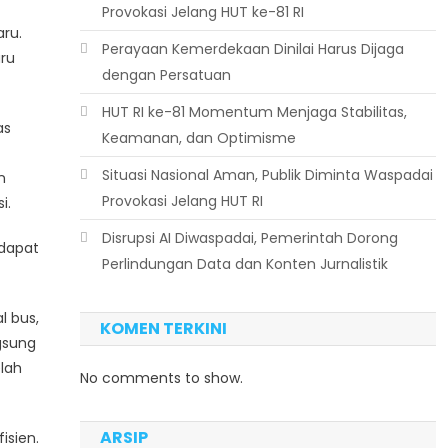
Provokasi Jelang HUT ke-81 RI
ru.
Perayaan Kemerdekaan Dinilai Harus Dijaga
aru
dengan Persatuan
HUT RI ke-81 Momentum Menjaga Stabilitas,
as
Keamanan, dan Optimisme
Situasi Nasional Aman, Publik Diminta Waspadai
n
Provokasi Jelang HUT RI
i.
Disrupsi AI Diwaspadai, Pemerintah Dorong
 dapat
Perlindungan Data dan Konten Jurnalistik
l bus,
KOMEN TERKINI
gsung
elah
No comments to show.
ARSIP
isien.