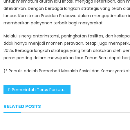
untuk mematuhi aturan lalu lintas, menjaga ketertiban, dan
ditekankan. Dengan berbagai langkah strategis yang telah dia
lancar. Komitmen Presiden Prabowo dalam mengoptimalkan inf
memberikan pelayanan terbaik bagi masyarakat.
Melalui sinergi antarinstansi, peningkatan fasilitas, dan kesi
tidak hanya menjadi momen perayaan, tetapi juga memperk
2025. Berbagai langkah strategis yang telah dilakukan oleh p
peran penting dalam mewujudkan libur Tahun Baru dapat ber
)* Penulis adalah Pemerhati Masalah Sosial dan Kemasyaraka
Post
Pemerintah Terus Perkuat UMKM sebagai Penopang Perekonomian Nasional
navigation
RELATED POSTS