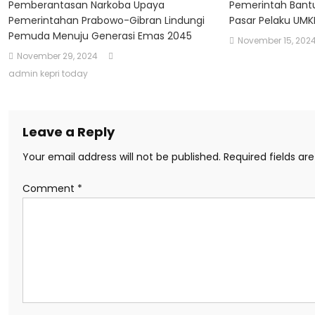
Pemberantasan Narkoba Upaya
Pemerintah Bant
Pemerintahan Prabowo-Gibran Lindungi
Pasar Pelaku UM
Pemuda Menuju Generasi Emas 2045
November 15, 202
November 29, 2024
admin kepri today
Leave a Reply
Your email address will not be published.
Required fields a
Comment
*