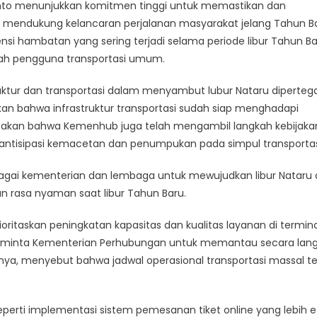
nto menunjukkan komitmen tinggi untuk memastikan dan
Infrastruktur
i mendukung kelancaran perjalanan masyarakat jelang Tahun Ba
Dan
nsi hambatan yang sering terjadi selama periode libur Tahun B
Transportasi
lah pengguna transportasi umum.
Guna
Sambut
ktur dan transportasi dalam menyambut lubur Nataru diperteg
Libur
n bahwa infrastruktur transportasi sudah siap menghadapi
Tahun
Baru
yatakan bahwa Kemenhub juga telah mengambil langkah kebijaka
antisipasi kemacetan dan penumpukan pada simpul transportas
bagai kementerian dan lembaga untuk mewujudkan libur Nataru
 rasa nyaman saat libur Tahun Baru.
ritaskan peningkatan kapasitas dan kualitas layanan di termina
 meminta Kementerian Perhubungan untuk memantau secara lan
nnya, menyebut bahwa jadwal operasional transportasi massal t
seperti implementasi sistem pemesanan tiket online yang lebih ef