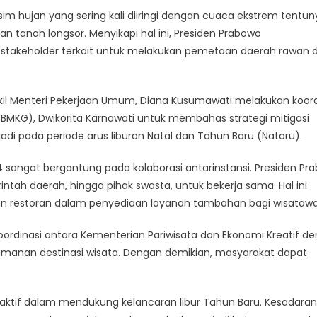
m hujan yang sering kali diiringi dengan cuaca ekstrem tentun
 tanah longsor. Menyikapi hal ini, Presiden Prabowo
 stakeholder terkait untuk melakukan pemetaan daerah rawan 
il Menteri Pekerjaan Umum, Diana Kusumawati melakukan koord
 (BMKG), Dwikorita Karnawati untuk membahas strategi mitigasi
i pada periode arus liburan Natal dan Tahun Baru (Nataru).
 sangat bergantung pada kolaborasi antarinstansi. Presiden Pr
tah daerah, hingga pihak swasta, untuk bekerja sama. Hal ini
dan restoran dalam penyediaan layanan tambahan bagi wisataw
koordinasi antara Kementerian Pariwisata dan Ekonomi Kreatif d
amanan destinasi wisata. Dengan demikian, masyarakat dapat
aktif dalam mendukung kelancaran libur Tahun Baru. Kesadaran