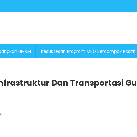
embangkan UMKM
Kesuksesan Program MBG Berdampak Positif
nfrastruktur Dan Transportasi G
On
nt
Presiden
Prabowo
Optimalkan