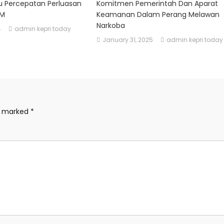
u Percepatan Perluasan
Komitmen Pemerintah Dan Aparat
KM
Keamanan Dalam Perang Melawan
Narkoba
4
admin kepri today
January 31, 2025
admin kepri today
re marked
*