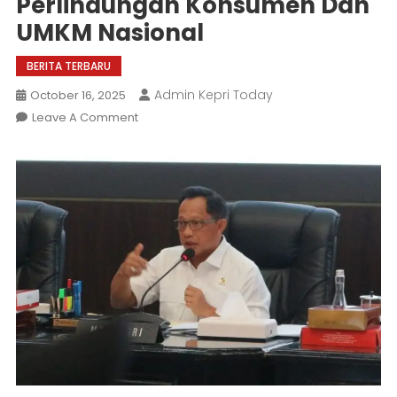
Perlindungan Konsumen Dan
UMKM Nasional
BERITA TERBARU
Admin Kepri Today
October 16, 2025
On
Leave A Comment
Setahun
Prabowo-
Gibran,
Sertifikasi
Halal
Jadi
Pilar
Perlindungan
Konsumen
Dan
UMKM
Nasional