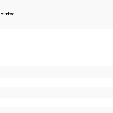
re marked
*