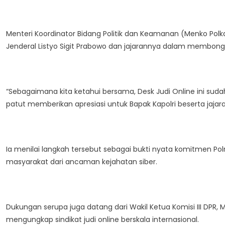
Menteri Koordinator Bidang Politik dan Keamanan (Menko Polk
Jenderal Listyo Sigit Prabowo dan jajarannya dalam membongkar
“Sebagaimana kita ketahui bersama, Desk Judi Online ini sud
patut memberikan apresiasi untuk Bapak Kapolri beserta jajar
Ia menilai langkah tersebut sebagai bukti nyata komitmen Pol
masyarakat dari ancaman kejahatan siber.
Dukungan serupa juga datang dari Wakil Ketua Komisi III DPR,
mengungkap sindikat judi online berskala internasional.