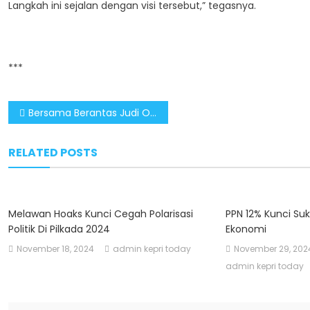
Langkah ini sejalan dengan visi tersebut,” tegasnya.
***
Post
Bersama Berantas Judi Online, Pemerintah Rangkul Berbagai Pihak Tingkatkan Pengawasan Konten Digital
navigation
RELATED POSTS
Melawan Hoaks Kunci Cegah Polarisasi
PPN 12% Kunci S
Politik Di Pilkada 2024
Ekonomi
November 18, 2024
admin kepri today
November 29, 202
admin kepri today