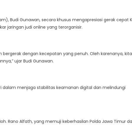
Judi
Online
Banjir
am), Budi Gunawan, secara khusus mengapresiasi gerak cepat K
Pujian
 jaringan judi online yang terorganisir.
ah bergerak dengan kecepatan yang penuh. Oleh karenanya, kita
annya,” ujar Budi Gunawan.
ri dalam menjaga stabilitas keamanan digital dan melindungi
 Moh. Rano Alfath, yang memuji keberhasilan Polda Jawa Timur d