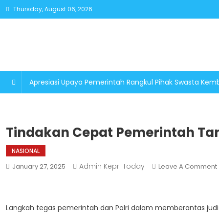
Skip
Thursday, August 06, 2026
to
content
Apresiasi Upaya Pemerintah Rangkul Pihak Swasta K
Tindakan Cepat Pemerintah Tang
NASIONAL
Admin Kepri Today
January 27, 2025
Leave A Comment
Langkah tegas pemerintah dan Polri dalam memberantas judi o