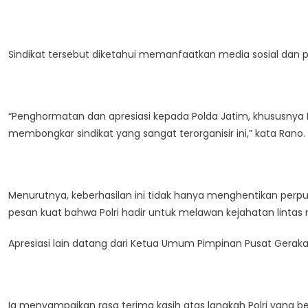
Sindikat tersebut diketahui memanfaatkan media sosial dan pe
“Penghormatan dan apresiasi kepada Polda Jatim, khususnya Di
membongkar sindikat yang sangat terorganisir ini,” kata Rano.
Menurutnya, keberhasilan ini tidak hanya menghentikan perp
pesan kuat bahwa Polri hadir untuk melawan kejahatan lintas
Apresiasi lain datang dari Ketua Umum Pimpinan Pusat Geraka
Ia menyampaikan rasa terima kasih atas langkah Polri yang b