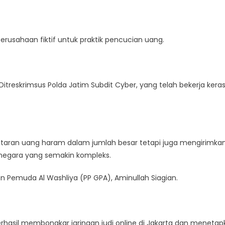
rusahaan fiktif untuk praktik pencucian uang.
treskrimsus Polda Jatim Subdit Cyber, yang telah bekerja kera
utaran uang haram dalam jumlah besar tetapi juga mengirimka
 negara yang semakin kompleks.
n Pemuda Al Washliya (PP GPA), Aminullah Siagian.
erhasil membongkar jaringan judi online di Jakarta dan menetap