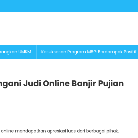
embangkan UMKM
Kesuksesan Program MBG Berdampak Positif
ani Judi Online Banjir Pujian
On
Tindakan
Cepat
Pemerintah
nline mendapatkan apresiasi luas dari berbagai pihak.
Tangani