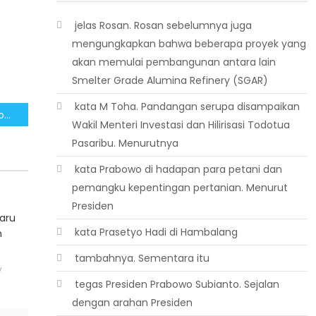
 jelas Rosan. Rosan sebelumnya juga
mengungkapkan bahwa beberapa proyek yang
akan memulai pembangunan antara lain
Smelter Grade Alumina Refinery (SGAR)
 kata M Toha. Pandangan serupa disampaikan
Kunjungan Presiden Prabowo ke India Hasilkan Berbagai Kesepakatan Strategis
Wakil Menteri Investasi dan Hilirisasi Todotua
Pasaribu. Menurutnya
 kata Prabowo di hadapan para petani dan
pemangku kepentingan pertanian. Menurut
Presiden
Baru
 kata Prasetyo Hadi di Hambalang
n
 tambahnya. Sementara itu
y
 tegas Presiden Prabowo Subianto. Sejalan
dengan arahan Presiden