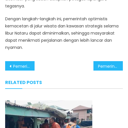
tegasnya.
Dengan langkah-langkah ini, pemerintah optimistis
kemacetan di jalur wisata dan kawasan strategis selama
libur Nataru dapat diminimalkan, sehingga masyarakat
dapat menikmati perjalanan dengan lebih lancar dan
nyaman.
Post
Pemerintah Tegaskan Pasokan Listrik Stabil Saat Libur Tahun Baru
Pemerintahan Prabowo-Gibran Pastikan Persiapan Tahun Baru 2025 Matang dan Optimal
navigation
RELATED POSTS