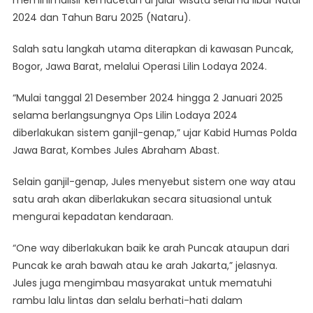
Kemacetan
2024 dan Tahun Baru 2025 (Nataru).
Di
Jalur
Salah satu langkah utama diterapkan di kawasan Puncak,
Wisata
Saat
Bogor, Jawa Barat, melalui Operasi Lilin Lodaya 2024.
Libur
“Mulai tanggal 21 Desember 2024 hingga 2 Januari 2025
Tahun
Baru
selama berlangsungnya Ops Lilin Lodaya 2024
2025
diberlakukan sistem ganjil-genap,” ujar Kabid Humas Polda
Jawa Barat, Kombes Jules Abraham Abast.
Selain ganjil-genap, Jules menyebut sistem one way atau
satu arah akan diberlakukan secara situasional untuk
mengurai kepadatan kendaraan.
“One way diberlakukan baik ke arah Puncak ataupun dari
Puncak ke arah bawah atau ke arah Jakarta,” jelasnya.
Jules juga mengimbau masyarakat untuk mematuhi
rambu lalu lintas dan selalu berhati-hati dalam