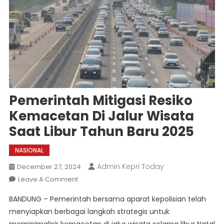
Pemerintah Mitigasi Resiko
Kemacetan Di Jalur Wisata
Saat Libur Tahun Baru 2025
NASIONAL
Admin Kepri Today
December 27, 2024
On
Leave A Comment
Pemerintah
BANDUNG – Pemerintah bersama aparat kepolisian telah
Mitigasi
menyiapkan berbagai langkah strategis untuk
Resiko
meminimalisir kemacetan di jalur wisata selama libur Natal