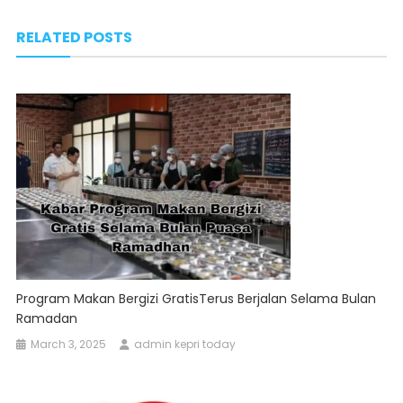
navigation
RELATED POSTS
Program Makan Bergizi GratisTerus Berjalan Selama Bulan
Ramadan
March 3, 2025
admin kepri today