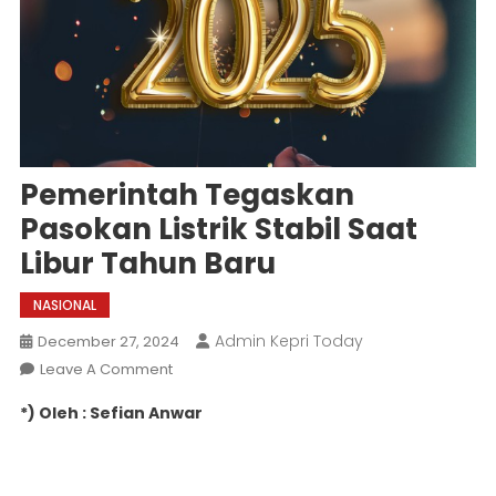
Pemerintah Tegaskan
Pasokan Listrik Stabil Saat
Libur Tahun Baru
NASIONAL
Admin Kepri Today
December 27, 2024
On
Leave A Comment
Pemerintah
*) Oleh : Sefian Anwar
Tegaskan
Pasokan
Listrik
Stabil