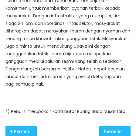
selama libur Natal dan Tahun Baru menunjukkan
komitmen untuk memberikan layanan terbaik kepada
masyarakat. Dengan infrastruktur yang mumpuni, tim
siaga 24 jam, dan koordinasi lintas sektor, masyarakat
diharapkan dapat merayakan liburan dengan nyaman dan
tenang tanpa khawatir akan gangguan listrik. Masyarakat
juga diminta untuk mendukung upaya ini dengan
menggunakan listrik secara bijak dan melaporkan
gangguan melalui saluran resmi yang telah disediakan.
Dengan langkah bersama ini, libur Nataru dapat berjalan
lancar dan menjadi momen yang penuh kebahagiaan
bagi semua pihak.
*) Penulis merupakan kontributor Ruang Baca Nusantara
Post
Pemerintah Pastikan Sistem Transportasi Siap Hadapi Libur Tahun Baru 2025
Pemerintah Mitigasi Resiko Kemacetan di Jalur Wisata Saat Libur Tahun Baru 2025