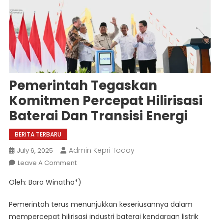
Pemerintah Tegaskan
Komitmen Percepat Hilirisasi
Baterai Dan Transisi Energi
BERITA TERBARU
Admin Kepri Today
July 6, 2025
On
Leave A Comment
Pemerintah
Oleh: Bara Winatha*)
Tegaskan
Komitmen
Pemerintah terus menunjukkan keseriusannya dalam
Percepat
mempercepat hilirisasi industri baterai kendaraan listrik
Hilirisasi