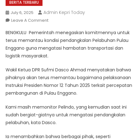
BERITA TERBARU
Admin Kepri Today
July 6, 2025
On
Leave A Comment
Pemerintah
BENGKULU  Pemerintah menegaskan komitmennya untuk
Tegaskan
terus memantau kondisi pendangkalan Pelabuhan Pulau
Terus
Enggano guna mengatasi hambatan transportasi dan
Monitoring
logistik masyarakat.
Pendangkalan
Pelabuhan
Wakil Ketua DPR Sufmi Dasco Ahmad menyatakan bahwa
Pulau
Enggano
pihaknya akan terus memantau bagaimana pelaksanaan
Instruksi Presiden Nomor 12 Tahun 2025 terkait percepatan
pembangunan di Pulau Enggano.
Kami masih memonitor Pelindo, yang kemudian saat ini
sudah bergiat-giatnya untuk mengatasi pendangkalan
pelabuhan, kata Dasco.
Ia menambahkan bahwa berbagai pihak, seperti