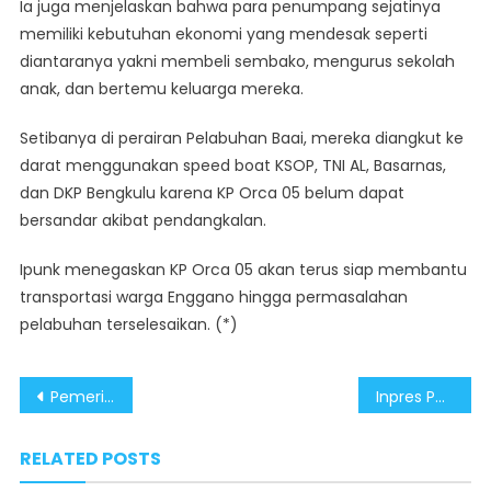
Ia juga menjelaskan bahwa para penumpang sejatinya
memiliki kebutuhan ekonomi yang mendesak seperti
diantaranya yakni membeli sembako, mengurus sekolah
anak, dan bertemu keluarga mereka.
Setibanya di perairan Pelabuhan Baai, mereka diangkut ke
darat menggunakan speed boat KSOP, TNI AL, Basarnas,
dan DKP Bengkulu karena KP Orca 05 belum dapat
bersandar akibat pendangkalan.
Ipunk menegaskan KP Orca 05 akan terus siap membantu
transportasi warga Enggano hingga permasalahan
pelabuhan terselesaikan. (*)
Post
Pemerintah Tegaskan Komitmen Percepat Hilirisasi Baterai dan Transisi Energi
Inpres Penanganan Pulau Enggano Bukti Konkret Respon Cepat Pemerintah
navigation
RELATED POSTS