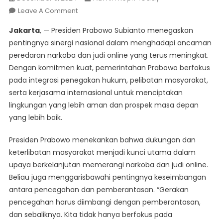
On
Leave A Comment
Pemerintahan
Jakarta
, — Presiden Prabowo Subianto menegaskan
Prabowo
pentingnya sinergi nasional dalam menghadapi ancaman
Subianto
peredaran narkoba dan judi online yang terus meningkat.
Ajak
Dengan komitmen kuat, pemerintahan Prabowo berfokus
Partisipasi
Masyarakat
pada integrasi penegakan hukum, pelibatan masyarakat,
Dalam
serta kerjasama internasional untuk menciptakan
Penanganan
lingkungan yang lebih aman dan prospek masa depan
Judi
yang lebih baik.
Online
Dan
Presiden Prabowo menekankan bahwa dukungan dan
Pemberantasan
keterlibatan masyarakat menjadi kunci utama dalam
Narkoba
upaya berkelanjutan memerangi narkoba dan judi online.
Beliau juga menggarisbawahi pentingnya keseimbangan
antara pencegahan dan pemberantasan. “Gerakan
pencegahan harus diimbangi dengan pemberantasan,
dan sebaliknya. Kita tidak hanya berfokus pada