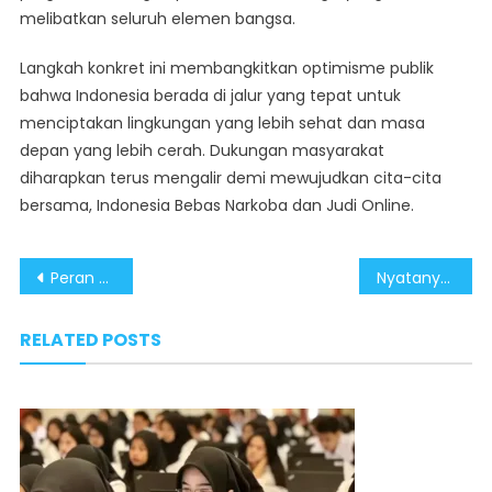
melibatkan seluruh elemen bangsa.
Langkah konkret ini membangkitkan optimisme publik
bahwa Indonesia berada di jalur yang tepat untuk
menciptakan lingkungan yang lebih sehat dan masa
depan yang lebih cerah. Dukungan masyarakat
diharapkan terus mengalir demi mewujudkan cita-cita
bersama, Indonesia Bebas Narkoba dan Judi Online.
Post
Peran Aktif Masyarakat Sebagai Jawaban Dalam Menyukseskan Program Asta Cita Pemerintahan Prabowo-Gibran
Nyatanya, Malioboro Kini Tak Lagi Sama dan Kata “Istimewa” bagi Jogja Hanya Pencitraan Semata
navigation
RELATED POSTS