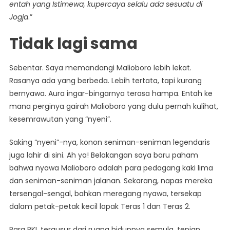
entah yang Istimewa, kupercaya selalu ada sesuatu di
Jogja
.”
Tidak lagi sama
Sebentar. Saya memandangi Malioboro lebih lekat.
Rasanya ada yang berbeda. Lebih tertata, tapi kurang
bernyawa. Aura ingar-bingarnya terasa hampa. Entah ke
mana perginya gairah Malioboro yang dulu pernah kulihat,
kesemrawutan yang “nyeni”.
Saking “nyeni”-nya, konon seniman-seniman legendaris
juga lahir di sini. Ah ya! Belakangan saya baru paham
bahwa nyawa Malioboro adalah para pedagang kaki lima
dan seniman-seniman jalanan. Sekarang, napas mereka
tersengal-sengal, bahkan meregang nyawa, tersekap
dalam petak-petak kecil lapak Teras 1 dan Teras 2.
Para PKL tergusur dari ruang hidupnya semula, tepian