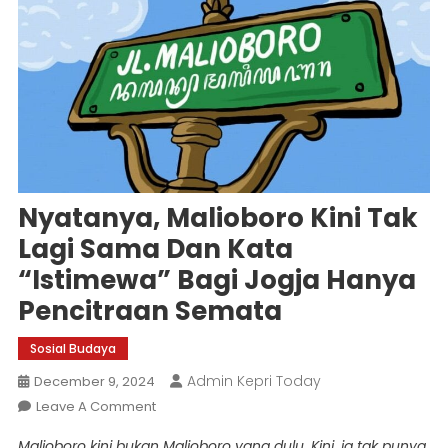
Nyatanya, Malioboro Kini Tak
Lagi Sama Dan Kata
“Istimewa” Bagi Jogja Hanya
Pencitraan Semata
Sosial Budaya
Admin Kepri Today
December 9, 2024
On
Leave A Comment
Nyatanya,
Malioboro kini bukan Malioboro yang dulu. Kini, ia tak punya