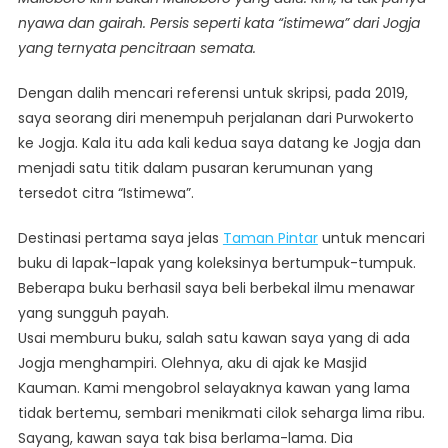
Malioboro
nyawa dan gairah. Persis seperti kata “istimewa” dari Jogja
Kini
yang ternyata pencitraan semata.
Tak
Lagi
Dengan dalih mencari referensi untuk skripsi, pada 2019,
Sama
saya seorang diri menempuh perjalanan dari Purwokerto
Dan
Kata
ke Jogja. Kala itu ada kali kedua saya datang ke Jogja dan
“Istimewa”
menjadi satu titik dalam pusaran kerumunan yang
Bagi
tersedot citra “Istimewa”.
Jogja
Hanya
Destinasi pertama saya jelas
Taman Pintar
untuk mencari
Pencitraan
buku di lapak-lapak yang koleksinya bertumpuk-tumpuk.
Semata
Beberapa buku berhasil saya beli berbekal ilmu menawar
yang sungguh payah.
Usai memburu buku, salah satu kawan saya yang di ada
Jogja menghampiri. Olehnya, aku di ajak ke Masjid
Kauman. Kami mengobrol selayaknya kawan yang lama
tidak bertemu, sembari menikmati cilok seharga lima ribu.
Sayang, kawan saya tak bisa berlama-lama. Dia