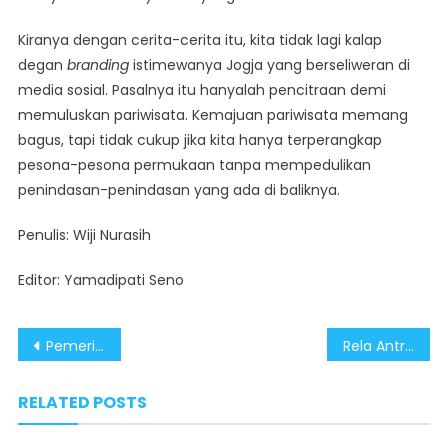
Kiranya dengan cerita-cerita itu, kita tidak lagi kalap
degan
branding
istimewanya Jogja yang berseliweran di
media sosial. Pasalnya itu hanyalah pencitraan demi
memuluskan pariwisata. Kemajuan pariwisata memang
bagus, tapi tidak cukup jika kita hanya terperangkap
pesona-pesona permukaan tanpa mempedulikan
penindasan-penindasan yang ada di baliknya.
Penulis: Wiji Nurasih
Editor: Yamadipati Seno
Post
Pemerintahan Prabowo Subianto Ajak Partisipasi Masyarakat dalam Penanganan Judi Online dan Pemberantasan Narkoba
Rela Antre Berjubel di Richeese Factory Jombang meski Dianggap FOMO, Karena Pertama dan Satu-satunya
navigation
RELATED POSTS