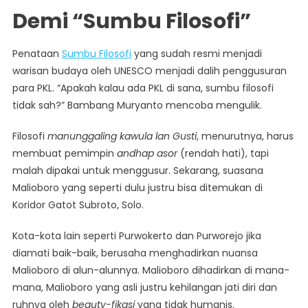
Demi “Sumbu Filosofi”
Penataan
Sumbu Filosofi
yang sudah resmi menjadi
warisan budaya oleh UNESCO menjadi dalih penggusuran
para PKL. “Apakah kalau ada PKL di sana, sumbu filosofi
tidak sah?” Bambang Muryanto mencoba mengulik.
Filosofi
manunggaling kawula lan Gusti
, menurutnya, harus
membuat pemimpin
andhap asor
(rendah hati), tapi
malah dipakai untuk menggusur. Sekarang, suasana
Malioboro yang seperti dulu justru bisa ditemukan di
Koridor Gatot Subroto, Solo.
Kota-kota lain seperti Purwokerto dan Purworejo jika
diamati baik-baik, berusaha menghadirkan nuansa
Malioboro di alun-alunnya. Malioboro dihadirkan di mana-
mana, Malioboro yang asli justru kehilangan jati diri dan
ruhnya oleh
beauty-fikasi
yang tidak humanis.