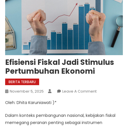
Efisiensi Fiskal Jadi Stimulus
Pertumbuhan Ekonomi
BERITA TERBARU
On
November 5, 2025
Leave A Comment
Efisiensi
Oleh: Dhita Karuniawati )*
Fiskal
Jadi
Dalam konteks pembangunan nasional, kebijakan fiskal
Stimulus
memegang peranan penting sebagai instrumen
Pertumbuhan