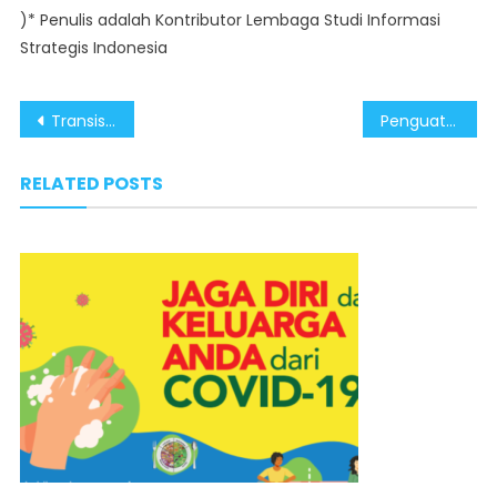
)* Penulis adalah Kontributor Lembaga Studi Informasi
Strategis Indonesia
Post
Transisi Energi Cepat Jadi Komitmen Pemerintah Wujudkan Pilar Swasembada Energi Nasional
Penguatan Pondasi Fiskal Dorong Pertumbuhan Ekonomi Nasional
navigation
RELATED POSTS