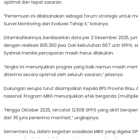
optimal dan tepat sasaran.
Sukses
Percepatan
“Pertemuan ini dilaksanakan sebagai forum strategis untuk m
Program
MBG
Survei Monitoring dan Evaluasi Tahap II,” katanya.
Ditambahkannya, berdasarkan data per 2 Desember 2025, juml
dengan realisasi 905.360 jiwa. Dari kebutuhan 667 unit SPPG, s
Syahrial menilai percepatan masih harus dilakukan.
“Angka ini menunjukkan progres yang baik namun masih m
diterima secara optimal oleh seluruh sasaran,” jelasnya.
Dukungan serupa turut disampaikan Kepala BPS Provinsi Ria
nasional. Program MBG menunjukkan efek berganda (multiplie
“Hingga Oktober 2025, tercatat 12.508 SPPG yang aktif beropera
dari 36 juta penerima manfaat,” ungkapnya.
Sementara itu, dalam kegiatan sosialisasi MBG yang digelar DPR 