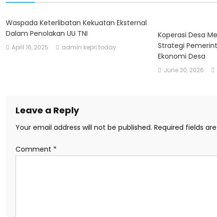
Waspada Keterlibatan Kekuatan Eksternal
Dalam Penolakan UU TNI
Koperasi Desa Me
Strategi Pemerin
April 16, 2025
admin kepri today
Ekonomi Desa
June 30, 2026
Leave a Reply
Your email address will not be published.
Required fields a
Comment
*