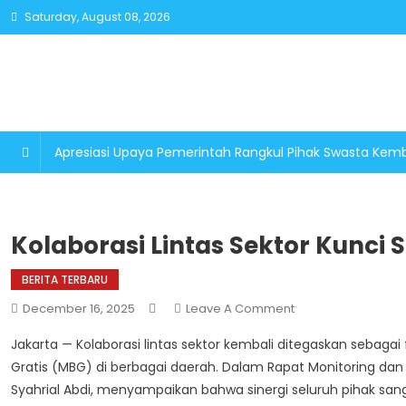
Skip
Saturday, August 08, 2026
to
content
Apresiasi Upaya Pemerintah Rangkul Pihak Swasta K
Kolaborasi Lintas Sektor Kunc
BERITA TERBARU
On
December 16, 2025
Leave A Comment
Kolaborasi
Jakarta — Kolaborasi lintas sektor kembali ditegaskan sebaga
Lintas
Gratis (MBG) di berbagai daerah. Dalam Rapat Monitoring dan Ev
Sektor
Syahrial Abdi, menyampaikan bahwa sinergi seluruh pihak sa
Kunci