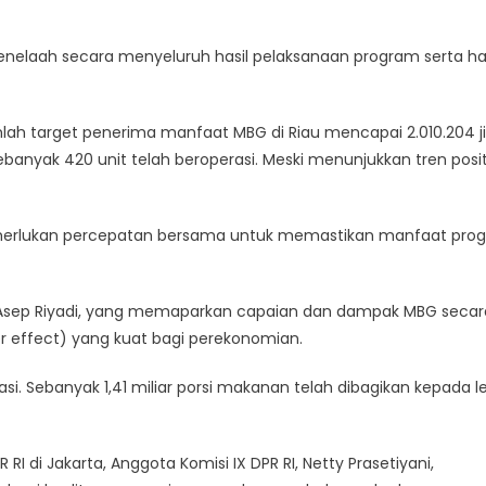
enelaah secara menyeluruh hasil pelaksanaan program serta has
ah target penerima manfaat MBG di Riau mencapai 2.010.204 j
ebanyak 420 unit telah beroperasi. Meski menunjukkan tren positi
emerlukan percepatan bersama untuk memastikan manfaat pro
u, Asep Riyadi, yang memaparkan capaian dan dampak MBG secar
r effect) yang kuat bagi perekonomian.
si. Sebanyak 1,41 miliar porsi makanan telah dibagikan kepada l
RI di Jakarta, Anggota Komisi IX DPR RI, Netty Prasetiyani,