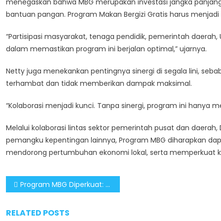
menegaskan bahwa MBG merupakan investasi jangka panjang b
bantuan pangan. Program Makan Bergizi Gratis harus menjadi
“Partisipasi masyarakat, tenaga pendidik, pemerintah daerah,
dalam memastikan program ini berjalan optimal,” ujarnya.
Netty juga menekankan pentingnya sinergi di segala lini, seba
terhambat dan tidak memberikan dampak maksimal.
“Kolaborasi menjadi kunci. Tanpa sinergi, program ini hanya 
Melalui kolaborasi lintas sektor pemerintah pusat dan daerah,
pemangku kepentingan lainnya, Program MBG diharapkan da
mendorong pertumbuhan ekonomi lokal, serta memperkuat kual
Post
Program MBG Diperkuat: BGN Koordinasi Intensif dengan Sekolah dan Rumah Sakit
navigation
RELATED POSTS