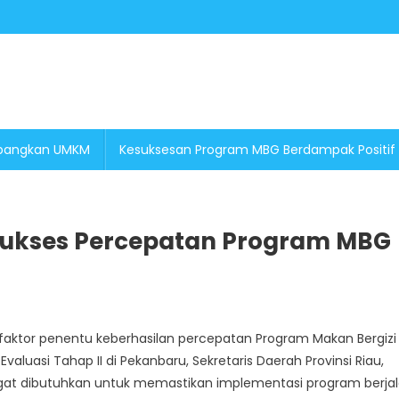
embangkan UMKM
Kesuksesan Program MBG Berdampak Positif
i Sukses Percepatan Program MBG
i faktor penentu keberhasilan percepatan Program Makan Bergizi
aluasi Tahap II di Pekanbaru, Sekretaris Daerah Provinsi Riau,
ngat dibutuhkan untuk memastikan implementasi program berja