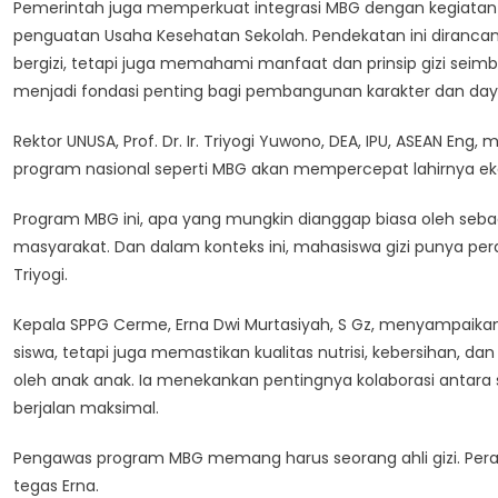
Pemerintah juga memperkuat integrasi MBG dengan kegiatan se
penguatan Usaha Kesehatan Sekolah. Pendekatan ini diran
bergizi, tetapi juga memahami manfaat dan prinsip gizi seimba
menjadi fondasi penting bagi pembangunan karakter dan day
Rektor UNUSA, Prof. Dr. Ir. Triyogi Yuwono, DEA, IPU, ASEAN E
program nasional seperti MBG akan mempercepat lahirnya ek
Program MBG ini, apa yang mungkin dianggap biasa oleh seba
masyarakat. Dan dalam konteks ini, mahasiswa gizi punya pera
Triyogi.
Kepala SPPG Cerme, Erna Dwi Murtasiyah, S Gz, menyampai
siswa, tetapi juga memastikan kualitas nutrisi, kebersihan,
oleh anak anak. Ia menekankan pentingnya kolaborasi antara
berjalan maksimal.
Pengawas program MBG memang harus seorang ahli gizi. Peran 
tegas Erna.