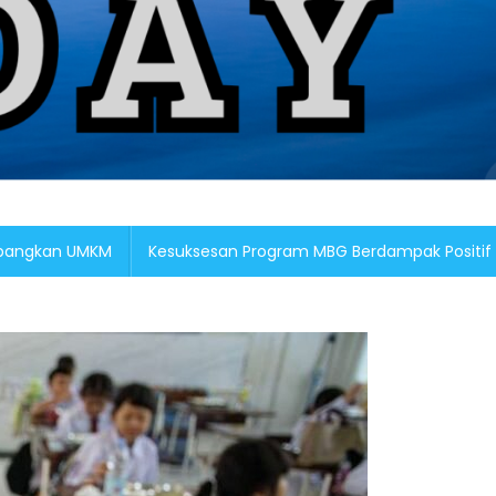
embangkan UMKM
Kesuksesan Program MBG Berdampak Positif