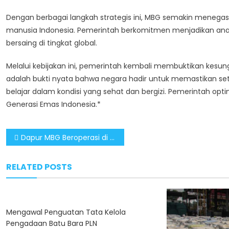
Dengan berbagai langkah strategis ini, MBG semakin meneg
manusia Indonesia. Pemerintah berkomitmen menjadikan anak 
bersaing di tingkat global.
Melalui kebijakan ini, pemerintah kembali membuktikan k
adalah bukti nyata bahwa negara hadir untuk memastikan s
belajar dalam kondisi yang sehat dan bergizi. Pemerintah opt
Generasi Emas Indonesia.*
Post
Dapur MBG Beroperasi di 38 Provinsi, Sediakan Makan Sehat untuk Puluhan Juta Anak
navigation
RELATED POSTS
Mengawal Penguatan Tata Kelola
Pengadaan Batu Bara PLN