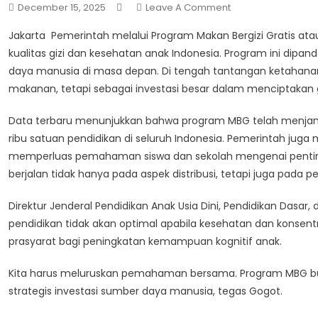
On
December 15, 2025
Leave A Comment
MBG
Jakarta  Pemerintah melalui Program Makan Bergizi Gratis
Jadi
kualitas gizi dan kesehatan anak Indonesia. Program ini dipa
Program
daya manusia di masa depan. Di tengah tantangan ketahanan
Strategis
makanan, tetapi sebagai investasi besar dalam menciptakan 
Penguatan
Gizi
Data terbaru menunjukkan bahwa program MBG telah menjangkau
Anak
Indonesia
ribu satuan pendidikan di seluruh Indonesia. Pemerintah jug
memperluas pemahaman siswa dan sekolah mengenai pentin
berjalan tidak hanya pada aspek distribusi, tetapi juga pada p
Direktur Jenderal Pendidikan Anak Usia Dini, Pendidikan Da
pendidikan tidak akan optimal apabila kesehatan dan konsent
prasyarat bagi peningkatan kemampuan kognitif anak.
Kita harus meluruskan pemahaman bersama. Program MBG buka
strategis investasi sumber daya manusia, tegas Gogot.