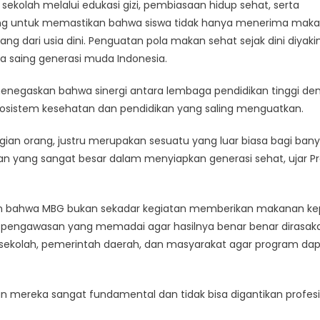
kolah melalui edukasi gizi, pembiasaan hidup sehat, serta
cang untuk memastikan bahwa siswa tidak hanya menerima mak
ng dari usia dini. Penguatan pola makan sehat sejak dini diyakin
a saing generasi muda Indonesia.
ng, menegaskan bahwa sinergi antara lembaga pendidikan tinggi d
osistem kesehatan dan pendidikan yang saling menguatkan.
gian orang, justru merupakan sesuatu yang luar biasa bagi ban
n yang sangat besar dalam menyiapkan generasi sehat, ujar Pr
kan bahwa MBG bukan sekadar kegiatan memberikan makanan k
 dan pengawasan yang memadai agar hasilnya benar benar dirasak
 sekolah, pemerintah daerah, dan masyarakat agar program da
mereka sangat fundamental dan tidak bisa digantikan profesi l