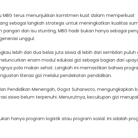
 atau MBG terus menunjukkan komitmen kuat dalam memperkuat
ndang sebagai langkah strategis untuk meningkatkan kualitas su
 pangan dan isu stunting, MBG hadir bukan hanya sebagai pen
generasi unggul.
 lebih dari dua belas juta siswa di lebih dari sembilan pulu
a meluncurkan enam modul edukasi gizi sebagai bagian dari upay
gnya pola makan sehat. Langkah ini memastikan bahwa prog
enguatan literasi gizi melalui pendekatan pendidikan.
sar, dan Pendidikan Menengah, Gogot Suharwoto, mengungkapkan 
rasi siswa belum terpenuhi. Menurutnya, kecukupan gizi merup
n hanya program logistik atau program sosial. Ini adalah pr