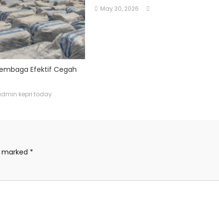
May 30, 2026
 Lembaga Efektif Cegah
admin kepri today
re marked
*