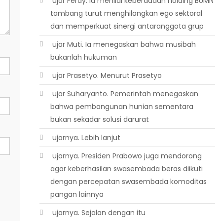
 ujar Ferdy. Ia menilai keberadaan holding BUMN
tambang turut menghilangkan ego sektoral
dan memperkuat sinergi antaranggota grup
 ujar Muti. Ia menegaskan bahwa musibah
bukanlah hukuman
 ujar Prasetyo. Menurut Prasetyo
 ujar Suharyanto. Pemerintah menegaskan
bahwa pembangunan hunian sementara
bukan sekadar solusi darurat
 ujarnya. Lebih lanjut
 ujarnya. Presiden Prabowo juga mendorong
agar keberhasilan swasembada beras diikuti
dengan percepatan swasembada komoditas
pangan lainnya
 ujarnya. Sejalan dengan itu