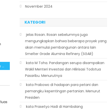
November 2024
KATEGORI
 jelas Rosan. Rosan sebelumnya juga
mengungkapkan bahwa beberapa proyek yang
n
akan memulai pembangunan antara lain
Smelter Grade Alumina Refinery (SGAR)
 kata M Toha. Pandangan serupa disampaikan
Mendorong Peran Kopdes Sebagai Basis Ekonomi Lokal Produktif
Wakil Menteri Investasi dan Hilirisasi Todotua
Pasaribu. Menurutnya
 kata Prabowo di hadapan para petani dan
pemangku kepentingan pertanian. Menurut
Presiden
rluas
 kata Prasetyo Hadi di Hambalang