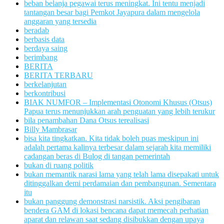
beban belanja pegawai terus meningkat. Ini tentu menjadi
tantangan besar bagi Pemkot Jayapura dalam mengelola
anggaran yang tersedia
beradab
berbasis data
berdaya saing
berimbang
BERITA
BERITA TERBARU
berkelanjutan
berkontribusi
BIAK NUMFOR – Implementasi Otonomi Khusus (Otsus)
Papua terus menunjukkan arah penguatan yang lebih terukur
bila penambahan Dana Otsus terealisasi
Billy Mambrasar
bisa kita tingkatkan. Kita tidak boleh puas meskipun ini
adalah pertama kalinya terbesar dalam sejarah kita memiliki
cadangan beras di Bulog di tangan pemerintah
bukan di ruang politik
bukan memantik narasi lama yang telah lama disepakati untuk
ditinggalkan demi perdamaian dan pembangunan. Sementara
itu
bukan panggung demonstrasi narsistik. Aksi pengibaran
bendera GAM di lokasi bencana dapat memecah perhatian
aparat dan relawan saat sedang disibukkan dengan upaya