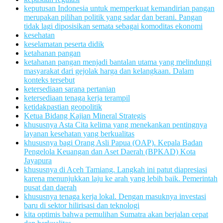
keputusan Indonesia untuk memperkuat kemandirian pangan
merupakan pilihan politik yang sadar dan berani. Pangan
tidak lagi diposisikan semata sebagai komoditas ekonomi
kesehatan
keselamatan peserta didik
ketahanan pangan
ketahanan pangan menjadi bantalan utama yang melindungi
masyarakat dari gejolak harga dan kelangkaan. Dalam
konteks tersebut
ketersediaan sarana pertanian
ketersediaan tenaga kerja terampil
ketidakpastian geopolitik
Ketua Bidang Kajian Mineral Strategis
khususnya Asta Cita kelima yang menekankan pentingnya
layanan kesehatan yang berkualitas
khususnya bagi Orang Asli Papua (OAP). Kepala Badan
Pengelola Keuangan dan Aset Daerah (BPKAD) Kota
Jayapura
khususnya di Aceh Tamiang. Langkah ini patut diapresiasi
karena menunjukkan laju ke arah yang lebih baik. Pemerintah
pusat dan daerah
khususnya tenaga kerja lokal. Dengan masuknya investasi
baru di sektor hilirisasi dan teknologi
kita optimis bahwa pemulihan Sumatra akan berjalan cepat