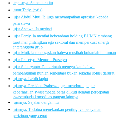
 tegasnya. Sementara itu
 tutur Tedy. (*/rls)
 ujar Abdul Muti. Ia juga menyampaikan apresiasi kepada
para siswa
 ujar Astawa. Ia merinci
 ujar Ferdy. Ia menilai keberadaan holding BUMN tambang
turut menghilangkan ego sektoral dan memperkuat sinergi
antaranggota grup
 ujar Muti. Ia menegaskan bahwa musibah bukanlah hukuman
 ujar Prasetyo. Menurut Prasetyo
 ujar Suharyanto. Pemerintah menegaskan bahwa
pembangunan hunian sementara bukan sekadar solusi darurat
 ujarnya. Lebih lanjut
 ujarnya. Presiden Prabowo juga mendorong agar
keberhasilan swasembada beras diikuti dengan percepatan
swasembada komoditas pangan lainnya
 ujarnya. Sejalan dengan itu
 ujarnya. Todotua menekankan pentingnya pelayanan
perizinan yang cepat