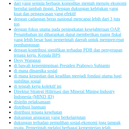
dari yang semula berbasis komoditas mentah menuju ekonomi
bernilai tambah tinggi. Dengan dukungan kebijakan yang
kuat dan pengawasan yang efektif
dengan cadangan beras nasional mencapai lebih dari 3 juta
ton
dengan fokus utama pada peningkatan kesejahteraan OAP.
Penambahan ini diharapkan dapat memberikan ruang fiskal
yang lebih besar bagi pemerintah daerah untuk mempercepat
pembangunan
dengan kontribusi signifikan terhadap PDB dan penyerapan
tenaga kerja. Kepala BPS
Desy Wanggai
di bawah kepemimpinan Presiden Prabowo Subianto
di mana dinamika sosial
di mana kepastian dan keadilan menjadi fondasi utama bagi
stabilitas sosial
di tengah kerja kolektif ini
Direktur Strategi Hilirisasi dan Mineral Mining Industry
Indonesia (MIND ID)
disiplin pelaksanaan
distribusi bantuan
distribusi tenaga kesehatan
dukungan anggaran yang berkelanjutan
dukungan terhadap pemulihan sosial-ekonomi juga tampak
nyata. Pemerintah melalui berbagai kementerian telah