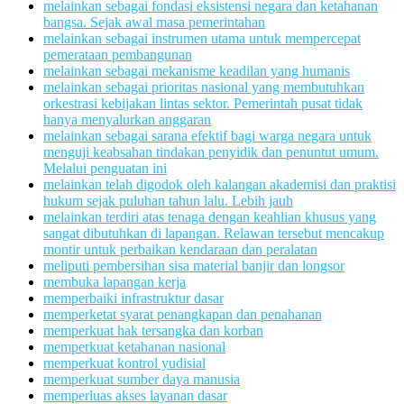
melainkan sebagai fondasi eksistensi negara dan ketahanan
bangsa. Sejak awal masa pemerintahan
melainkan sebagai instrumen utama untuk mempercepat
pemerataan pembangunan
melainkan sebagai mekanisme keadilan yang humanis
melainkan sebagai prioritas nasional yang membutuhkan
orkestrasi kebijakan lintas sektor. Pemerintah pusat tidak
hanya menyalurkan anggaran
melainkan sebagai sarana efektif bagi warga negara untuk
menguji keabsahan tindakan penyidik dan penuntut umum.
Melalui penguatan ini
melainkan telah digodok oleh kalangan akademisi dan praktisi
hukum sejak puluhan tahun lalu. Lebih jauh
melainkan terdiri atas tenaga dengan keahlian khusus yang
sangat dibutuhkan di lapangan. Relawan tersebut mencakup
montir untuk perbaikan kendaraan dan peralatan
meliputi pembersihan sisa material banjir dan longsor
membuka lapangan kerja
memperbaiki infrastruktur dasar
memperketat syarat penangkapan dan penahanan
memperkuat hak tersangka dan korban
memperkuat ketahanan nasional
memperkuat kontrol yudisial
memperkuat sumber daya manusia
memperluas akses layanan dasar