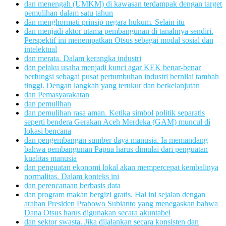
dan menengah (UMKM) di kawasan terdampak dengan target
pemulihan dalam satu tahun
dan menghormati prinsip negara hukum. Selain itu
dan menjadi aktor utama pembangunan di tanahnya sendiri.
Perspektif ini menempatkan Otsus sebagai modal sosial dan
intelektual
dan merata. Dalam kerangka industri
dan pelaku usaha menjadi kunci agar KEK benar-benar
berfungsi sebagai pusat pertumbuhan industri bernilai tambah
tinggi. Dengan langkah yang terukur dan berkelanjutan
dan Pemasyarakatan
dan pemulihan
dan pemulihan rasa aman. Ketika simbol politik separatis
seperti bendera Gerakan Aceh Merdeka (GAM) muncul di
lokasi bencana
dan pengembangan sumber daya manusia. Ia memandang
bahwa pembangunan Papua harus dimulai dari penguatan
kualitas manusia
dan penguatan ekonomi lokal akan mempercepat kembalinya
normalitas. Dalam konteks ini
dan perencanaan berbasis data
dan program makan bergizi gratis. Hal ini sejalan dengan
arahan Presiden Prabowo Subianto yang menegaskan bahwa
Dana Otsus harus digunakan secara akuntabel
dan sektor swasta. Jika dijalankan secara konsisten dan