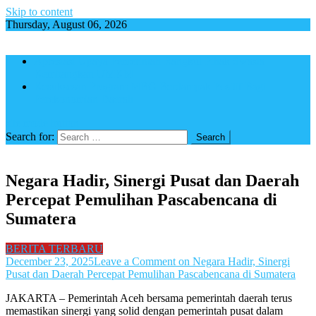
Skip to content
Thursday, August 06, 2026
Apresiasi Upaya Pemerintah Rangkul Pihak Swasta
Kembangkan UMKM
Kesuksesan Program MBG Berdampak Positif Bagi
Perekonomian Daerah
site mode button
Search for:
Negara Hadir, Sinergi Pusat dan Daerah
Percepat Pemulihan Pascabencana di
Sumatera
BERITA TERBARU
December 23, 2025
Leave a Comment
on Negara Hadir, Sinergi
Pusat dan Daerah Percepat Pemulihan Pascabencana di Sumatera
JAKARTA – Pemerintah Aceh bersama pemerintah daerah terus
memastikan sinergi yang solid dengan pemerintah pusat dalam