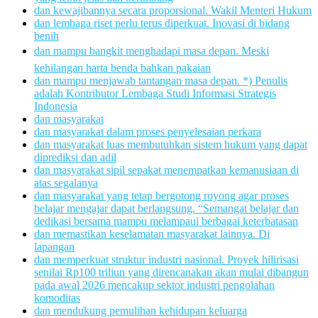
dan kewajibannya secara proporsional. Wakil Menteri Hukum
dan lembaga riset perlu terus diperkuat. Inovasi di bidang
benih
dan mampu bangkit menghadapi masa depan. Meski
kehilangan harta benda bahkan pakaian
dan mampu menjawab tantangan masa depan. *) Penulis
adalah Kontributor Lembaga Studi Informasi Strategis
Indonesia
dan masyarakat
dan masyarakat dalam proses penyelesaian perkara
dan masyarakat luas membutuhkan sistem hukum yang dapat
diprediksi dan adil
dan masyarakat sipil sepakat menempatkan kemanusiaan di
atas segalanya
dan masyarakat yang tetap bergotong royong agar proses
belajar mengajar dapat berlangsung. “Semangat belajar dan
dedikasi bersama mampu melampaui berbagai keterbatasan
dan memastikan keselamatan masyarakat lainnya. Di
lapangan
dan memperkuat struktur industri nasional. Proyek hilirisasi
senilai Rp100 triliun yang direncanakan akan mulai dibangun
pada awal 2026 mencakup sektor industri pengolahan
komoditas
dan mendukung pemulihan kehidupan keluarga