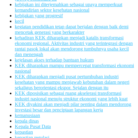
kebijakan ini diterjemahkan sebagai upaya memperkuat
kemandirian sektor kesehatan nasional
kebijakan yang progresif
kecil
kegiatan pendidikan tetap dapat berjalan dengan baik demi
mencetak generasi yang berkarakter
kehadiran KEK diharapkan menjadi katalis transformasi
ekonomi regional. Aktivitas industri yang terintegrasi dengan
rantai pasok lokal akan mendorong tumbuhnya usaha kecil
dan menengah
kejelasan akses terhadap bantuan hukum
KEK diharapkan mampu mempercepat transformasi ekonomi
nasional
KEK diharapkan menjadi pusat pertumbuhan industri
kesehatan yang mampu menjawab kebutuhan dalam negeri
sekaligus berorientasi ekspor. Sejalan dengan itu
KEK diposisikan sebagai ruang akselerasi transformasi
industri nasional menuju struktur ekonomi yang lebih kuat
KEK diyakini akan menjadi pilar penting dalam mendorong
investasi besar dan penciptaan lapangan kerja
kemanusiaan
kepala dinas
Kepala Pusat Data
kepastian
kepastian regulasi