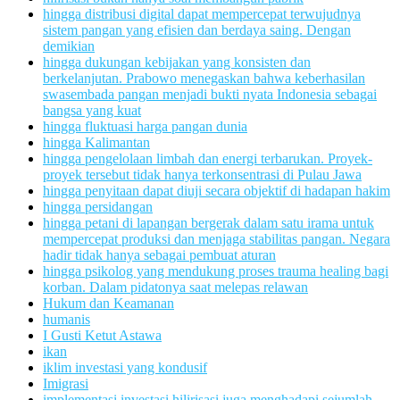
hingga distribusi digital dapat mempercepat terwujudnya
sistem pangan yang efisien dan berdaya saing. Dengan
demikian
hingga dukungan kebijakan yang konsisten dan
berkelanjutan. Prabowo menegaskan bahwa keberhasilan
swasembada pangan menjadi bukti nyata Indonesia sebagai
bangsa yang kuat
hingga fluktuasi harga pangan dunia
hingga Kalimantan
hingga pengelolaan limbah dan energi terbarukan. Proyek-
proyek tersebut tidak hanya terkonsentrasi di Pulau Jawa
hingga penyitaan dapat diuji secara objektif di hadapan hakim
hingga persidangan
hingga petani di lapangan bergerak dalam satu irama untuk
mempercepat produksi dan menjaga stabilitas pangan. Negara
hadir tidak hanya sebagai pembuat aturan
hingga psikolog yang mendukung proses trauma healing bagi
korban. Dalam pidatonya saat melepas relawan
Hukum dan Keamanan
humanis
I Gusti Ketut Astawa
ikan
iklim investasi yang kondusif
Imigrasi
implementasi investasi hilirisasi juga menghadapi sejumlah