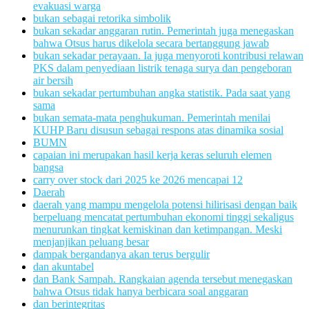
evakuasi warga
bukan sebagai retorika simbolik
bukan sekadar anggaran rutin. Pemerintah juga menegaskan
bahwa Otsus harus dikelola secara bertanggung jawab
bukan sekadar perayaan. Ia juga menyoroti kontribusi relawan
PKS dalam penyediaan listrik tenaga surya dan pengeboran
air bersih
bukan sekadar pertumbuhan angka statistik. Pada saat yang
sama
bukan semata-mata penghukuman. Pemerintah menilai
KUHP Baru disusun sebagai respons atas dinamika sosial
BUMN
capaian ini merupakan hasil kerja keras seluruh elemen
bangsa
carry over stock dari 2025 ke 2026 mencapai 12
Daerah
daerah yang mampu mengelola potensi hilirisasi dengan baik
berpeluang mencatat pertumbuhan ekonomi tinggi sekaligus
menurunkan tingkat kemiskinan dan ketimpangan. Meski
menjanjikan peluang besar
dampak bergandanya akan terus bergulir
dan akuntabel
dan Bank Sampah. Rangkaian agenda tersebut menegaskan
bahwa Otsus tidak hanya berbicara soal anggaran
dan berintegritas