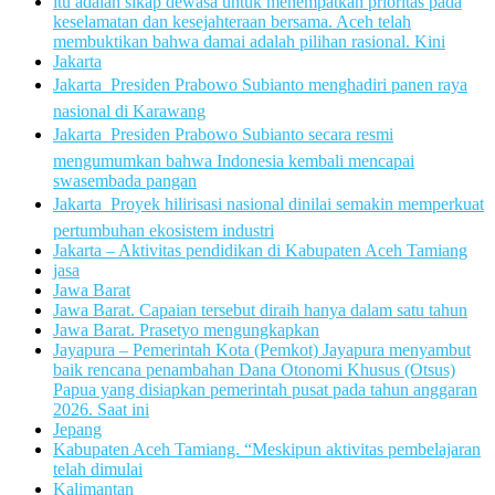
itu adalah sikap dewasa untuk menempatkan prioritas pada
keselamatan dan kesejahteraan bersama. Aceh telah
membuktikan bahwa damai adalah pilihan rasional. Kini
Jakarta
Jakarta  Presiden Prabowo Subianto menghadiri panen raya
nasional di Karawang
Jakarta  Presiden Prabowo Subianto secara resmi
mengumumkan bahwa Indonesia kembali mencapai
swasembada pangan
Jakarta  Proyek hilirisasi nasional dinilai semakin memperkuat
pertumbuhan ekosistem industri
Jakarta – Aktivitas pendidikan di Kabupaten Aceh Tamiang
jasa
Jawa Barat
Jawa Barat. Capaian tersebut diraih hanya dalam satu tahun
Jawa Barat. Prasetyo mengungkapkan
Jayapura – Pemerintah Kota (Pemkot) Jayapura menyambut
baik rencana penambahan Dana Otonomi Khusus (Otsus)
Papua yang disiapkan pemerintah pusat pada tahun anggaran
2026. Saat ini
Jepang
Kabupaten Aceh Tamiang. “Meskipun aktivitas pembelajaran
telah dimulai
Kalimantan