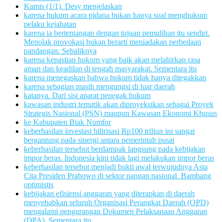
Kamis (1/1). Desy menjelaskan
karena hukum acara pidana bukan hanya soal menghukum
pelaku kejahatan
karena ia bertentangan dengan tujuan pemulihan itu sendiri.
Menolak provokasi bukan berarti meniadakan perbedaan
pandangan. Sebaliknya
karena kepastian hukum yang baik akan melahirkan rasa
aman dan keadilan di tengah masyarakat. Sementara itu
karena menegaskan bahwa hukum tidak hanya ditegakkan
karena sebagian masih mengungsi di luar daerah
katanya. Dari sisi aparat penegak hukum
kawasan industri tematik akan diproyeksikan sebagai Proyek
Strategis Nasional (PSN) maupun Kawasan Ekonomi Khusus
ke Kabupaten Biak Numfor
keberhasilan investasi hilirisasi Rp100 triliun ini sangat
bergantung pada sinergi antara pemerintah pusat
keberhasilan tersebut berdampak langsung pada kebijakan
impor beras. Indonesia kini tidak lagi melakukan impor beras
keberhasilan tersebut menjadi bukti awal terwujudnya Asta
Cita Presiden Prabowo di sektor pangan nasional. Bambang
optimistis
kebijakan efisiensi anggaran yang diterapkan di daerah
menyebabkan seluruh Organisasi Perangkat Daerah (OPD)
mengalami pengurangan Dokumen Pelaksanaan Anggaran
(DPA). Sementara itu