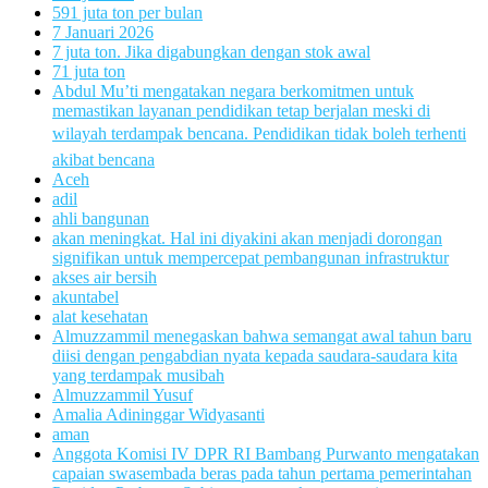
591 juta ton per bulan
7 Januari 2026
7 juta ton. Jika digabungkan dengan stok awal
71 juta ton
Abdul Mu’ti mengatakan negara berkomitmen untuk
memastikan layanan pendidikan tetap berjalan meski di
wilayah terdampak bencana. Pendidikan tidak boleh terhenti
akibat bencana
Aceh
adil
ahli bangunan
akan meningkat. Hal ini diyakini akan menjadi dorongan
signifikan untuk mempercepat pembangunan infrastruktur
akses air bersih
akuntabel
alat kesehatan
Almuzzammil menegaskan bahwa semangat awal tahun baru
diisi dengan pengabdian nyata kepada saudara-saudara kita
yang terdampak musibah
Almuzzammil Yusuf
Amalia Adininggar Widyasanti
aman
Anggota Komisi IV DPR RI Bambang Purwanto mengatakan
capaian swasembada beras pada tahun pertama pemerintahan