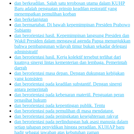
dan berkeadilan. Salah satu terobosan utama dalam KUHP
Baru adalah penguatan prinsip keadilan restoratif yang
menempatkan pemulihan korban
dan berkelanjutan
dan bermartabat. Di bawah kepemimpinan Presiden Prabowo
Subianto
dan berorientasi hasil. Kepemimpinan langsung Presiden dan
Wakil Presiden dalam mengawal agenda Papua menunjukkan
bahwa pembangunan wilayah timur bukan sekadar delegasi
administratif
dan berorientasi hasil. Kerja kolektif tersebut terlihat dari
kuatnya sinergi lintas kementerian dan lembaga. Pemerintah
daerah
dan berorientasi masa depan. Dengan dukungan kebijakan
yang konsisten
dan berorientasi pada keadilan substantif. Dengan sinergi
antara pemerintah
dan berorientasi pada kebenaran materiil. Penguatan peran
penasihat hukum
dan berorientasi pada kepentingan publik. Tentu
dan berorientasi pada pemulihan di masa mendatang.
dan berorientasi pada peningkatan kesejahteraan rakyat
dan berorientasi pada perlindungan hak asasi manusia dalam
setiap tahapan penyidikan hingga peradilan. KUHAP baru
hadir sebagai jawaban atas kebutuhan zaman