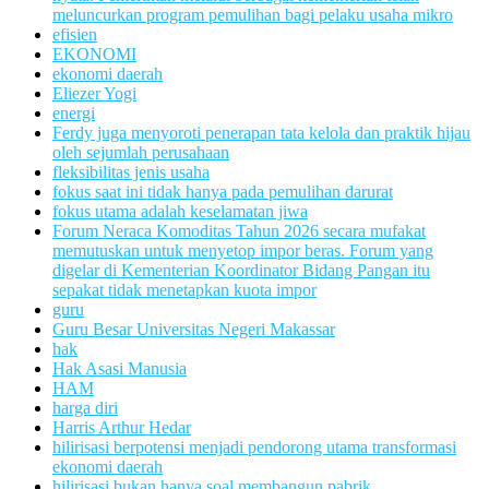
meluncurkan program pemulihan bagi pelaku usaha mikro
efisien
EKONOMI
ekonomi daerah
Eliezer Yogi
energi
Ferdy juga menyoroti penerapan tata kelola dan praktik hijau
oleh sejumlah perusahaan
fleksibilitas jenis usaha
fokus saat ini tidak hanya pada pemulihan darurat
fokus utama adalah keselamatan jiwa
Forum Neraca Komoditas Tahun 2026 secara mufakat
memutuskan untuk menyetop impor beras. Forum yang
digelar di Kementerian Koordinator Bidang Pangan itu
sepakat tidak menetapkan kuota impor
guru
Guru Besar Universitas Negeri Makassar
hak
Hak Asasi Manusia
HAM
harga diri
Harris Arthur Hedar
hilirisasi berpotensi menjadi pendorong utama transformasi
ekonomi daerah
hilirisasi bukan hanya soal membangun pabrik