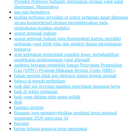
Presiden Prabowo Subianto merupakan prestasi yang patut
diapresiasi. Menurutnya
apa pun bentuknya
apabila berbagai persoalan di sektor pertanian dapat ditangani
secara komprehensif dengan menitikberatkan pada
peningkatan kualitas produksi
aparat penegak hukum
aparat penegak hukum juga diuntungkan karena memiliki
pedoman yang lebih jelas dan modern dalam menjalankan
tugasnya
arah kebijakan pemerintah semakin tegas: menghadirkan
pendekatan pembangunan yang afirmatif
audiensi bersama pengelola Satuan Pelayanan Pemenuhan
Gizi (SPPG) Program Makanan Bergizi Gratis (MBG)
bahan mentah tidak lagi diekspor dalam bentuk mentah
bahwa di tengah perbedaan
baik dari sisi investasi maupun penciptaan lapangan kerja
baik di sektor pertanian
baik yang dikirim oleh partai politik
Bali
bandara perintis
Bapanas juga memproyeksikan produksi beras nasional
sepanjang 2026 mencapai 34
bawang
beban belanja pegawai terus meningkat