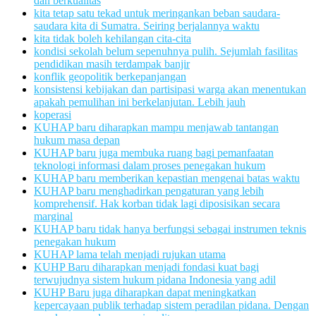
dan berkualitas
kita tetap satu tekad untuk meringankan beban saudara-
saudara kita di Sumatra. Seiring berjalannya waktu
kita tidak boleh kehilangan cita-cita
kondisi sekolah belum sepenuhnya pulih. Sejumlah fasilitas
pendidikan masih terdampak banjir
konflik geopolitik berkepanjangan
konsistensi kebijakan dan partisipasi warga akan menentukan
apakah pemulihan ini berkelanjutan. Lebih jauh
koperasi
KUHAP baru diharapkan mampu menjawab tantangan
hukum masa depan
KUHAP baru juga membuka ruang bagi pemanfaatan
teknologi informasi dalam proses penegakan hukum
KUHAP baru memberikan kepastian mengenai batas waktu
KUHAP baru menghadirkan pengaturan yang lebih
komprehensif. Hak korban tidak lagi diposisikan secara
marginal
KUHAP baru tidak hanya berfungsi sebagai instrumen teknis
penegakan hukum
KUHAP lama telah menjadi rujukan utama
KUHP Baru diharapkan menjadi fondasi kuat bagi
terwujudnya sistem hukum pidana Indonesia yang adil
KUHP Baru juga diharapkan dapat meningkatkan
kepercayaan publik terhadap sistem peradilan pidana. Dengan