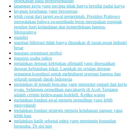
penekanan pada proporsionalitas
lapangan kerja yang tercipta tidak hanya bersifat padat karya
layanan kesehatan yang beroperasi
lebih cepat dari target awal pemerintah. Presiden Prabowo
mengatakan bahwa swasembada beras merupakan tonggak
penting bagi kedaulatan dan kemerdekaan bangsa.
Menurutnya
mandiri
manfaat hilirisasi tidak hanya dirasakan di pusat-pusat industri
besar
maupun organisasi profesi
maupun usaha mikro
melainkan dengan kebijakan afirmatif yang disesuaikan
dengan kebutuhan lokal. Langkah ini sejalan dengan
semangat konstitusi untuk melindungi segenap bangsa dan
seluruh tumpah darah Indonesia
melainkan di tengah bencana yang menuntut empati dan kerja
nyata. Sehingga pemulihan pascabanjir di Aceh Tamiang
adalah cermin kedewasaan kolektif. Ketika warga
melainkan fondasi awal menuju pemulihan yang lebih
menyeluruh
melainkan fondasi strategis menuju ketahanan pangan yang
lebih luas
melainkan hadir sebagai mitra yang menjamin kepastian
berusaha. Di sisi lain