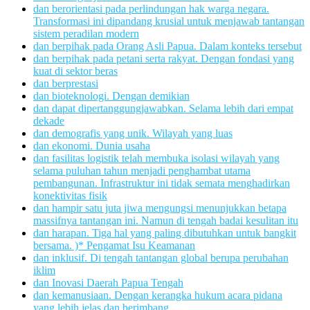
dan berorientasi pada perlindungan hak warga negara.
Transformasi ini dipandang krusial untuk menjawab tantangan
sistem peradilan modern
dan berpihak pada Orang Asli Papua. Dalam konteks tersebut
dan berpihak pada petani serta rakyat. Dengan fondasi yang
kuat di sektor beras
dan berprestasi
dan bioteknologi. Dengan demikian
dan dapat dipertanggungjawabkan. Selama lebih dari empat
dekade
dan demografis yang unik. Wilayah yang luas
dan ekonomi. Dunia usaha
dan fasilitas logistik telah membuka isolasi wilayah yang
selama puluhan tahun menjadi penghambat utama
pembangunan. Infrastruktur ini tidak semata menghadirkan
konektivitas fisik
dan hampir satu juta jiwa mengungsi menunjukkan betapa
massifnya tantangan ini. Namun di tengah badai kesulitan itu
dan harapan. Tiga hal yang paling dibutuhkan untuk bangkit
bersama. )* Pengamat Isu Keamanan
dan inklusif. Di tengah tantangan global berupa perubahan
iklim
dan Inovasi Daerah Papua Tengah
dan kemanusiaan. Dengan kerangka hukum acara pidana
yang lebih jelas dan berimbang