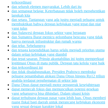
terkoordinasi
dan seluruh elemen masyarakat. Lebih dari itu
dan semangat belajar. Keterbatasan tidak boleh menghentikan
langkah kita
dan setara. Tantangan yang ada justru menjadi peluang untuk
membuktikan bahwa dengan kebijakan yang tepat dan niat
yang tulus
dan Sulawesi dengan fokus sektor yang beragam
dan Sumatera Barat memicu gelombang bencana yang tidak
hanya merusak infrastruktur dan rumah warga
dan telur. Sebelumnya
dan tenaga kependidikan harus selalu menjadi prioritas utama
dalam setiap kebijakan yang diambil
dan tepat sasaran. Prinsip akuntabilitas ini justru memperkuat
legitimasi Otsus di mata publik. Dengan tata kelola yang baik
dan terkoordinasi ini
dan tidak disalahgunakan. Presiden Prabowo membuka
peluang penambahan alokasi Dana Otsus hingga Rp12 triliun
apabila terdapat penghematan di sektor lain
Dana Otsus dapat menjadi motor penggerak kesejahteraan
dapat memecah fokus dan memunculkan potensi gesekan
yang seharusnya bisa dihindari. Dalam situasi krisis
dapat terhubung dengan pasar yang lebih luas. Otsus memberi
ruang fiskal bagi daerah untuk merancang kebijakan ekonomi
yang sesuai dengan karakter lokal