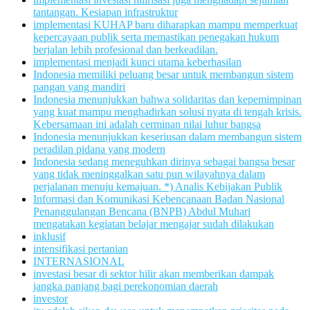
tantangan. Kesiapan infrastruktur
implementasi KUHAP baru diharapkan mampu memperkuat
kepercayaan publik serta memastikan penegakan hukum
berjalan lebih profesional dan berkeadilan.
implementasi menjadi kunci utama keberhasilan
Indonesia memiliki peluang besar untuk membangun sistem
pangan yang mandiri
Indonesia menunjukkan bahwa solidaritas dan kepemimpinan
yang kuat mampu menghadirkan solusi nyata di tengah krisis.
Kebersamaan ini adalah cerminan nilai luhur bangsa
Indonesia menunjukkan keseriusan dalam membangun sistem
peradilan pidana yang modern
Indonesia sedang meneguhkan dirinya sebagai bangsa besar
yang tidak meninggalkan satu pun wilayahnya dalam
perjalanan menuju kemajuan. *) Analis Kebijakan Publik
Informasi dan Komunikasi Kebencanaan Badan Nasional
Penanggulangan Bencana (BNPB) Abdul Muhari
mengatakan kegiatan belajar mengajar sudah dilakukan
inklusif
intensifikasi pertanian
INTERNASIONAL
investasi besar di sektor hilir akan memberikan dampak
jangka panjang bagi perekonomian daerah
investor