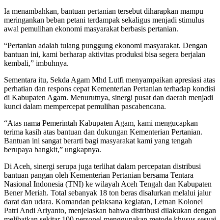
Ia menambahkan, bantuan pertanian tersebut diharapkan mampu
meringankan beban petani terdampak sekaligus menjadi stimulus
awal pemulihan ekonomi masyarakat berbasis pertanian.
“Pertanian adalah tulang punggung ekonomi masyarakat. Dengan
bantuan ini, kami berharap aktivitas produksi bisa segera berjalan
kembali,” imbuhnya.
Sementara itu, Sekda Agam Mhd Lutfi menyampaikan apresiasi atas
perhatian dan respons cepat Kementerian Pertanian terhadap kondisi
di Kabupaten Agam. Menurutnya, sinergi pusat dan daerah menjadi
kunci dalam mempercepat pemulihan pascabencana.
“Atas nama Pemerintah Kabupaten Agam, kami mengucapkan
terima kasih atas bantuan dan dukungan Kementerian Pertanian.
Bantuan ini sangat berarti bagi masyarakat kami yang tengah
berupaya bangkit,” ungkapnya.
Di Aceh, sinergi serupa juga terlihat dalam percepatan distribusi
bantuan pangan oleh Kementerian Pertanian bersama Tentara
Nasional Indonesia (TNI) ke wilayah Aceh Tengah dan Kabupaten
Bener Meriah. Total sebanyak 18 ton beras disalurkan melalui jalur
darat dan udara. Komandan pelaksana kegiatan, Letnan Kolonel
Patri Andi Ariyanto, menjelaskan bahwa distribusi dilakukan dengan
melibatkan sekitar 100 personel menggunakan metode khusus sesuai