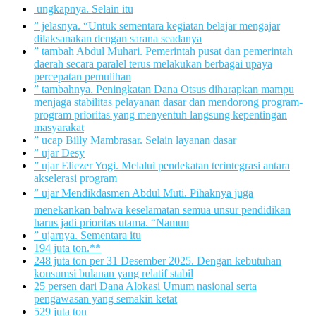
 ungkapnya. Selain itu
” jelasnya. “Untuk sementara kegiatan belajar mengajar
dilaksanakan dengan sarana seadanya
” tambah Abdul Muhari. Pemerintah pusat dan pemerintah
daerah secara paralel terus melakukan berbagai upaya
percepatan pemulihan
” tambahnya. Peningkatan Dana Otsus diharapkan mampu
menjaga stabilitas pelayanan dasar dan mendorong program-
program prioritas yang menyentuh langsung kepentingan
masyarakat
” ucap Billy Mambrasar. Selain layanan dasar
” ujar Desy
” ujar Eliezer Yogi. Melalui pendekatan terintegrasi antara
akselerasi program
” ujar Mendikdasmen Abdul Muti. Pihaknya juga
menekankan bahwa keselamatan semua unsur pendidikan
harus jadi prioritas utama. “Namun
” ujarnya. Sementara itu
194 juta ton.**
248 juta ton per 31 Desember 2025. Dengan kebutuhan
konsumsi bulanan yang relatif stabil
25 persen dari Dana Alokasi Umum nasional serta
pengawasan yang semakin ketat
529 juta ton