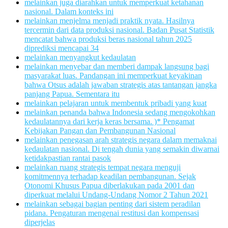
melainkan juga diarahkan untuk memperkuat ketahanan
nasional. Dalam konteks ini
melainkan menjelma menjadi praktik nyata. Hasilnya
tercermin dari data produksi nasional. Badan Pusat Statistik
mencatat bahwa produksi beras nasional tahun 2025
diprediksi mencapai 34
melainkan menyangkut kedaulatan
melainkan menyebar dan memberi dampak langsung bagi
masyarakat luas. Pandangan ini memperkuat keyakinan
bahwa Otsus adalah jawaban strategis atas tantangan jangka
panjang Papua. Sementara itu
melainkan pelajaran untuk membentuk pribadi yang kuat
melainkan penanda bahwa Indonesia sedang mengokohkan
kedaulatannya dari kerja keras bersama. )* Pengamat
Kebijakan Pangan dan Pembangunan Nasional
melainkan penegasan arah strategis negara dalam memaknai
kedaulatan nasional. Di tengah dunia yang semakin diwarnai
ketidakpastian rantai pasok
melainkan ruang strategis tempat negara menguji
komitmennya terhadap keadilan pembangunan. Sejak
Otonomi Khusus Papua diberlakukan pada 2001 dan
diperkuat melalui Undang-Undang Nomor 2 Tahun 2021
melainkan sebagai bagian penting dari sistem peradilan
pidana. Pengaturan mengenai restitusi dan kompensasi
diperjelas