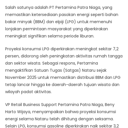
Untuk
Antisipasi
Salah satunya adalah PT Pertamina Patra Niaga, yang
Lonjakan
memastikan ketersediaan pasokan energi seperti bahan
Permintaan
bakar minyak (BBM) dan elpiji (LPG) untuk memenuhi
Libur
lonjakan permintaan masyarakat yang diperkirakan
Tahun
meningkat signifikan selama periode liburan.
Baru
Proyeksi konsumsi LPG diperkirakan meningkat sekitar 7,2
persen, didorong oleh peningkatan aktivitas rumah tangga
dan sektor wisata. Sebagai respons, Pertamina
mengaktifkan Satuan Tugas (Satgas) Nataru sejak
November 2025 untuk memastikan distribusi BBM dan LPG
tetap lancar hingga ke daerah-daerah tujuan wisata dan
wilayah padat aktivitas.
VP Retail Business Support Pertamina Patra Niaga, Beny
Harto Wijaya, menyampaikan bahwa proyeksi konsumsi
energi selama Nataru telah dihitung dengan seksama.
Selain LPG, konsumsi gasoline diperkirakan naik sekitar 3,2