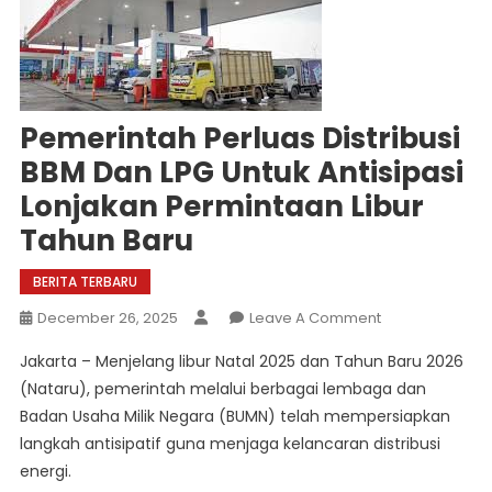
Pemerintah Perluas Distribusi
BBM Dan LPG Untuk Antisipasi
Lonjakan Permintaan Libur
Tahun Baru
BERITA TERBARU
On
December 26, 2025
Leave A Comment
Pemerintah
Jakarta – Menjelang libur Natal 2025 dan Tahun Baru 2026
Perluas
(Nataru), pemerintah melalui berbagai lembaga dan
Distribusi
Badan Usaha Milik Negara (BUMN) telah mempersiapkan
BBM
langkah antisipatif guna menjaga kelancaran distribusi
Dan
LPG
energi.