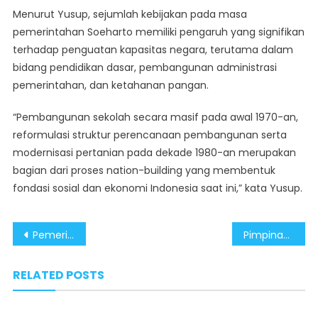
Menurut Yusup, sejumlah kebijakan pada masa
pemerintahan Soeharto memiliki pengaruh yang signifikan
terhadap penguatan kapasitas negara, terutama dalam
bidang pendidikan dasar, pembangunan administrasi
pemerintahan, dan ketahanan pangan.
“Pembangunan sekolah secara masif pada awal 1970-an,
reformulasi struktur perencanaan pembangunan serta
modernisasi pertanian pada dekade 1980-an merupakan
bagian dari proses nation-building yang membentuk
fondasi sosial dan ekonomi Indonesia saat ini,” kata Yusup.
Post
Pemerintah Berhasil Tekan Ratusan Triliun Transaksi Judi Daring, Kolaborasi Jadi Kunci Keberhasilan
Pimpinan MPR RI Dukung Soeharto Dapat Gelar Pahlawan
navigation
RELATED POSTS