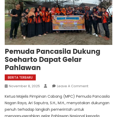
Pemuda Pancasila Dukung
Soeharto Dapat Gelar
Pahlawan
BERITA TERBARU
On
November 8, 2025
Leave A Comment
Pemuda
Ketua Majelis Pimpinan Cabang (MPC) Pemuda Pancasila
Pancasila
Nagan Raya, Ari Saputra, S.H., M.H., menyatakan dukungan
Dukung
penuh terhadap langkah pemerintah untuk
Soeharto
menganugerahkan gelar Pahlawan Nasional kepada
Dapat