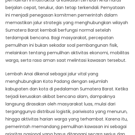
Infrastruktur
berjalan cepat, terukur, dan tetap terkendali. Pernyataan
Lembah
ini menjadi penegasan komitmen pemerintah dalam
Anai
Berjalan
memastikan jalur strategis yang menghubungkan wilayah
Cepat
Sumatera Barat kembali berfungsi normal setelah
Dan
terdampak bencana. Bagi masyarakat, percepatan
Terkontrol
pemulihan ini bukan sekadar soal pembangunan fisik,
melainkan tentang pemulihan aktivitas ekonomi, mobilitas
warga, serta rasa aman saat melintasi kawasan tersebut.
Lembah Anai dikenal sebagai jalur vital yang
menghubungkan Kota Padang dengan sejumlah
kabupaten dan kota di pedalaman Sumatera Barat. Ketika
terjadi kerusakan akibat bencana alam, dampaknya
langsung dirasakan oleh masyarakat luas, mulai dari
terganggunya distribusi logistik, pariwisata yang menurun,
hingga aktivitas harian warga yang terhambat. Karena itu,
pemerintah memandang pemulihan kawasan ini sebagai
prioritas nasional yang harus ditangani secara serius dan