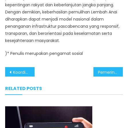
kepentingan rakyat dan keberlanjutan jangka panjang.
Dengan demikian, keberhasilan pemulihan Lembah Anai
diharapkan dapat menjadi model nasional dalam
penanganan infrastruktur pascabencana yang responsif,
transparan, dan berorientasi pada keselamatan serta
kesejahteraan masyarakat.
)* Penulis merupakan pengamat sosial
Post
Koordinasi Pusat dan Daerah Percepat Penanganan Banjir Tiga Provinsi di Sumatera
Pemerintah Gerak Cepat dengan Mobilisasi Personel dan Logistik untuk Pemulihan Sumatera
navigation
RELATED POSTS