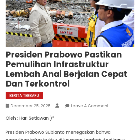
Presiden Prabowo Pastikan
Pemulihan Infrastruktur
Lembah Anai Berjalan Cepat
Dan Terkontrol
BERITA TERBARU
On
December 25, 2025
Leave A Comment
Presiden
Oleh : Hari Setiawan )*
Prabowo
Pastikan
Presiden Prabowo Subianto menegaskan bahwa
Pemulihan
pemulihan infrastruktur di kawasan Lembah Anai harus