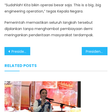
“Sudahlah! Kita bikin operasi besar saja. This is a big…big
engineering operation,” tegas Kepala Negara.
Pemerintah memastikan seluruh langkah tersebut
dijalankan tanpa menghambat pembiayaan demi
meringankan penderitaan masyarakat terdampak.
Post
Presiden Prabowo Tunjukkan Bukti Lapangan Konkret Tangani Bencana
Presiden Prabowo Tegaskan Negara Hadir dalam Penanganan Banjir Sumatera
navigation
RELATED POSTS