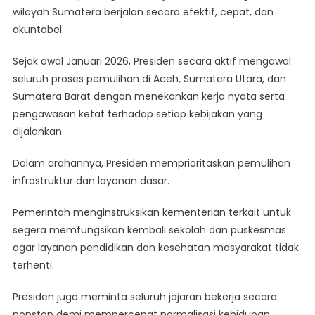
wilayah Sumatera berjalan secara efektif, cepat, dan
Banjir
Sumatera
akuntabel.
Yang
Efektif
Sejak awal Januari 2026, Presiden secara aktif mengawal
Dan
seluruh proses pemulihan di Aceh, Sumatera Utara, dan
Akuntabel
Sumatera Barat dengan menekankan kerja nyata serta
pengawasan ketat terhadap setiap kebijakan yang
dijalankan.
Dalam arahannya, Presiden memprioritaskan pemulihan
infrastruktur dan layanan dasar.
Pemerintah menginstruksikan kementerian terkait untuk
segera memfungsikan kembali sekolah dan puskesmas
agar layanan pendidikan dan kesehatan masyarakat tidak
terhenti.
Presiden juga meminta seluruh jajaran bekerja secara
nonstop demi mempercepat normalisasi kehidupan