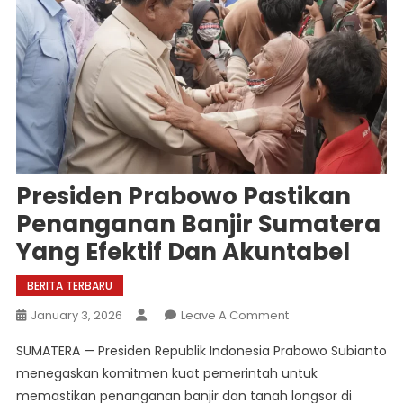
Presiden Prabowo Pastikan
Penanganan Banjir Sumatera
Yang Efektif Dan Akuntabel
BERITA TERBARU
On
January 3, 2026
Leave A Comment
Presiden
SUMATERA — Presiden Republik Indonesia Prabowo Subianto
Prabowo
menegaskan komitmen kuat pemerintah untuk
Pastikan
memastikan penanganan banjir dan tanah longsor di
Penanganan