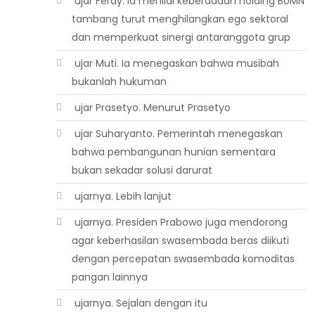
 ujar Ferdy. Ia menilai keberadaan holding BUMN
tambang turut menghilangkan ego sektoral
dan memperkuat sinergi antaranggota grup
 ujar Muti. Ia menegaskan bahwa musibah
bukanlah hukuman
 ujar Prasetyo. Menurut Prasetyo
 ujar Suharyanto. Pemerintah menegaskan
bahwa pembangunan hunian sementara
bukan sekadar solusi darurat
 ujarnya. Lebih lanjut
 ujarnya. Presiden Prabowo juga mendorong
agar keberhasilan swasembada beras diikuti
dengan percepatan swasembada komoditas
pangan lainnya
 ujarnya. Sejalan dengan itu