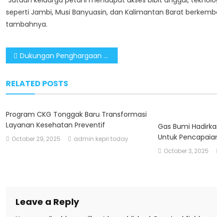
seperti Jambi, Musi Banyuasin, dan Kalimantan Barat berkemb
tambahnya.
Post
Dukungan Penghargaan Gelar Pahlawan untuk Soeharto Menguat di Momentum Hari Pahlawan
navigation
RELATED POSTS
Program CKG Tonggak Baru Transformasi
Layanan Kesehatan Preventif
Gas Bumi Hadirka
Untuk Pencapaia
October 29, 2025
admin kepri today
October 3, 2025
Leave a Reply