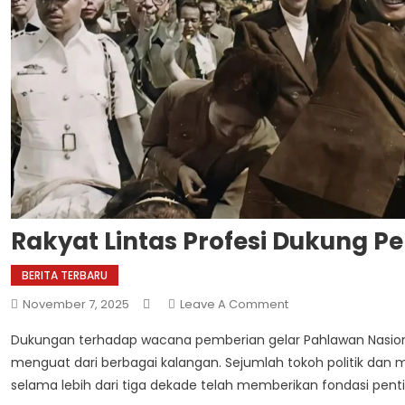
Rakyat Lintas Profesi Dukung P
BERITA TERBARU
On
November 7, 2025
Leave A Comment
Rakyat
Dukungan terhadap wacana pemberian gelar Pahlawan Nasional
Lintas
menguat dari berbagai kalangan. Sejumlah tokoh politik da
Profesi
selama lebih dari tiga dekade telah memberikan fondasi pent
Dukung