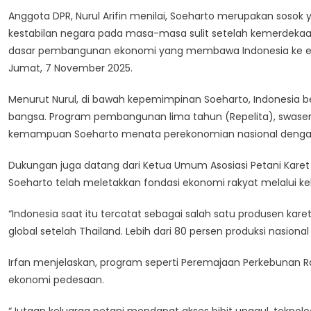
Penuh
Anggota DPR, Nurul Arifin menilai, Soeharto merupakan sos
Soeharto
kestabilan negara pada masa-masa sulit setelah kemerdekaan.
Jadi
Pahlawan
dasar pembangunan ekonomi yang membawa Indonesia ke era ke
Jumat, 7 November 2025.
Menurut Nurul, di bawah kepemimpinan Soeharto, Indonesia
bangsa. Program pembangunan lima tahun (Repelita), swasem
kemampuan Soeharto menata perekonomian nasional dengan
Dukungan juga datang dari Ketua Umum Asosiasi Petani Karet 
Soeharto telah meletakkan fondasi ekonomi rakyat melalui keb
“Indonesia saat itu tercatat sebagai salah satu produsen kare
global setelah Thailand. Lebih dari 80 persen produksi nasional 
Irfan menjelaskan, program seperti Peremajaan Perkebunan Ra
ekonomi pedesaan.
“Jutaan keluarga petani mendapat akses bibit unggul, teknolo