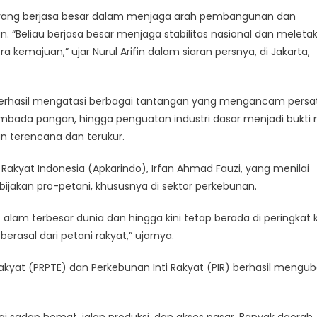
ok yang berjasa besar dalam menjaga arah pembangunan dan
 “Beliau berjasa besar menjaga stabilitas nasional dan meleta
majuan,” ujar Nurul Arifin dalam siaran persnya, di Jakarta,
 berhasil mengatasi berbagai tantangan yang mengancam pers
bada pangan, hingga penguatan industri dasar menjadi bukti 
 terencana dan terukur.
Rakyat Indonesia (Apkarindo), Irfan Ahmad Fauzi, yang menilai
ijakan pro-petani, khususnya di sektor perkebunan.
t alam terbesar dunia dan hingga kini tetap berada di peringkat
berasal dari petani rakyat,” ujarnya.
kyat (PRPTE) dan Perkebunan Inti Rakyat (PIR) berhasil mengu
gi sadap hemat, jalan produksi, dan akses pasar. Banyak daerah