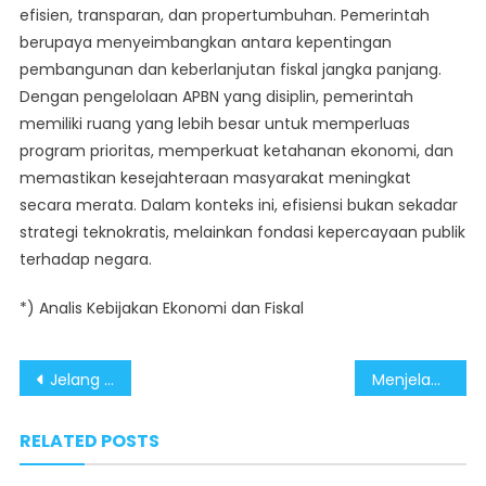
efisien, transparan, dan propertumbuhan. Pemerintah
berupaya menyeimbangkan antara kepentingan
pembangunan dan keberlanjutan fiskal jangka panjang.
Dengan pengelolaan APBN yang disiplin, pemerintah
memiliki ruang yang lebih besar untuk memperluas
program prioritas, memperkuat ketahanan ekonomi, dan
memastikan kesejahteraan masyarakat meningkat
secara merata. Dalam konteks ini, efisiensi bukan sekadar
strategi teknokratis, melainkan fondasi kepercayaan publik
terhadap negara.
*) Analis Kebijakan Ekonomi dan Fiskal
Post
Jelang Satu Tahun Prabowo-Gibran, Efisiensi Anggaran Jadi Terobosan Fiskal Pemerintahan Prabowo-Gibran
Menjelang Setahun Pemerintahan Prabowo–Gibran, Efisiensi Anggaran Jadi Fondasi Stabilitas Ekonomi
navigation
RELATED POSTS