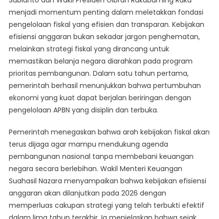
Subianto dan Wakil Presiden Gibran Rakabuming Raka
Pastikan
menjadi momentum penting dalam meletakkan fondasi
Transparansi
pengelolaan fiskal yang efisien dan transparan. Kebijakan
Dalam
Efisiensi
efisiensi anggaran bukan sekadar jargon penghematan,
Anggaran
melainkan strategi fiskal yang dirancang untuk
memastikan belanja negara diarahkan pada program
prioritas pembangunan. Dalam satu tahun pertama,
pemerintah berhasil menunjukkan bahwa pertumbuhan
ekonomi yang kuat dapat berjalan beriringan dengan
pengelolaan APBN yang disiplin dan terbuka.
Pemerintah menegaskan bahwa arah kebijakan fiskal akan
terus dijaga agar mampu mendukung agenda
pembangunan nasional tanpa membebani keuangan
negara secara berlebihan. Wakil Menteri Keuangan
Suahasil Nazara menyampaikan bahwa kebijakan efisiensi
anggaran akan dilanjutkan pada 2026 dengan
memperluas cakupan strategi yang telah terbukti efektif
dalam lima tahun terakhir. Ia menjelaskan bahwa sejak