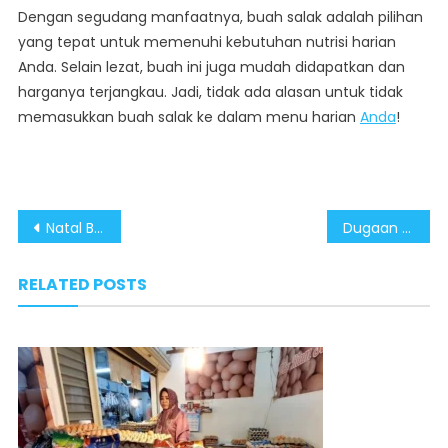
Dengan segudang manfaatnya, buah salak adalah pilihan
yang tepat untuk memenuhi kebutuhan nutrisi harian
Anda. Selain lezat, buah ini juga mudah didapatkan dan
harganya terjangkau. Jadi, tidak ada alasan untuk tidak
memasukkan buah salak ke dalam menu harian
Anda
!
Post
Natal Berjalan Aman dan Damai, Masyarakat Rayakan dengan Sukacita
Dugaan Perselingkuhan, Seorang Pria Di Situjuah Tewas Ditusuk
navigation
RELATED POSTS