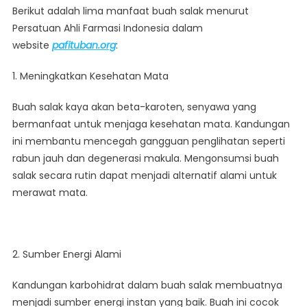
Berikut adalah lima manfaat buah salak menurut
Kesehatan
Persatuan Ahli Farmasi Indonesia dalam
Yang
Jarang
website
pafituban.org
:
Diketahui
1. Meningkatkan Kesehatan Mata
Buah salak kaya akan beta-karoten, senyawa yang
bermanfaat untuk menjaga kesehatan mata. Kandungan
ini membantu mencegah gangguan penglihatan seperti
rabun jauh dan degenerasi makula. Mengonsumsi buah
salak secara rutin dapat menjadi alternatif alami untuk
merawat mata.
2. Sumber Energi Alami
Kandungan karbohidrat dalam buah salak membuatnya
menjadi sumber energi instan yang baik. Buah ini cocok