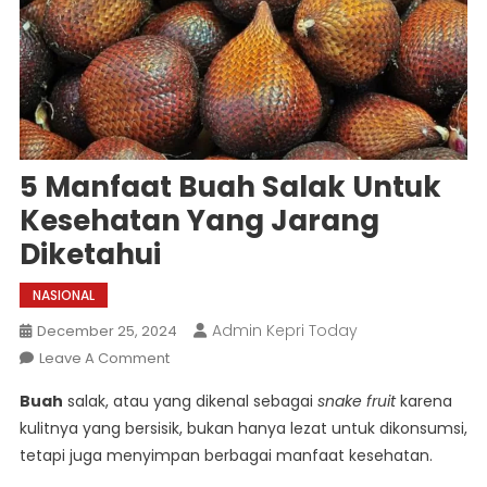
5 Manfaat Buah Salak Untuk
Kesehatan Yang Jarang
Diketahui
NASIONAL
Admin Kepri Today
December 25, 2024
On
Leave A Comment
5
Buah
salak, atau yang dikenal sebagai
snake fruit
karena
Manfaat
kulitnya yang bersisik, bukan hanya lezat untuk dikonsumsi,
Buah
tetapi juga menyimpan berbagai manfaat kesehatan.
Salak
Untuk