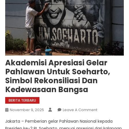
Akademisi Apresiasi Gelar
Pahlawan Untuk Soeharto,
Simbol Rekonsiliasi Dan
Kedewasaan Bangsa
BERITA TERBARU
On
November 9, 2025
Leave A Comment
Akademisi
Jakarta – Pemberian gelar Pahlawan Nasional kepada
Apresiasi
Presiden ke-2 RI, Soeharto, menuai apresiasi dari kalangan