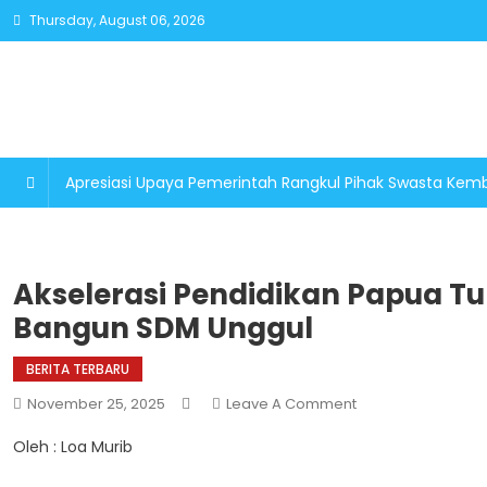
Skip
Thursday, August 06, 2026
to
content
Apresiasi Upaya Pemerintah Rangkul Pihak Swasta K
Akselerasi Pendidikan Papua T
Bangun SDM Unggul
BERITA TERBARU
On
November 25, 2025
Leave A Comment
Akselerasi
Oleh : Loa Murib
Pendidikan
Papua