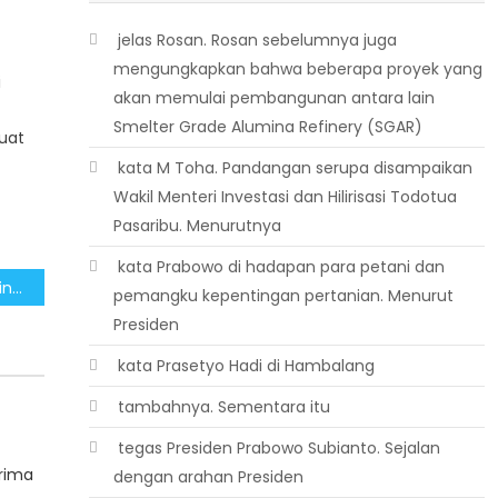
 jelas Rosan. Rosan sebelumnya juga
mengungkapkan bahwa beberapa proyek yang
i
akan memulai pembangunan antara lain
Smelter Grade Alumina Refinery (SGAR)
uat
 kata M Toha. Pandangan serupa disampaikan
Wakil Menteri Investasi dan Hilirisasi Todotua
Pasaribu. Menurutnya
 kata Prabowo di hadapan para petani dan
Langkah Strategis Pemerintah Memajukan Pendidikan Papua untuk Masa Depan Berdaya Saing
pemangku kepentingan pertanian. Menurut
Presiden
 kata Prasetyo Hadi di Hambalang
 tambahnya. Sementara itu
 tegas Presiden Prabowo Subianto. Sejalan
rima
dengan arahan Presiden