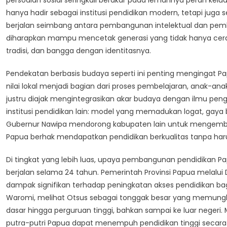
persoalan sosial seringkali berakar pada lemahnya peran kelu
hanya hadir sebagai institusi pendidikan modern, tetapi ju
berjalan seimbang antara pembangunan intelektual dan pem
diharapkan mampu mencetak generasi yang tidak hanya cerda
tradisi, dan bangga dengan identitasnya.
Pendekatan berbasis budaya seperti ini penting mengingat Papu
nilai lokal menjadi bagian dari proses pembelajaran, anak-ana
justru diajak mengintegrasikan akar budaya dengan ilmu pen
institusi pendidikan lain: model yang memadukan logat, gaya 
Gubernur Nawipa mendorong kabupaten lain untuk mengemba
Papua berhak mendapatkan pendidikan berkualitas tanpa harus
Di tingkat yang lebih luas, upaya pembangunan pendidikan Pa
berjalan selama 24 tahun. Pemerintah Provinsi Papua melal
dampak signifikan terhadap peningkatan akses pendidikan bagi
Waromi, melihat Otsus sebagai tonggak besar yang memungk
dasar hingga perguruan tinggi, bahkan sampai ke luar negeri.
putra-putri Papua dapat menempuh pendidikan tinggi secara gr