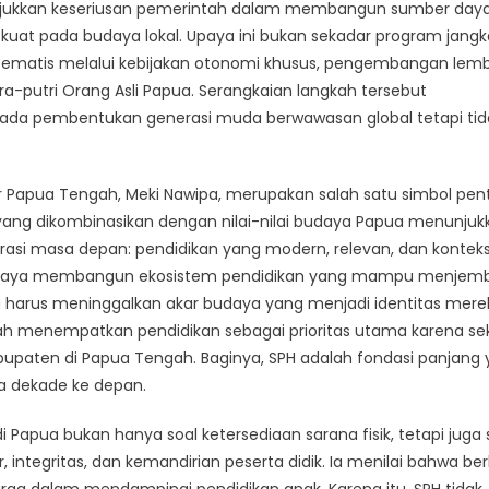
njukkan keseriusan pemerintah dalam membangun sumber day
 kuat pada budaya lokal. Upaya ini bukan sekadar program jangk
sistematis melalui kebijakan otonomi khusus, pengembangan le
ra-putri Orang Asli Papua. Serangkaian langkah tersebut
da pembentukan generasi muda berwawasan global tetapi tid
 Papua Tengah, Meki Nawipa, merupakan salah satu simbol pen
al yang dikombinasikan dengan nilai-nilai budaya Papua menunjuk
i masa depan: pendidikan yang modern, relevan, dan konteks
upaya membangun ekosistem pendidikan yang mampu menjemb
harus meninggalkan akar budaya yang menjadi identitas mere
 menempatkan pendidikan sebagai prioritas utama karena se
bupaten di Papua Tengah. Baginya, SPH adalah fondasi panjang
 dekade ke depan.
apua bukan hanya soal ketersediaan sarana fisik, tetapi juga 
egritas, dan kemandirian peserta didik. Ia menilai bahwa be