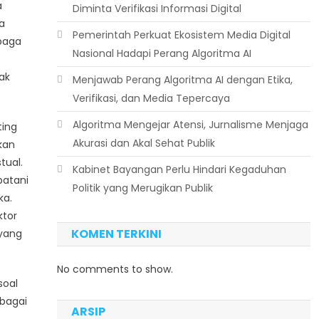
a
Diminta Verifikasi Informasi Digital
a
Pemerintah Perkuat Ekosistem Media Digital
mbaga
Nasional Hadapi Perang Algoritma AI
ak
Menjawab Perang Algoritma AI dengan Etika,
Verifikasi, dan Media Tepercaya
Algoritma Mengejar Atensi, Jurnalisme Menjaga
ting
Akurasi dan Akal Sehat Publik
kan
tual.
Kabinet Bayangan Perlu Hindari Kegaduhan
atani
Politik yang Merugikan Publik
ka.
ktor
KOMEN TERKINI
 yang
No comments to show.
soal
rbagai
ARSIP