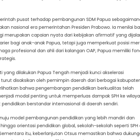
pemerintah pusat terhadap pembangunan SDM Papua sebagaiman
akan nasional era pemerintahan Presiden Prabowo. Ia menilai b
i merupakan capaian nyata dari kebijakan afirmatif yang dijal
arier bagi anak-anak Papua, tetapi juga memperkuat posisi me
 profesional dan ahli dari kalangan OAP, Papua memiliki fon
rategis.
ti yang dilakukan Papua Tengah menjadi kunci akselerasi
urut disaksikan oleh pemimpin daerah dari berbagai kabupaten
erlihatkan bahwa pengembangan pendidikan berkualitas telah
enjadi modal penting untuk memperluas dampak SPH ke wilayah
ndidikan berstandar internasional di daerah sendiri.
enuju model pembangunan pendidikan yang lebih mandiri dan
 hingga orientasi pendidikan global, sekolah-sekolah seperti SPH
n. Sementara itu, keberlanjutan Otsus memastikan bahwa dukun