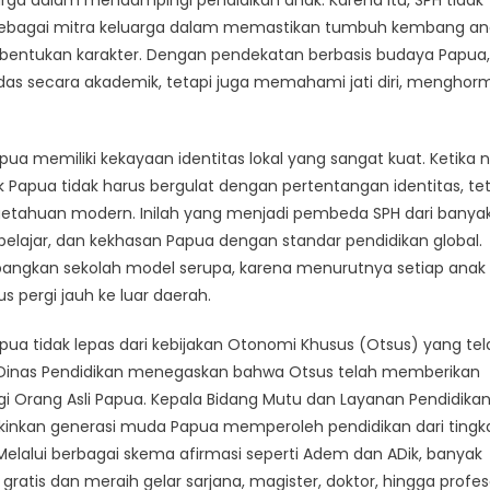
arga dalam mendampingi pendidikan anak. Karena itu, SPH tidak
ga sebagai mitra keluarga dalam memastikan tumbuh kembang a
bentukan karakter. Dengan pendekatan berbasis budaya Papua,
s secara akademik, tetapi juga memahami jati diri, menghorm
a memiliki kekayaan identitas lokal yang sangat kuat. Ketika ni
k Papua tidak harus bergulat dengan pertentangan identitas, te
getahuan modern. Inilah yang menjadi pembeda SPH dari banya
belajar, dan kekhasan Papua dengan standar pendidikan global.
ngkan sekolah model serupa, karena menurutnya setiap anak
 pergi jauh ke luar daerah.
pua tidak lepas dari kebijakan Otonomi Khusus (Otsus) yang tel
ui Dinas Pendidikan menegaskan bahwa Otsus telah memberikan
 Orang Asli Papua. Kepala Bidang Mutu dan Layanan Pendidikan,
inkan generasi muda Papua memperoleh pendidikan dari tingk
 Melalui berbagai skema afirmasi seperti Adem dan ADik, banyak
atis dan meraih gelar sarjana, magister, doktor, hingga profes