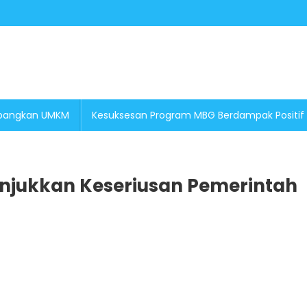
embangkan UMKM
Kesuksesan Program MBG Berdampak Positif
unjukkan Keseriusan Pemerintah