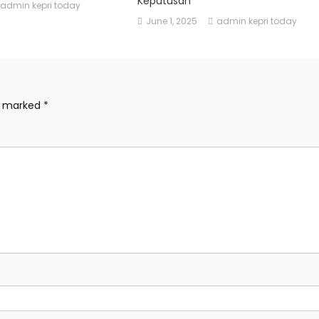
Keputusan
admin kepri today
June 1, 2025
admin kepri today
re marked
*