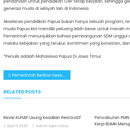
pendanaan untuk pendidikan OAP tetap berjalan, sehingga 
generasi muda di wilayah lain di Indonesia.
Akselerasi pendidikan Papua bukan hanya sebuah program, te
muda Papua kini memiliki peluang lebih besar untuk meraih 
Pemerintah menunjukkan bahwa pembangunan SDM unggul di 
melalui kebijakan yang terukur, komitmen yang konsisten, dan
*Penulis adalah Mahasiswa Papua Di Jawa Timur
Post
Pemerintah Berikan Kesempatan Bagi Lulusan Baru Melalui Program Magang Nasional
navigation
RELATED POSTS
Revisi KUHAP Usung Keadilan Restoratif
Pencabutan PMN 
Kerja BUMN Menuj
April 11, 2025
admin kepri today