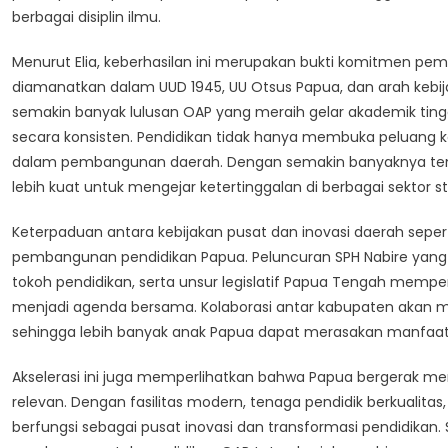
berbagai disiplin ilmu.
Menurut Elia, keberhasilan ini merupakan bukti komitmen 
diamanatkan dalam UUD 1945, UU Otsus Papua, dan arah kebij
semakin banyak lulusan OAP yang meraih gelar akademik tingg
secara konsisten. Pendidikan tidak hanya membuka peluang k
dalam pembangunan daerah. Dengan semakin banyaknya tenaga
lebih kuat untuk mengejar ketertinggalan di berbagai sektor st
Keterpaduan antara kebijakan pusat dan inovasi daerah seper
pembangunan pendidikan Papua. Peluncuran SPH Nabire yang t
tokoh pendidikan, serta unsur legislatif Papua Tengah memp
menjadi agenda bersama. Kolaborasi antar kabupaten akan m
sehingga lebih banyak anak Papua dapat merasakan manfaat pe
Akselerasi ini juga memperlihatkan bahwa Papua bergerak m
relevan. Dengan fasilitas modern, tenaga pendidik berkualitas,
berfungsi sebagai pusat inovasi dan transformasi pendidika