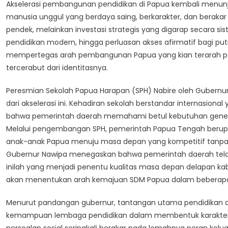
Akselerasi pembangunan pendidikan di Papua kembali menu
Tunjukkan
manusia unggul yang berdaya saing, berkarakter, dan berakar
Keseriusan
pendek, melainkan investasi strategis yang digarap secara 
Pemerintah
pendidikan modern, hingga perluasan akses afirmatif bagi put
Bangun
SDM
mempertegas arah pembangunan Papua yang kian terarah pa
Unggul
tercerabut dari identitasnya.
Peresmian Sekolah Papua Harapan (SPH) Nabire oleh Gubernur
dari akselerasi ini. Kehadiran sekolah berstandar internasion
bahwa pemerintah daerah memahami betul kebutuhan generas
Melalui pengembangan SPH, pemerintah Papua Tengah ber
anak-anak Papua menuju masa depan yang kompetitif tanpa 
Gubernur Nawipa menegaskan bahwa pemerintah daerah telah
inilah yang menjadi penentu kualitas masa depan delapan ka
akan menentukan arah kemajuan SDM Papua dalam beberapa
Menurut pandangan gubernur, tantangan utama pendidikan di P
kemampuan lembaga pendidikan dalam membentuk karakter, int