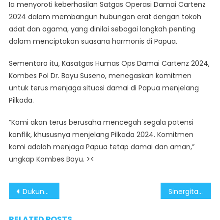
Ia menyoroti keberhasilan Satgas Operasi Damai Cartenz
2024 dalam membangun hubungan erat dengan tokoh
adat dan agama, yang dinilai sebagai langkah penting
dalam menciptakan suasana harmonis di Papua.
Sementara itu, Kasatgas Humas Ops Damai Cartenz 2024,
Kombes Pol Dr. Bayu Suseno, menegaskan komitmen
untuk terus menjaga situasi damai di Papua menjelang
Pilkada.
“Kami akan terus berusaha mencegah segala potensi
konflik, khususnya menjelang Pilkada 2024. Komitmen
kami adalah menjaga Papua tetap damai dan aman,”
ungkap Kombes Bayu. ><
Post
Dukungan Prabowo sebagai Ketum Partai Tidak Langgar Ketentuan Pilkada 2024
Sinergitas Kunci Utama Pemberantasan Narkoba
navigation
RELATED POSTS