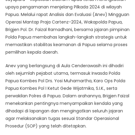
Gabungan
upaya pengamanan menjelang Pilkada 2024 di wilayah
Terus
Papua. Melalui rapat Analisis dan Evaluasi (Anev) Mingguan
Pastikan
Operasi Mantap Praja Cartenz-2024, Wakapolda Papua,
Stabilitas
Keamanan
Brigjen Pol. Dr. Faizal Ramadhani, bersama jajaran pimpinan
Papua
Polda Papua membahas langkah-langkah strategis untuk
Jelang
memastikan stabilitas keamanan di Papua selama proses
Pilkada
pemilihan kepala daerah.
Anev yang berlangsung di Aula Cenderawasih ini dihadiri
oleh sejumlah pejabat utama, termasuk Irwasda Polda
Papua Kombes Pol Drs. Yosi Muhamartha, Karo Ops Polda
Papua Kombes Pol I Ketut Gede Wijatmika, S.I.K., serta
perwakilan Polres di Papua. Dalam arahannya, Brigjen Faizal
menekankan pentingnya menyampaikan kendala yang
dihadapi di lapangan dan mengingatkan seluruh jajaran
agar melaksanakan tugas sesuai Standar Operasional
Prosedur (SOP) yang telah ditetapkan.