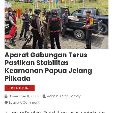
Aparat Gabungan Terus
Pastikan Stabilitas
Keamanan Papua Jelang
Pilkada
BERITA TERBARU
Admin Kepri Today
November 11, 2024
On
Leave A Comment
Aparat
Jayapura – Kepolisian Daerah Papua terus meningkatkan