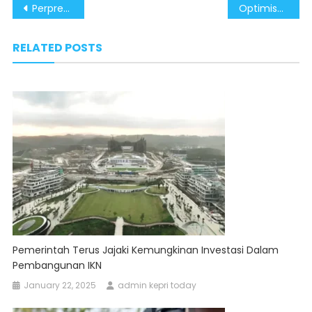
Post
Perpres Pemutihan Utang UMKM Wujudkan Konsep Ekonomi Kerakyatan Era Presiden Prabowo
Optimisme Kunjungan Prabowo ke Luar Negeri Dongkrak Ekonomi Nasional
navigation
RELATED POSTS
Pemerintah Terus Jajaki Kemungkinan Investasi Dalam
Pembangunan IKN
January 22, 2025
admin kepri today