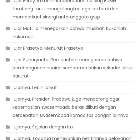
 ujar Ferdy. Ia menilai keberadaan holding BUMN
tambang turut menghilangkan ego sektoral dan
memperkuat sinergi antaranggota grup
 ujar Muti. Ia menegaskan bahwa musibah bukanlah
hukuman
 ujar Prasetyo. Menurut Prasetyo
 ujar Suharyanto. Pemerintah menegaskan bahwa
pembangunan hunian sementara bukan sekadar solusi
darurat
 ujarnya. Lebih lanjut
 ujarnya. Presiden Prabowo juga mendorong agar
keberhasilan swasembada beras diikuti dengan
percepatan swasembada komoditas pangan lainnya
 ujarnya. Sejalan dengan itu
 ujarnya. Todotua menekankan pentingnya pelayanan