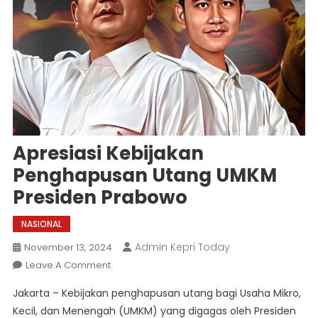
Apresiasi Kebijakan
Penghapusan Utang UMKM
Presiden Prabowo
NASIONAL
Admin Kepri Today
November 13, 2024
On
Leave A Comment
Apresiasi
Jakarta – Kebijakan penghapusan utang bagi Usaha Mikro,
Kebijakan
Kecil, dan Menengah (UMKM) yang digagas oleh Presiden
Penghapusan