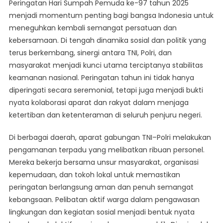
Peringatan Hari Sumpah Pemuda ke-97 tahun 2025
Masyarakat
menjadi momentum penting bagi bangsa Indonesia untuk
Bersama
meneguhkan kembali semangat persatuan dan
TNI–
kebersamaan. Di tengah dinamika sosial dan politik yang
Polri
Jaga
terus berkembang, sinergi antara TNI, Polri, dan
Stabilitas
masyarakat menjadi kunci utama terciptanya stabilitas
Keamanan
keamanan nasional. Peringatan tahun ini tidak hanya
Di
diperingati secara seremonial, tetapi juga menjadi bukti
Peringatan
nyata kolaborasi aparat dan rakyat dalam menjaga
Sumpah
ketertiban dan ketenteraman di seluruh penjuru negeri.
Pemuda
Di berbagai daerah, aparat gabungan TNI–Polri melakukan
pengamanan terpadu yang melibatkan ribuan personel.
Mereka bekerja bersama unsur masyarakat, organisasi
kepemudaan, dan tokoh lokal untuk memastikan
peringatan berlangsung aman dan penuh semangat
kebangsaan. Pelibatan aktif warga dalam pengawasan
lingkungan dan kegiatan sosial menjadi bentuk nyata