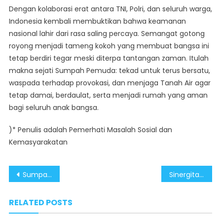
Dengan kolaborasi erat antara TNI, Polri, dan seluruh warga,
Indonesia kembali membuktikan bahwa keamanan
nasional lahir dari rasa saling percaya. Semangat gotong
royong menjadi tameng kokoh yang membuat bangsa ini
tetap berdiri tegar meski diterpa tantangan zaman. Itulah
makna sejati Sumpah Pemuda: tekad untuk terus bersatu,
waspada terhadap provokasi, dan menjaga Tanah Air agar
tetap damai, berdaulat, serta menjadi rumah yang aman
bagi seluruh anak bangsa.
)* Penulis adalah Pemerhati Masalah Sosial dan
Kemasyarakatan
Post
Sumpah Pemuda Ajak Masyarakat Waspadai Narasi Provokatif di Media Sosial
Sinergitas TNI – Polri Sukseskan Momentum Peringatan Sumpah Pemuda
navigation
RELATED POSTS