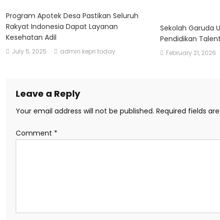
Program Apotek Desa Pastikan Seluruh
Rakyat Indonesia Dapat Layanan
Sekolah Garuda 
Kesehatan Adil
Pendidikan Talent
July 5, 2025
admin kepri today
February 21, 2026
Leave a Reply
Your email address will not be published.
Required fields a
Comment
*