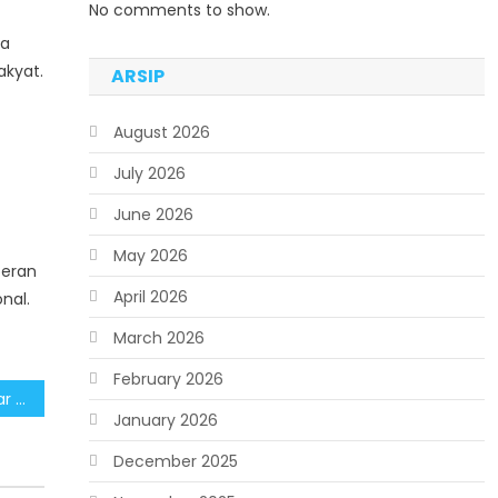
No comments to show.
da
akyat.
ARSIP
August 2026
July 2026
June 2026
May 2026
peran
April 2026
nal.
March 2026
February 2026
Apresiasi, Pemberian Gelar Pahlawan Terhadap Presiden Ke 2, Soeharto Adalah Bagian Penting Perjalanan RI
January 2026
December 2025