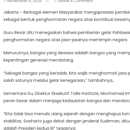
On
November 9, 2025
Leave A Comment
Apresiasi
Jakarta – Berbagai elemen Masyarakat mengapresiasi pemberi
Publik
sebagai bentuk penghormatan negara atas kontribusi bes
Terhadap
Penganugerahan
Guru Besar UNJ menegaskan bahwa pemberian gelar Pahlawan 
Gelar
penghormatan negara atas jasa-jasanya memimpin negara.
Pahlawan
Nasional
Menurutnya, bangsa yang dewasa adalah bangsa yang mampu 
Kepada
kepentingan generasi mendatang.
Soeharto
“Sebagai bangsa yang beradab, kita wajib menghormati jasa 
salah satunya melalui gelar kenegaraan,” tambahnya.,
Sementara itu, Direktur Eksekutif ToBe Institute, Mochamad
peran besar dalam menjaga kedaulatan bangsa dan mendor
“Kita tidak bisa menulis ulang sejarah dengan menghapus kont
stabilitas. Soeharto juga dekat dengan jenderal Sudirman, di
adalah Presiden kedua RI” tegasnya.