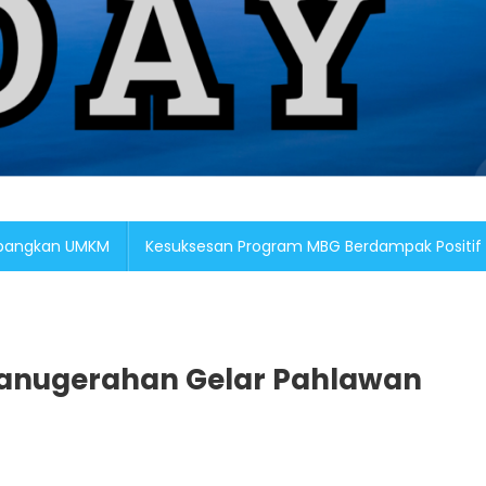
embangkan UMKM
Kesuksesan Program MBG Berdampak Positif
ganugerahan Gelar Pahlawan