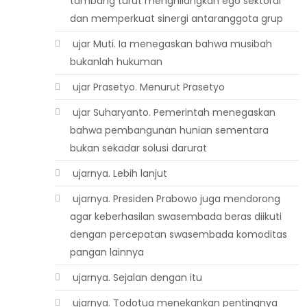
tambang turut menghilangkan ego sektoral
dan memperkuat sinergi antaranggota grup
 ujar Muti. Ia menegaskan bahwa musibah
bukanlah hukuman
 ujar Prasetyo. Menurut Prasetyo
 ujar Suharyanto. Pemerintah menegaskan
bahwa pembangunan hunian sementara
bukan sekadar solusi darurat
 ujarnya. Lebih lanjut
 ujarnya. Presiden Prabowo juga mendorong
agar keberhasilan swasembada beras diikuti
dengan percepatan swasembada komoditas
pangan lainnya
 ujarnya. Sejalan dengan itu
 ujarnya. Todotua menekankan pentingnya