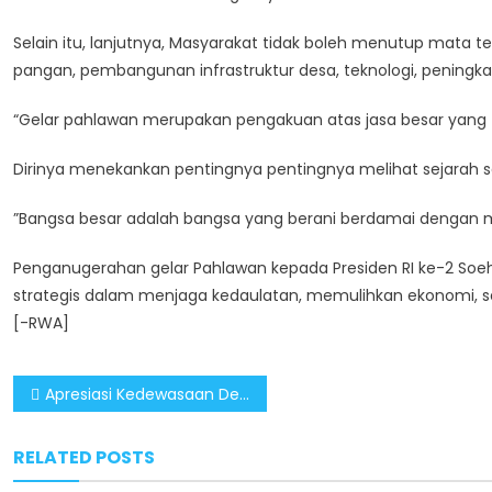
Selain itu, lanjutnya, Masyarakat tidak boleh menutup mata
pangan, pembangunan infrastruktur desa, teknologi, peningka
“Gelar pahlawan merupakan pengakuan atas jasa besar yang t
Dirinya menekankan pentingnya pentingnya melihat sejarah se
”Bangsa besar adalah bangsa yang berani berdamai dengan ma
Penganugerahan gelar Pahlawan kepada Presiden RI ke-2 Soeh
strategis dalam menjaga kedaulatan, memulihkan ekonomi,
[-RWA]
Post
Apresiasi Kedewasaan Demokrasi: Gelar Pahlawan untuk Soeharto, Bentuk Rekonsiliasi dan Penghormatan Bangsa
navigation
RELATED POSTS