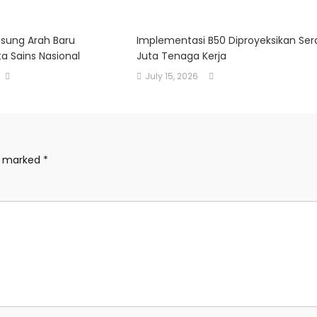
Usung Arah Baru
Implementasi B50 Diproyeksikan Sera
a Sains Nasional
Juta Tenaga Kerja
July 15, 2026
re marked
*