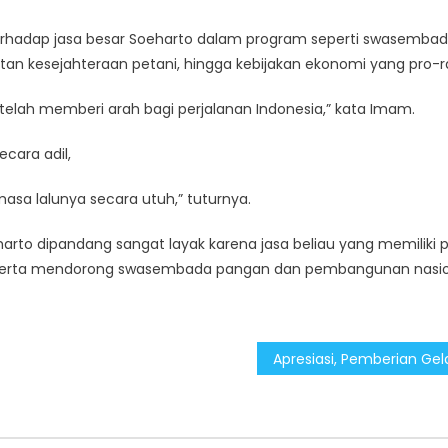
 terhadap jasa besar Soeharto dalam program seperti swasemba
tan kesejahteraan petani, hingga kebijakan ekonomi yang pro-r
elah memberi arah bagi perjalanan Indonesia,” kata Imam.
cara adil,
sa lalunya secara utuh,” tuturnya.
arto dipandang sangat layak karena jasa beliau yang memiliki 
 serta mendorong swasembada pangan dan pembangunan nasio