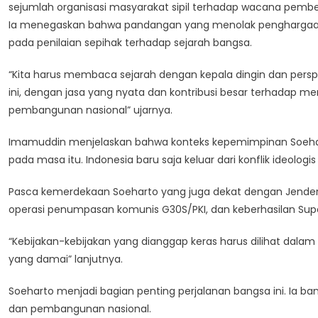
sejumlah organisasi masyarakat sipil terhadap wacana pember
Ia menegaskan bahwa pandangan yang menolak penghargaan te
pada penilaian sepihak terhadap sejarah bangsa.
“Kita harus membaca sejarah dengan kepala dingin dan perspek
ini, dengan jasa yang nyata dan kontribusi besar terhadap me
pembangunan nasional” ujarnya.
Imamuddin menjelaskan bahwa konteks kepemimpinan Soeharto
pada masa itu. Indonesia baru saja keluar dari konflik ideologi
Pasca kemerdekaan Soeharto yang juga dekat dengan Jende
operasi penumpasan komunis G30S/PKI, dan keberhasilan Sup
“Kebijakan-kebijakan yang dianggap keras harus dilihat dal
yang damai” lanjutnya.
Soeharto menjadi bagian penting perjalanan bangsa ini. Ia b
dan pembangunan nasional.