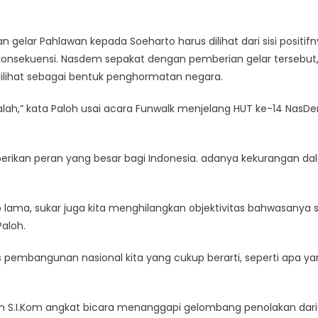
gelar Pahlawan kepada Soeharto harus dilihat dari sisi positifn
onsekuensi. Nasdem sepakat dengan pemberian gelar tersebut
ilihat sebagai bentuk penghormatan negara.
lah,” kata Paloh usai acara Funwalk menjelang HUT ke-14 NasDe
erikan peran yang besar bagi Indonesia. adanya kekurangan d
lama, sukar juga kita menghilangkan objektivitas bahwasanya 
aloh.
pembangunan nasional kita yang cukup berarti, seperti apa ya
am S.I.Kom angkat bicara menanggapi gelombang penolakan dari