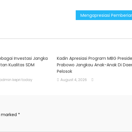
ebagai Investasi Jangka
Kadin Apresiasi Program MBG Presid
tan Kualitas SDM
Prabowo Jangkau Anak-Anak Di Dae
Pelosok
admin kepri today
August 4, 2026
re marked
*