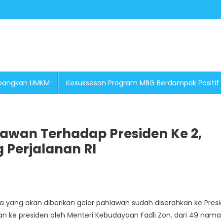
embangkan UMKM
Kesuksesan Program MBG Berdampak Positif
lawan Terhadap Presiden Ke 2,
 Perjalanan RI
ama yang akan diberikan gelar pahlawan sudah diserahkan ke Pres
n ke presiden oleh Menteri Kebudayaan Fadli Zon. dari 49 nama