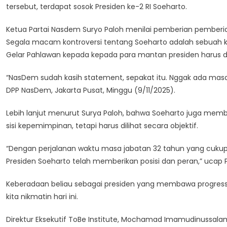
tersebut, terdapat sosok Presiden ke-2 RI Soeharto.
Pahlawan
Terhadap
Ketua Partai Nasdem Suryo Paloh menilai pemberian pemberian 
Presiden
Segala macam kontroversi tentang Soeharto adalah sebuah k
Ke
2,
Gelar Pahlawan kepada kepada para mantan presiden harus d
Soeharto
“NasDem sudah kasih statement, sepakat itu. Nggak ada masa
Adalah
Bagian
DPP NasDem, Jakarta Pusat, Minggu (9/11/2025).
Penting
Perjalanan
Lebih lanjut menurut Surya Paloh, bahwa Soeharto juga memb
RI
sisi kepemimpinan, tetapi harus dilihat secara objektif.
“Dengan perjalanan waktu masa jabatan 32 tahun yang cukup 
Presiden Soeharto telah memberikan posisi dan peran,” ucap P
Keberadaan beliau sebagai presiden yang membawa progress 
kita nikmatin hari ini.
Direktur Eksekutif ToBe Institute, Mochamad Imamudinussal