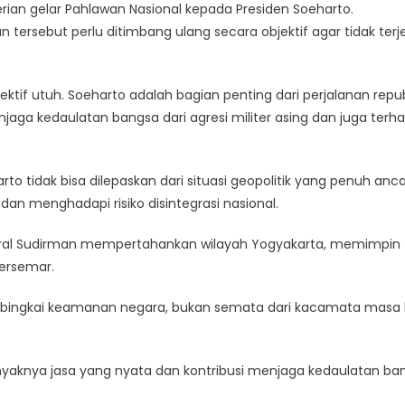
ian gelar Pahlawan Nasional kepada Presiden Soeharto.
rsebut perlu ditimbang ulang secara objektif agar tidak terj
tif utuh. Soeharto adalah bagian penting dari perjalanan repub
njaga kedaulatan bangsa dari agresi militer asing dan juga terh
 tidak bisa dilepaskan dari situasi geopolitik yang penuh an
s dan menghadapi risiko disintegrasi nasional.
ral Sudirman mempertahankan wilayah Yogyakarta, memimpin
ersemar.
am bingkai keamanan negara, bukan semata dari kacamata masa k
anyaknya jasa yang nyata dan kontribusi menjaga kedaulatan ba