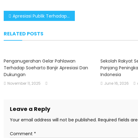
Post
Apresiasi Publik Terhadap Penganugerahan Gelar Pahlawan Nasional Kepada Soeharto
navigation
RELATED POSTS
Penganugerahan Gelar Pahlawan
Sekolah Rakyat S
Terhadap Soeharto Banjir Apresiasi Dan
Panjang Peningka
Dukungan
Indonesia
November 11, 2025
June 16, 2026
Leave a Reply
Your email address will not be published.
Required fields a
Comment
*