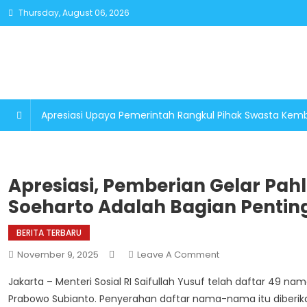
Skip
Thursday, August 06, 2026
to
content
Apresiasi Upaya Pemerintah Rangkul Pihak Swasta K
Apresiasi, Pemberian Gelar Pah
Soeharto Adalah Bagian Penting
BERITA TERBARU
On
November 9, 2025
Leave A Comment
Apresiasi,
Jakarta – Menteri Sosial RI Saifullah Yusuf telah daftar 49 n
Pemberian
Prabowo Subianto. Penyerahan daftar nama-nama itu diberika
Gelar