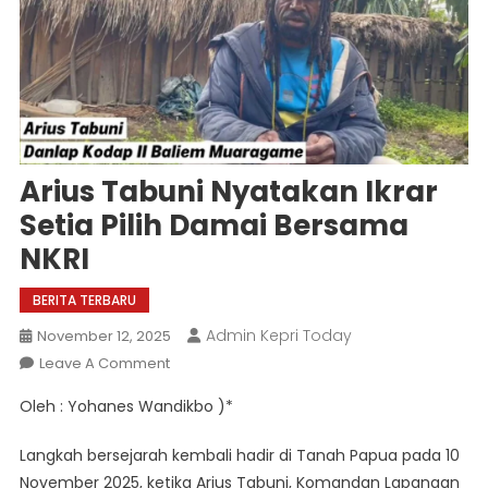
Arius Tabuni Nyatakan Ikrar
Setia Pilih Damai Bersama
NKRI
BERITA TERBARU
Admin Kepri Today
November 12, 2025
On
Leave A Comment
Arius
Oleh : Yohanes Wandikbo )*
Tabuni
Nyatakan
Langkah bersejarah kembali hadir di Tanah Papua pada 10
Ikrar
November 2025, ketika Arius Tabuni, Komandan Lapangan
Setia