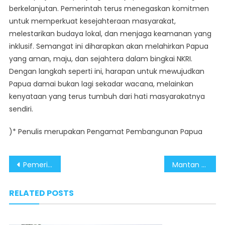
berkelanjutan. Pemerintah terus menegaskan komitmen
untuk memperkuat kesejahteraan masyarakat,
melestarikan budaya lokal, dan menjaga keamanan yang
inklusif. Semangat ini diharapkan akan melahirkan Papua
yang aman, maju, dan sejahtera dalam bingkai NKRI.
Dengan langkah seperti ini, harapan untuk mewujudkan
Papua damai bukan lagi sekadar wacana, melainkan
kenyataan yang terus tumbuh dari hati masyarakatnya
sendiri.
)* Penulis merupakan Pengamat Pembangunan Papua
Post
Pemerintah Tegaskan Komitmen Pemerataan Ekonomi Lewat Pemberdayaan UMKM
Mantan Danlap OPM Arius Tabuni Kembali ke NKRI, Ajak Rekan Seperjuangan Wujudkan Papua Damai
navigation
RELATED POSTS