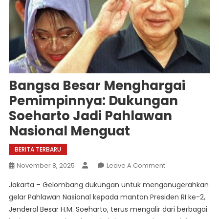
Bangsa Besar Menghargai
Pemimpinnya: Dukungan
Soeharto Jadi Pahlawan
Nasional Menguat
BERITA TERBARU
On
November 8, 2025
Leave A Comment
Bangsa
Jakarta – Gelombang dukungan untuk menganugerahkan
Besar
gelar Pahlawan Nasional kepada mantan Presiden RI ke-2,
Menghargai
Jenderal Besar H.M. Soeharto, terus mengalir dari berbagai
Pemimpinnya: