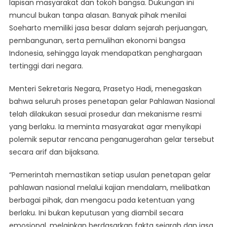
lapisan masyarakat dan tokoh bangsa. Dukungan ini
Dukungan
Soeharto
muncul bukan tanpa alasan. Banyak pihak menilai
Jadi
Soeharto memiliki jasa besar dalam sejarah perjuangan,
Pahlawan
pembangunan, serta pemulihan ekonomi bangsa
Nasional
Indonesia, sehingga layak mendapatkan penghargaan
Menguat
tertinggi dari negara.
Menteri Sekretaris Negara, Prasetyo Hadi, menegaskan
bahwa seluruh proses penetapan gelar Pahlawan Nasional
telah dilakukan sesuai prosedur dan mekanisme resmi
yang berlaku. Ia meminta masyarakat agar menyikapi
polemik seputar rencana penganugerahan gelar tersebut
secara arif dan bijaksana.
“Pemerintah memastikan setiap usulan penetapan gelar
pahlawan nasional melalui kajian mendalam, melibatkan
berbagai pihak, dan mengacu pada ketentuan yang
berlaku. Ini bukan keputusan yang diambil secara
emosional, melainkan berdasarkan fakta sejarah dan jasa