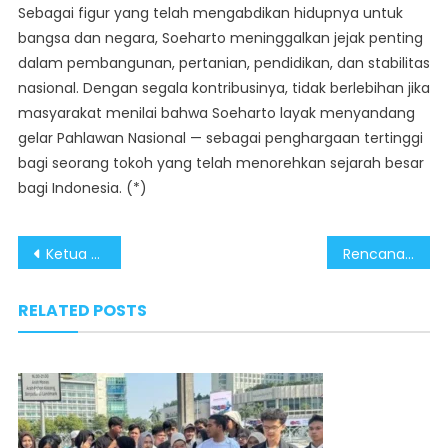
Sebagai figur yang telah mengabdikan hidupnya untuk
bangsa dan negara, Soeharto meninggalkan jejak penting
dalam pembangunan, pertanian, pendidikan, dan stabilitas
nasional. Dengan segala kontribusinya, tidak berlebihan jika
masyarakat menilai bahwa Soeharto layak menyandang
gelar Pahlawan Nasional — sebagai penghargaan tertinggi
bagi seorang tokoh yang telah menorehkan sejarah besar
bagi Indonesia. (*)
Post
Ketua MPR RI: Tak Ada Hal Lain Yang Menghalangi Soeharto untuk Mendapatkan Gelar Pahlawan Nasional
Rencana Penetapan Soeharto Sebagai Pahlawan Nasional Sudah Sesuai Prosedur Dan Ketentuan Yang Berlaku
navigation
RELATED POSTS