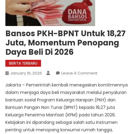
Bansos PKH-BPNT Untuk 18,27
Juta, Momentum Penopang
Daya Beli Di 2026
BERITA TERBARU
On
January 16, 2026
Leave A Comment
Bansos
Jakarta – Pemerintah kembali menegaskan komitmennya
PKH-
dalam menjaga daya beli masyarakat melalui penyaluran
BPNT
bantuan sosial Program Keluarga Harapan (PKH) dan
Untuk
Bantuan Pangan Non Tunai (BPNT) kepada 18,27 juta
18,27
Juta,
Keluarga Penerima Manfaat (KPM) pada tahun 2026.
Momentum
Kebijakan ini dipandang sebagai salah satu instrumen
Penopang
penting untuk menopang konsumsi rumah tangga,