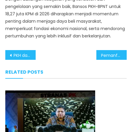
pengelolaan yang semakin baik, Bansos PKH-BPNT untuk
18,27 juta KPM di 2026 diharapkan menjadi momentum
penting dalam menjaga daya beli masyarakat,
memperkuat fondasi ekonomi nasional, serta mendorong
pertumbuhan yang lebih inklusif dan berkelanjutan.
Post
PKH dan BPNT Dirancang Lebih Tepat Sasaran, Data Terpadu Perkuat Distribusi
Pemanfaatan Kayu Hanyutan Percepat Pembangunan Hunian Sementara di Aceh dan Sumut
navigation
RELATED POSTS