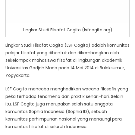
Fikri/komunitas-
Filsafat-
Indonesia-
C1c2.
Lingkar Studi Filsafat Cogito (lsfcogito.org)
Lingkar Studi Filsafat Cogito (LSF Cogito) adalah komunitas
pelajar filsafat yang dibentuk dan dikembangkan oleh
sekelompok mahasiswa filsafat di lingkungan akademik
Universitas Gadjah Mada pada 14 Mei 2014 di Bulaksumur,
Yogyakarta.
LSF Cogito mencoba menghadirkan wacana filosofis yang
peka terhadap fenomena dan praktik sehari-hari. Selain
itu, LSF Cogito juga merupakan salah satu anggota
komunitas Sophia Indonesia (Sophia ID), sebuah
komunitas perhimpunan nasional yang menaungi para
komunitas filsafat di seluruh Indonesia.