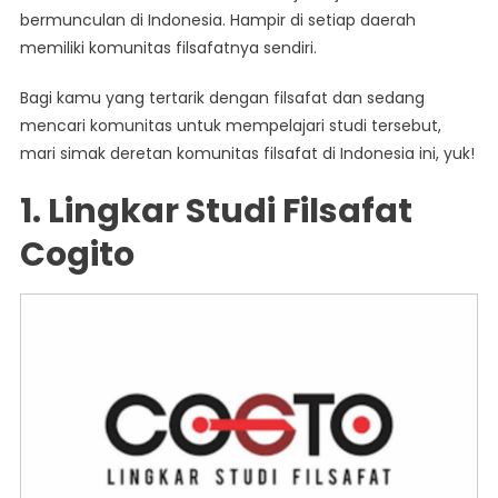
Ini
bermunculan di Indonesia. Hampir di setiap daerah
Telah
memiliki komunitas filsafatnya sendiri.
Tayang
Di
Bagi kamu yang tertarik dengan filsafat dan sedang
Idntimes.com
mencari komunitas untuk mempelajari studi tersebut,
Dengan
mari simak deretan komunitas filsafat di Indonesia ini, yuk!
Judul
“Belajar
1. Lingkar Studi Filsafat
Aspek
Cogito
Kehidupan
Via
7
Komunitas
Filsafat
Indonesia,
Yuk!”.
Klik
Untuk
Baca:
Https://www.idntimes.com/science/discove