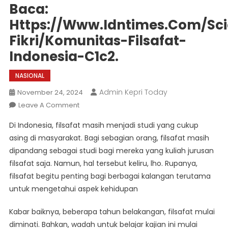
Baca:
Https://www.idntimes.com/sci
Fikri/komunitas-Filsafat-
Indonesia-C1c2.
NASIONAL
Admin Kepri Today
November 24, 2024
On
Leave A Comment
Belajar
Di Indonesia, filsafat masih menjadi studi yang cukup
Aspek
asing di masyarakat. Bagi sebagian orang, filsafat masih
Kehidupan
dipandang sebagai studi bagi mereka yang kuliah jurusan
Via
filsafat saja. Namun, hal tersebut keliru, lho. Rupanya,
7
Komunitas
filsafat begitu penting bagi berbagai kalangan terutama
Filsafat
untuk mengetahui aspek kehidupan
Indonesia,
Yuk!
Kabar baiknya, beberapa tahun belakangan, filsafat mulai
Artikel
diminati. Bahkan, wadah untuk belajar kajian ini mulai