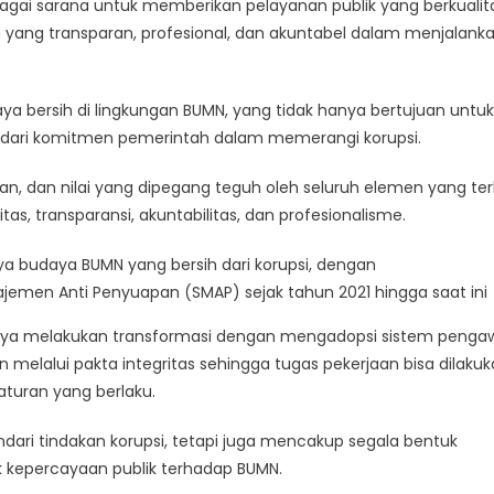
gai sarana untuk memberikan pelayanan publik yang berkualita
Bagian
 yang transparan, profesional, dan akuntabel dalam menjalank
Dari
Komitmen
Anti
a bersih di lingkungan BUMN, yang tidak hanya bertujuan untuk
Korupsi
n dari komitmen pemerintah dalam memerangi korupsi.
Pemerintah
 dan nilai yang dipegang teguh oleh seluruh elemen yang terl
as, transparansi, akuntabilitas, dan profesionalisme.
ya budaya BUMN yang bersih dari korupsi, dengan
emen Anti Penyuapan (SMAP) sejak tahun 2021 hingga saat ini
knya melakukan transformasi dengan mengadopsi sistem peng
melalui pakta integritas sehingga tugas pekerjaan bisa dilaku
aturan yang berlaku.
ndari tindakan korupsi, tetapi juga mencakup segala bentuk
kepercayaan publik terhadap BUMN.