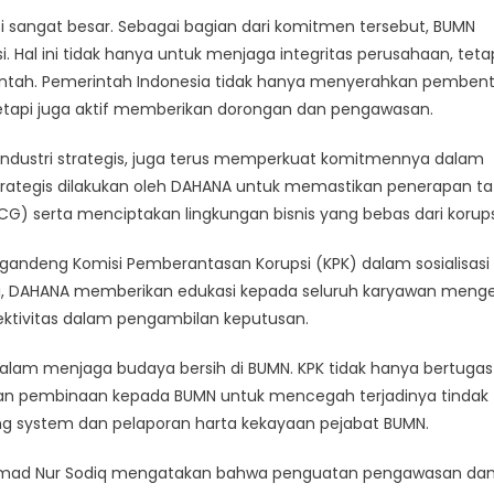
sangat besar. Sebagai bagian dari komitmen tersebut, BUMN
i. Hal ini tidak hanya untuk menjaga integritas perusahaan, teta
ntah. Pemerintah Indonesia tidak hanya menyerahkan pemben
etapi juga aktif memberikan dorongan dan pengawasan.
ndustri strategis, juga terus memperkuat komitmennya dalam
rategis dilakukan oleh DAHANA untuk memastikan penerapan ta
) serta menciptakan lingkungan bisnis yang bebas dari korups
andeng Komisi Pemberantasan Korupsi (KPK) dalam sosialisasi
si ini, DAHANA memberikan edukasi kepada seluruh karyawan meng
ektivitas dalam pengambilan keputusan.
dalam menjaga budaya bersih di BUMN. KPK tidak hanya bertugas
an pembinaan kepada BUMN untuk mencegah terjadinya tindak
ing system dan pelaporan harta kekayaan pejabat BUMN.
hamad Nur Sodiq mengatakan bahwa penguatan pengawasan da