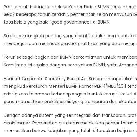
Pemerintah Indonesia melalui Kementerian BUMN terus meng
Sejak beberapa tahun terakhir, pemerintah telah menyusun b
tata kelola yang baik (good governance) di BUMN.
Salah satu langkah penting yang diambil adalah pembentukan 
mencegah dan menindak praktek gratifikasi yang bisa merug
Peruri sebagai bagian dari BUMN berkomitmen untuk membera
Komitmen ini sejalan dengan core values BUMN, yaitu Amanah,
Head of Corporate Secretary Peruri, Adi Sunardi mengatakan 
mengikuti Peraturan Menteri BUMN Nomor PER-1/MBU/2011 tent
prinsip zero tolerance terhadap segala bentuk korupsi, kolus
guna memastikan praktik bisnis yang transparan dan akuntabe
Dengan adanya sistem yang terintegrasi dan transparan, pr
diminimalisir. Pemerintah pun terus melakukan pemantauan d
memastikan bahwa kebijakan yang telah diterapkan berjalan d