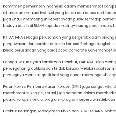
Komitmen pemerintah Indonesia dalam memberantas korupsi 
diharapkan menjadi institusi yang bersih dan bebas dari korups
juga untuk membangun kepercayaan publik terhadap pemeri
budaya bersih di BUMN kepada masing-masing perusahaan, t
PT DAHANA sebagai perusahaan yang bergerak dalam bidang i
pengawasan dan pemberantasan korupsi. Berbagai langkah st
kelola perusahaan yang baik (Good Corporate Governance/GCG
Sebagai wujud nyata komitmen tersebut, DAHANA telah mengg
pencegahan gratifikasi dan tindak korupsi. Melalui sosialisa
pentingnya menolak gratifikasi yang dapat memengaruhi obj
Peran Komisi Pemberantasan Korupsi (KPK) juga sangat vital 
memberantas korupsi, tetapi juga berperan dalam memberik
pidana korupsi melalui program-program seperti whistleblow
Direktur Keuangan, Manajemen Risiko dan SDM DAHANA, Mo