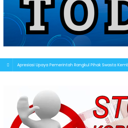
Apresiasi Upaya Pemerintah Rangkul Pihak Swasta K