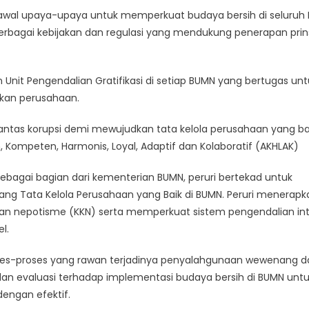
awal upaya-upaya untuk memperkuat budaya bersih di seluruh
erbagai kebijakan dan regulasi yang mendukung penerapan prin
Unit Pengendalian Gratifikasi di setiap BUMN yang bertugas unt
ikan perusahaan.
ntas korupsi demi mewujudkan tata kelola perusahaan yang bai
 Kompeten, Harmonis, Loyal, Adaptif dan Kolaboratif (AKHLAK)
sebagai bagian dari kementerian BUMN, peruri bertekad untuk
ang Tata Kelola Perusahaan yang Baik di BUMN. Peruri menerapk
i dan nepotisme (KKN) serta memperkuat sistem pengendalian int
l.
oses-proses yang rawan terjadinya penyalahgunaan wewenang d
an evaluasi terhadap implementasi budaya bersih di BUMN unt
engan efektif.