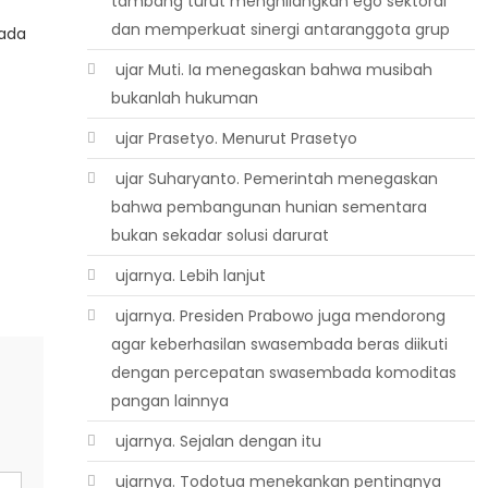
tambang turut menghilangkan ego sektoral
dan memperkuat sinergi antaranggota grup
Pada
 ujar Muti. Ia menegaskan bahwa musibah
bukanlah hukuman
 ujar Prasetyo. Menurut Prasetyo
 ujar Suharyanto. Pemerintah menegaskan
bahwa pembangunan hunian sementara
bukan sekadar solusi darurat
 ujarnya. Lebih lanjut
 ujarnya. Presiden Prabowo juga mendorong
agar keberhasilan swasembada beras diikuti
dengan percepatan swasembada komoditas
pangan lainnya
 ujarnya. Sejalan dengan itu
 ujarnya. Todotua menekankan pentingnya