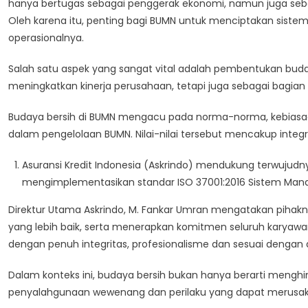
hanya bertugas sebagai penggerak ekonomi, namun juga seba
Oleh karena itu, penting bagi BUMN untuk menciptakan sistem
operasionalnya.
Salah satu aspek yang sangat vital adalah pembentukan buday
meningkatkan kinerja perusahaan, tetapi juga sebagai bagia
Budaya bersih di BUMN mengacu pada norma-norma, kebiasaan,
dalam pengelolaan BUMN. Nilai-nilai tersebut mencakup integrit
Asuransi Kredit Indonesia (Askrindo) mendukung terwujudn
mengimplementasikan standar ISO 37001:2016 Sistem Manaj
Direktur Utama Askrindo, M. Fankar Umran mengatakan piha
yang lebih baik, serta menerapkan komitmen seluruh karyawan 
dengan penuh integritas, profesionalisme dan sesuai dengan 
Dalam konteks ini, budaya bersih bukan hanya berarti menghi
penyalahgunaan wewenang dan perilaku yang dapat merusak 