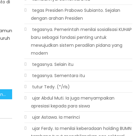
to di
 tegas Presiden Prabowo Subianto. Sejalan
dengan arahan Presiden
 tegasnya. Pemerintah menilai sosialisasi KUHAP
 namun
baru sebagai fondasi penting untuk
luruh
mewujudkan sistem peradilan pidana yang
modern
 tegasnya. Selain itu
 tegasnya. Sementara itu
 tutur Tedy. (*/rls)
Apresiasi Langkah Pemerintah Dalam Penegakan Hukum Kasus Korupsi
 ujar Abdul Muti. Ia juga menyampaikan
apresiasi kepada para siswa
 ujar Astawa. Ia merinci
 ujar Ferdy. Ia menilai keberadaan holding BUMN