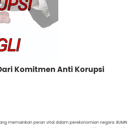
Dari Komitmen Anti Korupsi
On
Budaya
Bersih
Di
 yang memainkan peran vital dalam perekonomian negara. BUMN 
BUMN