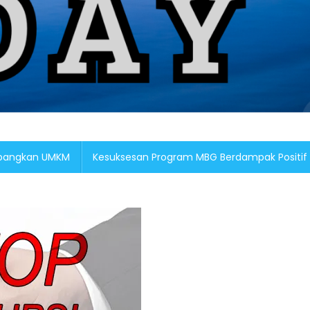
embangkan UMKM
Kesuksesan Program MBG Berdampak Positif