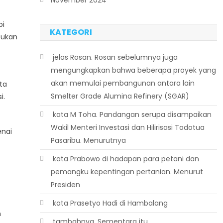
pi
KATEGORI
tukan
 jelas Rosan. Rosan sebelumnya juga
mengungkapkan bahwa beberapa proyek yang
akan memulai pembangunan antara lain
ta
Smelter Grade Alumina Refinery (SGAR)
i.
 kata M Toha. Pandangan serupa disampaikan
Wakil Menteri Investasi dan Hilirisasi Todotua
enai
Pasaribu. Menurutnya
 kata Prabowo di hadapan para petani dan
pemangku kepentingan pertanian. Menurut
Presiden
 kata Prasetyo Hadi di Hambalang
n
 tambahnya. Sementara itu