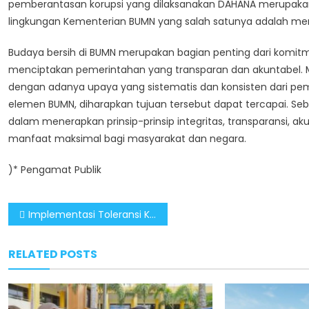
pemberantasan korupsi yang dilaksanakan DAHANA merupakan 
lingkungan Kementerian BUMN yang salah satunya adalah m
Budaya bersih di BUMN merupakan bagian penting dari komi
menciptakan pemerintahan yang transparan dan akuntabel. 
dengan adanya upaya yang sistematis dan konsisten dari peme
elemen BUMN, diharapkan tujuan tersebut dapat tercapai. Se
dalam menerapkan prinsip-prinsip integritas, transparansi, a
manfaat maksimal bagi masyarakat dan negara.
)* Pengamat Publik
Post
Implementasi Toleransi Kunci Sukseskan Penyelenggaraan Tahun Baru Imlek
navigation
RELATED POSTS