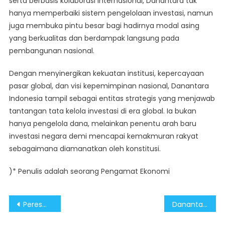
serta berbasis kolaborasi internasional, Danantara tak
hanya memperbaiki sistem pengelolaan investasi, namun
juga membuka pintu besar bagi hadirnya modal asing
yang berkualitas dan berdampak langsung pada
pembangunan nasional.
Dengan menyinergikan kekuatan institusi, kepercayaan
pasar global, dan visi kepemimpinan nasional, Danantara
Indonesia tampil sebagai entitas strategis yang menjawab
tantangan tata kelola investasi di era global. Ia bukan
hanya pengelola dana, melainkan penentu arah baru
investasi negara demi mencapai kemakmuran rakyat
sebagaimana diamanatkan oleh konstitusi.
)* Penulis adalah seorang Pengamat Ekonomi
Post
Peresmian Wisma Danantara Percepat Visi Indonesia Emas 2045
Danantara Simbol Transformasi BUMN dan Kedaulatan Investasi Nasional
navigation