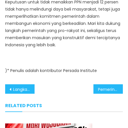
Keputusan untuk tidak menaikkan PPN menjadi 12 persen
tidak hanya melindungi daya beli masyarakat, tetapi juga
memperlihatkan komitmen pemerintah dalam
membangun ekonomi yang berkeadilan. Mari kita dukung
langkah pemerintah yang pro-rakyat ini, sekaligus terus
memberikan masukan yang konstruktif demi terciptanya
Indonesia yang lebih baik.
)* Penulis adalah kontributor Persada Institute
Post
Langkah Strategis Pemerintah Sukses Kendalikan Mobilitas Saat Tahun Baru
Pemerintah Batalkan Penerapan PPN 12% Bukti Keberpihakan Kepada Rakyat
navigation
RELATED POSTS