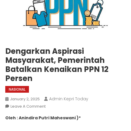
Dengarkan Aspirasi
Masyarakat, Pemerintah
Batalkan Kenaikan PPN 12
Persen
NASIONAL
Admin Kepri Today
January 2, 2025
On
Leave A Comment
Dengarkan
Oleh : Anindira Putri Maheswani )*
Aspirasi
Masyarakat,