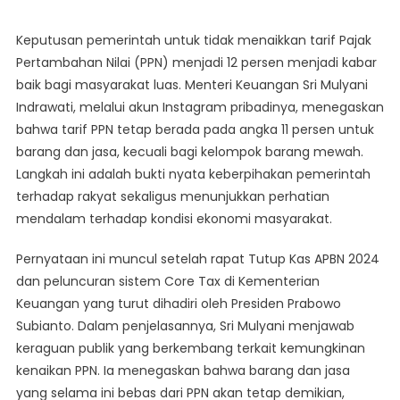
Pemerintah
Batalkan
Keputusan pemerintah untuk tidak menaikkan tarif Pajak
Kenaikan
Pertambahan Nilai (PPN) menjadi 12 persen menjadi kabar
PPN
baik bagi masyarakat luas. Menteri Keuangan Sri Mulyani
12
Indrawati, melalui akun Instagram pribadinya, menegaskan
Persen
bahwa tarif PPN tetap berada pada angka 11 persen untuk
barang dan jasa, kecuali bagi kelompok barang mewah.
Langkah ini adalah bukti nyata keberpihakan pemerintah
terhadap rakyat sekaligus menunjukkan perhatian
mendalam terhadap kondisi ekonomi masyarakat.
Pernyataan ini muncul setelah rapat Tutup Kas APBN 2024
dan peluncuran sistem Core Tax di Kementerian
Keuangan yang turut dihadiri oleh Presiden Prabowo
Subianto. Dalam penjelasannya, Sri Mulyani menjawab
keraguan publik yang berkembang terkait kemungkinan
kenaikan PPN. Ia menegaskan bahwa barang dan jasa
yang selama ini bebas dari PPN akan tetap demikian,