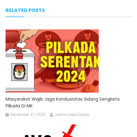
navigation
RELATED POSTS
Masyarakat Wajib Jaga Kondusivitas Sidang Sengketa
Pilkada Di MK
December 27, 2024
admin kepri today