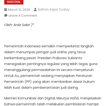
NASIONAL
Admin Kepri Today
March 12, 2025
On
Leave A Comment
Dukungan
Oleh: Arda Sabri )*
Masyarakat
Diperlukan
Dalam
Menumpas
Pemerintah Indonesia semakin memperketat langkah
Jaringan
dalam menumpas jaringan judi online yang terus
Judi
berkembang pesat. Presiden Prabowo Subianto
Online
menegaskan pentingnya regulasi yang lebih tegas guna
menanggulangi permasalahan ini secara menyeluruh.
Untuk itu, pemerintah sedang menyiapkan Peraturan
Pemerintah (PP) yang akan memberikan dasar hukum
lebih kuat dalam pemberantasan judi daring.
Menteri Komunikasi dan Digital, Meutya Hafid, menjelaskan
bahwa pemerintah telah melakukan pemblokiran hampir