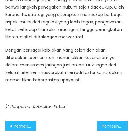
bahwa langkah penegakan hukum saja tidak cukup. Oleh
karena itu, strategi yang diterapkan mencakup berbagai
aspek, mulai dari regulasi yang lebih tegas, pengawasan
ketat terhadap transaksi keuangan, hingga peningkatan
literasi digital di kalangan masyarakat.
Dengan berbagai kebijakan yang telah dan akan
diterapkan, pemerintah menunjukkan keseriusannya
dalam menumpas jaringan judi online. Dukungan dari
seluruh elemen masyarakat menjadi faktor kunci dalam
memastikan keberhasilan upaya ini.
)* Pengamat Kebijakan Publik
Post
Pemerintah Dorong Partisipasi Pemda Sukseskan Program Makan Bergizi Gratis
Pemerintah Optimalkan Riset Kembangkan Ekonomi Biru